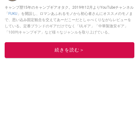
キャンプ歴15年のキャンプギアオタク。2019年12月よりYouTubeチャンネル
「
FUKU
」を開設し、ロマンあふれるモノから初心者さんにオススメのモノま
で、思い込み固定観念を交えてあーだこーだとしゃべくりながらレビューを
している。定番ブランドのギアだけでなく「ULギア」「中華製激安ギア」
「100均キャンプギア」など様々なジャンルを取り上げている。
このイチオシストの他の記事を読む
続きを読む＞