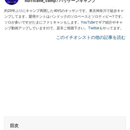
hurricane_camp / ハリケーンキャンプ
約20年ぶりにキャンプ再開した40代のオッサンです。東京神奈川で徒歩キャ
ンプしてます。愛用テントはバンドックのソロベースとソロティピー1です。
ソロが多いですがたまにファミキャンもします。
YouTube
でギア紹介やキャ
ンプ動画アップしていますので、是非ご視聴下さい。
Twitter
もやってます。
このイチオシストの他の記事を読む
目次