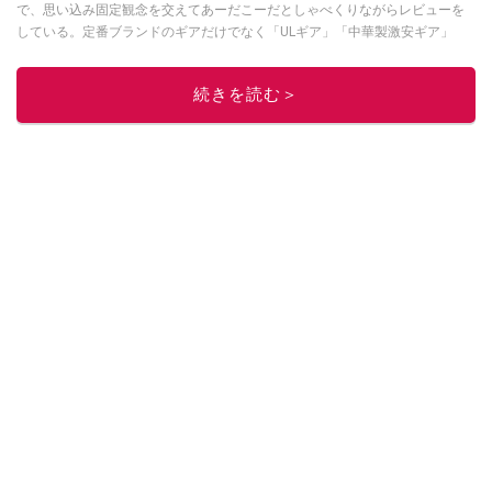
で、思い込み固定観念を交えてあーだこーだとしゃべくりながらレビューを
している。定番ブランドのギアだけでなく「ULギア」「中華製激安ギア」
「100均キャンプギア」など様々なジャンルを取り上げている。
このイチオシストの他の記事を読む
続きを読む＞