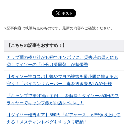
※記事内容は執筆時点のものです。最新の内容をご確認ください。
【こちらの記事もおすすめ！】
カップ麺の残り汁が10秒でボソボソに、災害時の備えにも
◎！ダイソーの「小分け凝固剤」が超優秀
【ダイソー神コスパ】蜂やブヨの被害を最小限に抑えるお
守り！「ポイズンリムーバー」毒を抜き去る2WAY仕様
「キャンプで揚げ物は面倒…」を解決！ダイソー550円のフ
ライヤーでキャンプ飯がお店レベルに！
【ダイソー優秀ギア】550円「ギアケース」が想像以上に使
える！メスティンもペグもすっきり収納！