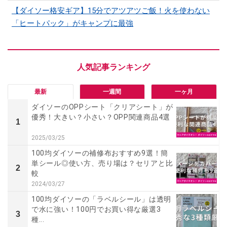
【ダイソー格安ギア】15分でアツアツご飯！火を使わない
「ヒートパック」がキャンプに最強
最新
一週間
一ヶ月
ダイソーのOPPシート「クリアシート」が
優秀！大きい？小さい？OPP関連商品4選
1
2025/03/25
100均ダイソーの補修布おすすめ9選！簡
単シール◎使い方、売り場は？セリアと比
2
較
2024/03/27
100均ダイソーの「ラベルシール」は透明
で水に強い！100円でお買い得な厳選3
3
種...