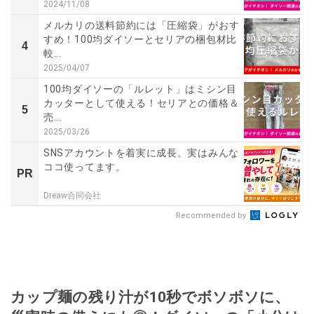
2024/11/08
メルカリの送料節約には「圧縮袋」がおす
すめ！100均ダイソーとセリアの梱包材比
4
較...
2025/04/07
100均ダイソーの「ルレット」はミシン目
カッターとして使える！セリアとの価格＆
5
売...
2025/03/26
SNSアカウントを着実に成長。実はみんな
ココ使ってます。
PR
Dreaw合同会社
Recommended by
カップ麺の残り汁が10秒でボソボソに、