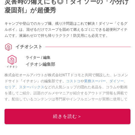
災害時の備えにも◎！ダイソーの「小分け
凝固剤」が超優秀
キャンプや登山でのカップ麺、残り汁問題はこれで解決！ダイソー「ぐるグ
ルポイ」は、混ぜるだけでスープを固めて燃えるゴミにできる超便利アイテ
ムです。液漏れゼロで持ち帰りラクラク！防災用にも必見です。
イチオシスト
ライター / 編集
イチオシ編集部
株式会社オールアバウトが株式会社NTTドコモと共同で開設した、レコメン
ドサイト『イチオシ』の編集部です。
コストコ
や
業務スーパー
、
ダイソー
、
セリア
、
スターバックス
などの人気ショップの隠れた名品を、コラムや動画
を通してご紹介。話題のグルメやマニアが紹介するアウトドア情報も満載で
す。配信しているコンテンツは専門家やインフルエンサーが実際に使用して
レビューしています。毎日トレンド情報をお届けしているので、ぜひ
Google
ニュースでフォロー
してください！
続きを読む＞
このイチオシストの他の記事を読む