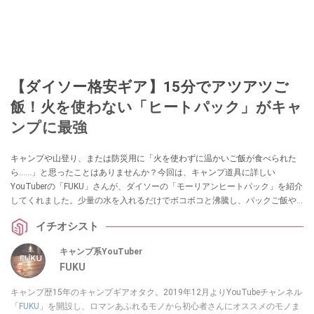
【ダイソー格安ギア】15分でアツアツご
飯！火を使わない「ヒートパック」がキャ
ンプに最強
キャンプや山登り、または防災用に「火を使わずに温かいご飯が食べられた
ら……」と思ったことはありませんか？今回は、キャンプ道具に詳しい
YouTuberの「FUKU」さんが、ダイソーの「モーリアンヒートパック」を紹介
してくれました。少量の水を入れるだけでボコボコと沸騰し、パックご飯や
レトルト食品を温められる画期的なアイテムです。アウトドアや防災の備え
イチオシスト
を見直したい方は必見です！
キャンプ系YouTuber
FUKU
キャンプ歴15年のキャンプギアオタク。2019年12月よりYouTubeチャンネル
「
FUKU
」を開設し、ロマンあふれるモノから初心者さんにオススメのモノま