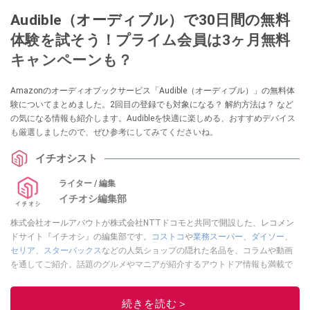
Audible（オーディブル）で30日間の無料
体験を試そう！プライム会員は3ヶ月無料
キャンペーンも？
Amazonのオーディオブックサービス「Audible（オーディブル）」の無料体
験についてまとめました。2回目の登録でも対象になる？ 解約方法は？ など
の気になる情報も紹介します。Audibleを快適に楽しめる、おすすめデバイス
も厳選しましたので、ぜひ参考にしてみてくださいね。
イチオシスト
ライター / 編集
イチオシ編集部
株式会社オールアバウトが株式会社NTTドコモと共同で開設した、レコメン
ドサイト『イチオシ』の編集部です。
コストコ
や
業務スーパー
、
ダイソー
、
セリア
、
スターバックス
などの人気ショップの隠れた名品を、コラムや動画
を通してご紹介。話題のグルメやマニアが紹介するアウトドア情報も満載で
す。配信しているコンテンツは専門家やインフルエンサーが実際に使用して
レビューしています。毎日トレンド情報をお届けしているので、ぜひ
Google
続きを読む＞
ニュースでフォロー
してください！