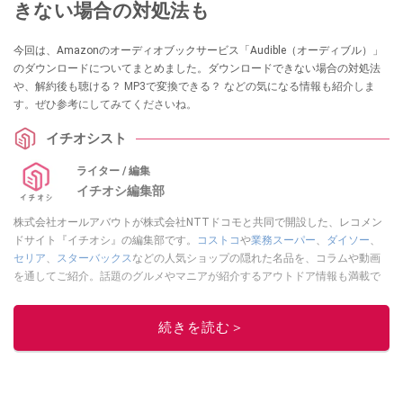
きない場合の対処法も
今回は、Amazonのオーディオブックサービス「Audible（オーディブル）」
のダウンロードについてまとめました。ダウンロードできない場合の対処法
や、解約後も聴ける？ MP3で変換できる？ などの気になる情報も紹介しま
す。ぜひ参考にしてみてくださいね。
イチオシスト
ライター / 編集
イチオシ編集部
株式会社オールアバウトが株式会社NTTドコモと共同で開設した、レコメン
ドサイト『イチオシ』の編集部です。
コストコ
や
業務スーパー
、
ダイソー
、
セリア
、
スターバックス
などの人気ショップの隠れた名品を、コラムや動画
を通してご紹介。話題のグルメやマニアが紹介するアウトドア情報も満載で
す。配信しているコンテンツは専門家やインフルエンサーが実際に使用して
レビューしています。毎日トレンド情報をお届けしているので、ぜひ
Google
続きを読む＞
ニュースでフォロー
してください！
このイチオシストの他の記事を読む