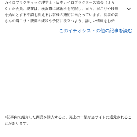
カイロプラクティック理学士・日本カイロプラクターズ協会（ＪＡ
Ｃ）正会員。現在は、横浜市に施術所を開院し、日々、肩こりや腰痛
を始めとする不調を訴えるお客様の施術に当たっています。読者の皆
さんの肩こり・腰痛の緩和や予防に役立つよう、詳しい情報をお伝え
していきます。
All About カイロプラクティック理学士 / 肩こり・腰痛
このイチオシストの他の記事を読む
ガイド
。
※記事内で紹介した商品を購入すると、売上の一部が当サイトに還元されるこ
とがあります。