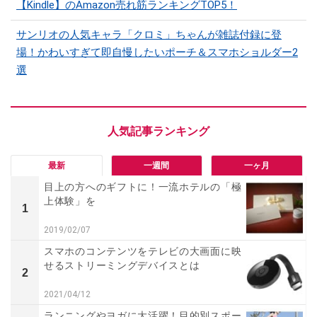
【Kindle】のAmazon売れ筋ランキングTOP5！
サンリオの人気キャラ「クロミ」ちゃんが雑誌付録に登
場！かわいすぎて即自慢したいポーチ＆スマホショルダー2
選
最新
一週間
一ヶ月
目上の方へのギフトに！一流ホテルの「極
上体験」を
1
2019/02/07
スマホのコンテンツをテレビの大画面に映
せるストリーミングデバイスとは
2
2021/04/12
ランニングやヨガに大活躍！目的別スポー