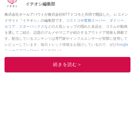
イチオシ編集部
株式会社オールアバウトが株式会社NTTドコモと共同で開設した、レコメン
ドサイト『イチオシ』の編集部です。
コストコ
や
業務スーパー
、
ダイソー
、
セリア
、
スターバックス
などの人気ショップの隠れた名品を、コラムや動画
を通してご紹介。話題のグルメやマニアが紹介するアウトドア情報も満載で
す。配信しているコンテンツは専門家やインフルエンサーが実際に使用して
レビューしています。毎日トレンド情報をお届けしているので、ぜひ
Google
ニュースでフォロー
してください！
このイチオシストの他の記事を読む
続きを読む＞