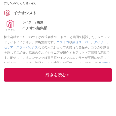
にしてみてくださいね。
イチオシスト
ライター / 編集
イチオシ編集部
株式会社オールアバウトが株式会社NTTドコモと共同で開設した、レコメン
ドサイト『イチオシ』の編集部です。
コストコ
や
業務スーパー
、
ダイソー
、
セリア
、
スターバックス
などの人気ショップの隠れた名品を、コラムや動画
を通してご紹介。話題のグルメやマニアが紹介するアウトドア情報も満載で
す。配信しているコンテンツは専門家やインフルエンサーが実際に使用して
レビューしています。毎日トレンド情報をお届けしているので、ぜひ
Google
ニュースでフォロー
してください！
続きを読む＞
このイチオシストの他の記事を読む