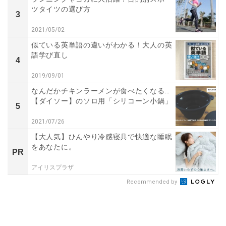
ツタイツの選び方
3
2021/05/02
似ている英単語の違いがわかる！大人の英
語学び直し
4
2019/09/01
なんだかチキンラーメンが食べたくなる…
【ダイソー】のソロ用「シリコーン小鍋」
5
2021/07/26
【大人気】ひんやり冷感寝具で快適な睡眠
をあなたに。
PR
アイリスプラザ
Recommended by