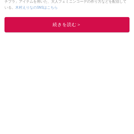
チプラ」アイテムを用いた、大人フェミニンコーデの作り方などを配信して
いる。
木村えりなのSNSはこちら
このイチオシストの他の記事を読む
続きを読む＞