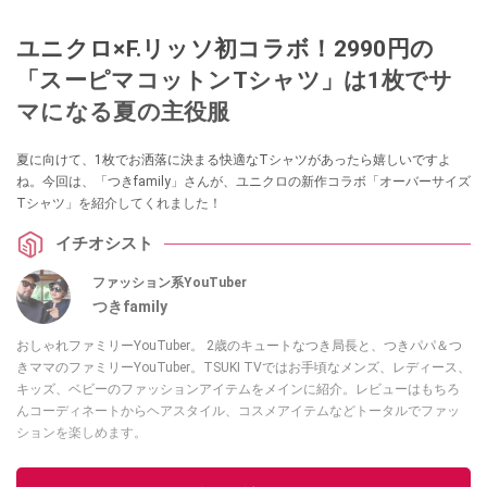
ユニクロ×F.リッソ初コラボ！2990円の
「スーピマコットンTシャツ」は1枚でサ
マになる夏の主役服
夏に向けて、1枚でお洒落に決まる快適なTシャツがあったら嬉しいですよ
ね。今回は、「つきfamily」さんが、ユニクロの新作コラボ「オーバーサイズ
Tシャツ」を紹介してくれました！
イチオシスト
ファッション系YouTuber
つきfamily
おしゃれファミリーYouTuber。 2歳のキュートなつき局長と、つきパパ＆つ
きママのファミリーYouTuber。TSUKI TVではお手頃なメンズ、レディース、
キッズ、ベビーのファッションアイテムをメインに紹介。レビューはもちろ
んコーディネートからヘアスタイル、コスメアイテムなどトータルでファッ
ションを楽しめます。
このイチオシストの他の記事を読む