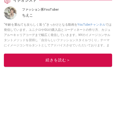
イチオシスト
ファッション系YouTuber
ちえこ
"年齢を重ねても女らしく装う"きっかけとなる動画を
YouTubeチャンネル
では
発信しています。ユニクロやGUの購入品とコーディネートの作り方、カジュ
アル〜キャリアコーデまで幅広く発信していきます。NYのイメージコンサル
タントメソッドを習得し「自分らしいファッションスタイルづくり」テーマ
にイメージコンサルタントとしてアドバイスさせていただいております。ま
た、自身のキャリアコーデでもそのメソッドを活用し、経験とスキルを日々
積み上げ続けている外資系企業のコンサルタント（25年以上のキャリア）か
続きを読む＞
つ２児の母です。
このイチオシストの他の記事を読む