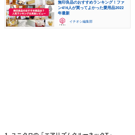
無印良品のおすすめランキング！ファ
ン416人が買ってよかった愛用品2022
年最新
イチオシ編集部
1. ユニクロの「エアリズムクルーネックT」