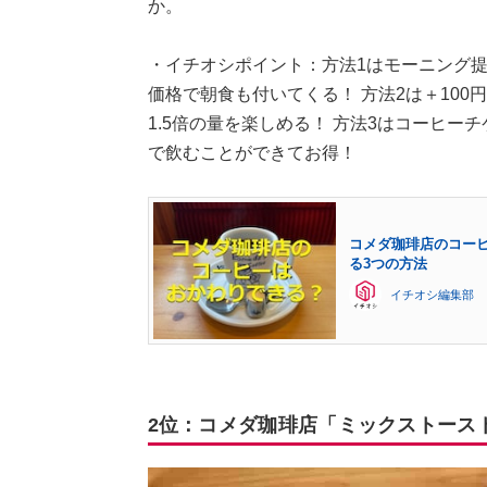
か。
・イチオシポイント：方法1はモーニング
価格で朝食も付いてくる！ 方法2は＋10
1.5倍の量を楽しめる！ 方法3はコーヒー
で飲むことができてお得！
コメダ珈琲店のコー
る3つの方法
イチオシ編集部
2位：コメダ珈琲店「ミックストース