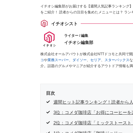
イチオシ編集部がお届けする【週間人気記事ランキング】
をご紹介！ 読者からの注目を集めたメニューとは？ ラン
イチオシスト
ライター / 編集
イチオシ編集部
株式会社オールアバウトが株式会社NTTドコモと共同で
コ
や
業務スーパー
、
ダイソー
、
セリア
、
スターバックス
な
介。話題のグルメやマニアが紹介するアウトドア情報も満
が実際に使用してレビューしています。毎日トレンド情報
ださい！
目次
週間ヒット記事ランキング！読者から
3位：コメダ珈琲店「お得にコーヒーを
2位：コメダ珈琲店「ミックストースト