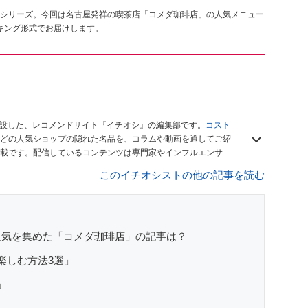
シリーズ。今回は名古屋発祥の喫茶店「コメダ珈琲店」の人気メニュー
キング形式でお届けします。
開設した、レコメンドサイト『イチオシ』の編集部です。
コスト
どの人気ショップの隠れた名品を、コラムや動画を通してご紹
載です。配信しているコンテンツは専門家やインフルエンサー
をお届けしているので、ぜひ
Googleニュースでフォロー
してく
このイチオシストの他の記事を読む
人気を集めた「コメダ珈琲店」の記事は？
楽しむ方法3選」
」