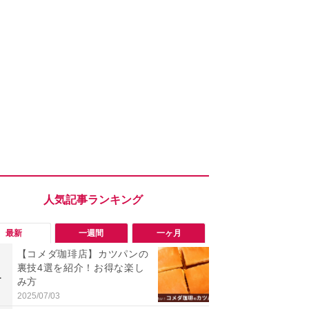
最新
一週間
一ヶ月
【コメダ珈琲店】カツパンの
「勝手にデ
裏技4選を紹介！お得な楽し
る!?」Win
1
1
み方
オフにして最
身を守る技
2025/07/03
2026/08/05