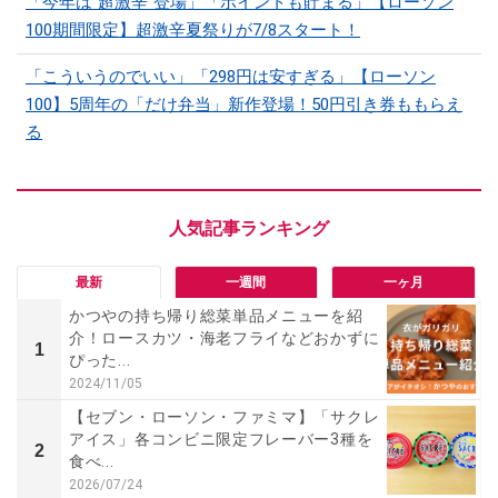
「今年は“超激辛”登場」「ポイントも貯まる」【ローソン
100期間限定】超激辛夏祭りが7/8スタート！
「こういうのでいい」「298円は安すぎる」【ローソン
100】5周年の「だけ弁当」新作登場！50円引き券ももらえ
る
最新
一週間
一ヶ月
かつやの持ち帰り総菜単品メニューを紹
介！ロースカツ・海老フライなどおかずに
1
ぴった...
2024/11/05
【セブン・ローソン・ファミマ】「サクレ
アイス」各コンビニ限定フレーバー3種を
2
食べ...
2026/07/24