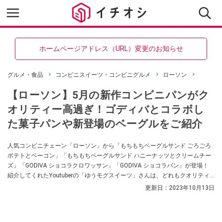
ホームページアドレス（URL）変更のお知らせ
グルメ・食品
コンビニスイーツ・コンビニグルメ
ローソン
【ローソン】5月の新作コンビニパンがク
オリティー高過ぎ！ゴディバとコラボし
た菓子パンや新登場のベーグルをご紹介
人気コンビニチェーン「ローソン」から「もちもちベーグルサンド ごろごろ
ポテトとベーコン」「もちもちベーグルサンド ハニーナッツとクリームチー
ズ」「GODIVA ショコラクロワッサン」「GODIVA ショコラパン」が登場！
紹介してくれたYoutuberの「ゆうモグスイーツ」さんは、どれもクオリティ
ー高すぎてコンビニの域を超えていると大絶賛の新作パンだったそうです。
更新日：
2023年10月13日