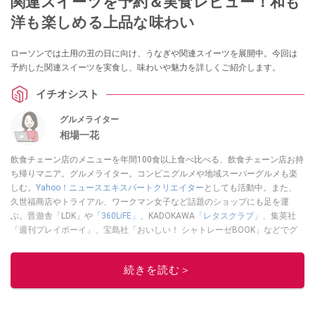
関連スイーツを予約＆実食レビュー！和も
洋も楽しめる上品な味わい
ローソンでは土用の丑の日に向け、うなぎや関連スイーツを展開中。今回は
予約した関連スイーツを実食し、味わいや魅力を詳しくご紹介します。
イチオシスト
グルメライター
相場一花
飲食チェーン店のメニューを年間100食以上食べ比べる、飲食チェーン店お持
ち帰りマニア。グルメライター。コンビニグルメや地域スーパーグルメも楽
しむ。
Yahoo！ニュースエキスパートクリエイター
としても活動中。また、
久世福商店やトライアル、ワークマン女子など話題のショップにも足を運
ぶ。晋遊舎「LDK」や
「360LiFE」
、KADOKAWA
「レタスクラブ」
、集英社
「週刊プレイボーイ」、宝島社「おいしい！ シャトレーゼBOOK」などでグ
ルメライター、食の専門家として出演実績あり。
このイチオシストの他の記事を読む
続きを読む＞