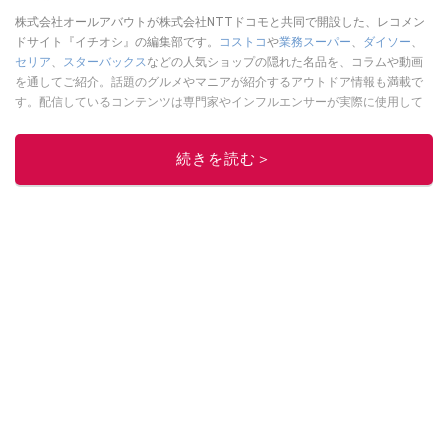
株式会社オールアバウトが株式会社NTTドコモと共同で開設した、レコメン
ドサイト『イチオシ』の編集部です。
コストコ
や
業務スーパー
、
ダイソー
、
セリア
、
スターバックス
などの人気ショップの隠れた名品を、コラムや動画
を通してご紹介。話題のグルメやマニアが紹介するアウトドア情報も満載で
す。配信しているコンテンツは専門家やインフルエンサーが実際に使用して
レビューしています。毎日トレンド情報をお届けしているので、ぜひ
Google
ニュースでフォロー
してください！
続きを読む＞
このイチオシストの他の記事を読む