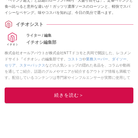
「ペヤング超え」と話題のローソン198円「大盛り焼そば」。定番ペヤングと
食べ比べると意外な違いが！ガッツリ濃厚ソースのローソンと、軽快でスパ
イシーなペヤング。味やコスパを知れば、今日の気分で選べます。
イチオシスト
ライター / 編集
イチオシ編集部
株式会社オールアバウトが株式会社NTTドコモと共同で開設した、レコメン
ドサイト『イチオシ』の編集部です。
コストコ
や
業務スーパー
、
ダイソー
、
セリア
、
スターバックス
などの人気ショップの隠れた名品を、コラムや動画
を通してご紹介。話題のグルメやマニアが紹介するアウトドア情報も満載で
す。配信しているコンテンツは専門家やインフルエンサーが実際に使用して
レビューしています。毎日トレンド情報をお届けしているので、ぜひ
Google
ニュースでフォロー
してください！
続きを読む＞
このイチオシストの他の記事を読む