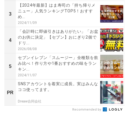
【2024年最新】はま寿司の「持ち帰りメ
ニュー」人気ランキングTOP5！おすす
3
め...
2024/11/09
「会計時に即値引きはありがたい」「お盆
のお供に決定」【セブン】おにぎり2個で
4
ドリ...
2026/08/08
セブンイレブン「スムージー」全種類を飲
み比べ！作り方や1番おすすめの味をラン
5
キン...
2024/11/07
SNSアカウントを着実に成長。実はみんな
ココ使ってます。
PR
Dreaw合同会社
Recommended by