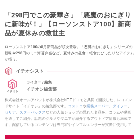
「298円でこの豪華さ」「悪魔のおにぎり
に新味が！」【ローソンストア100】新商
品が夏休みの救世主
ローソンストア100の8月新商品が順次登場。「悪魔のおにぎり」シリーズの
新味や298円のミニ海苔弁当など、夏休みの昼食・軽食にぴったりなアイテム
が揃う。
イチオシスト
ライター / 編集
イチオシ編集部
株式会社オールアバウトが株式会社NTTドコモと共同で開設した、レコメン
ドサイト『イチオシ』の編集部です。
コストコ
や
業務スーパー
、
ダイソー
、
セリア
、
スターバックス
などの人気ショップの隠れた名品を、コラムや動画
を通してご紹介。話題のグルメやマニアが紹介するアウトドア情報も満載で
す。配信しているコンテンツは専門家やインフルエンサーが実際に使用して
レビューしています。毎日トレンド情報をお届けしているので、ぜひ
Google
ニュースでフォロー
してください！