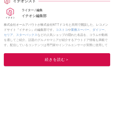
イチオシスト
ライター / 編集
イチオシ編集部
株式会社オールアバウトが株式会社NTTドコモと共同で開設した、レコメン
ドサイト『イチオシ』の編集部です。
コストコ
や
業務スーパー
、
ダイソー
、
セリア
、
スターバックス
などの人気ショップの隠れた名品を、コラムや動画
を通してご紹介。話題のグルメやマニアが紹介するアウトドア情報も満載で
す。配信しているコンテンツは専門家やインフルエンサーが実際に使用して
レビューしています。毎日トレンド情報をお届けしているので、ぜひ
Google
ニュースでフォロー
してください！
続きを読む＞
このイチオシストの他の記事を読む