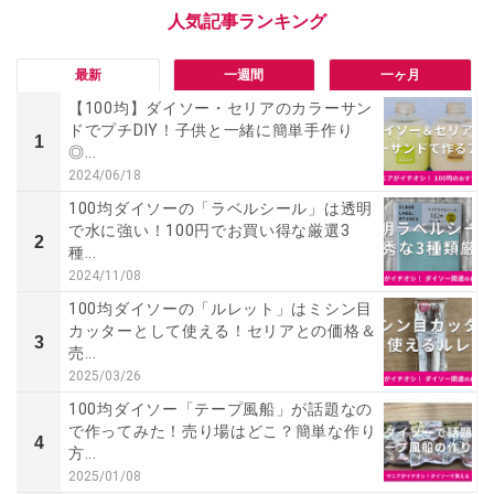
最新
一週間
一ヶ月
【100均】ダイソー・セリアのカラーサン
ドでプチDIY！子供と一緒に簡単手作り
1
◎...
2024/06/18
100均ダイソーの「ラベルシール」は透明
で水に強い！100円でお買い得な厳選3
2
種...
2024/11/08
100均ダイソーの「ルレット」はミシン目
カッターとして使える！セリアとの価格＆
3
売...
2025/03/26
100均ダイソー「テープ風船」が話題なの
で作ってみた！売り場はどこ？簡単な作り
4
方...
2025/01/08