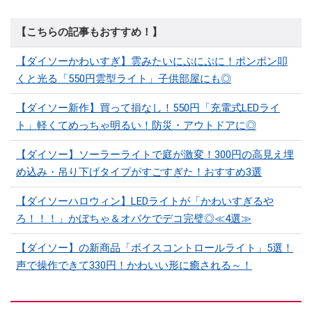
【こちらの記事もおすすめ！】
【ダイソーかわいすぎ】雲みたいにぷにぷに！ポンポン叩
くと光る「550円雲型ライト」子供部屋にも◎
【ダイソー新作】買って損なし！550円「充電式LEDライ
ト」軽くてめっちゃ明るい！防災・アウトドアに◎
【ダイソー】ソーラーライトで庭が激変！300円の高見え埋
め込み・吊り下げタイプがすごすぎた！おすすめ3選
【ダイソーハロウィン】LEDライトが「かわいすぎるや
ろ！！！」かぼちゃ＆オバケでデコ完璧◎≪4選≫
【ダイソー】の新商品「ボイスコントロールライト」5選！
声で操作できて330円！かわいい形に癒される～！