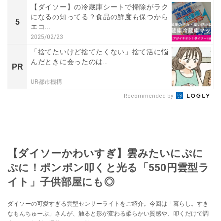
【ダイソー】の冷蔵庫シートで掃除がラク
になるの知ってる？食品の鮮度も保つから
5
エコ...
2025/02/23
「捨てたいけど捨てたくない」捨て活に悩
んだときに会ったのは…
PR
UR都市機構
Recommended by
【ダイソーかわいすぎ】雲みたいにぷに
ぷに！ポンポン叩くと光る「550円雲型ラ
イト」子供部屋にも◎
ダイソーの可愛すぎる雲型センサーライトをご紹介。今回は「暮らし。すき
なもんちゅーぶ」さんが、触ると形が変わる柔らかい質感や、叩くだけで調