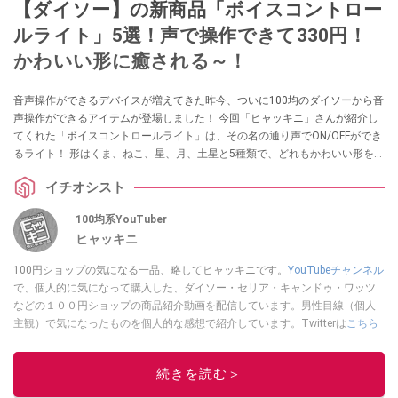
【ダイソー】の新商品「ボイスコントロー
ルライト」5選！声で操作できて330円！
かわいい形に癒される～！
音声操作ができるデバイスが増えてきた昨今、ついに100均のダイソーから音
声操作ができるアイテムが登場しました！ 今回「ヒャッキニ」さんが紹介し
てくれた「ボイスコントロールライト」は、その名の通り声でON/OFFができ
るライト！ 形はくま、ねこ、星、月、土星と5種類で、どれもかわいい形をし
ています。PCのポートに差し込んだり、常夜灯などにおすすめですので、ぜ
イチオシスト
ひチェックしてみてくださいね。
100均系YouTuber
ヒャッキニ
100円ショップの気になる一品、略してヒャッキニです。
YouTubeチャンネル
で、個人的に気になって購入した、ダイソー・セリア・キャンドゥ・ワッツ
などの１００円ショップの商品紹介動画を配信しています。男性目線（個人
主観）で気になったものを個人的な感想で紹介しています。Twitterは
こちら
から！
このイチオシストの他の記事を読む
続きを読む＞