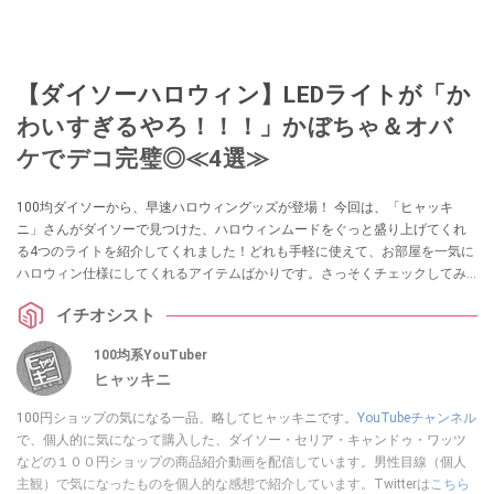
【ダイソーハロウィン】LEDライトが「か
わいすぎるやろ！！！」かぼちゃ＆オバ
ケでデコ完璧◎≪4選≫
100均ダイソーから、早速ハロウィングッズが登場！ 今回は、「ヒャッキ
ニ」さんがダイソーで見つけた、ハロウィンムードをぐっと盛り上げてくれ
る4つのライトを紹介してくれました！どれも手軽に使えて、お部屋を一気に
ハロウィン仕様にしてくれるアイテムばかりです。さっそくチェックしてみ
ましょう！
イチオシスト
100均系YouTuber
ヒャッキニ
100円ショップの気になる一品、略してヒャッキニです。
YouTubeチャンネル
で、個人的に気になって購入した、ダイソー・セリア・キャンドゥ・ワッツ
などの１００円ショップの商品紹介動画を配信しています。男性目線（個人
主観）で気になったものを個人的な感想で紹介しています。Twitterは
こちら