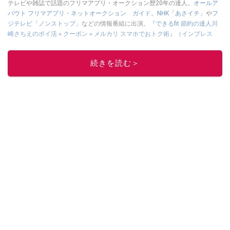
テレビや雑誌で話題のフリマアプリ・オークション歴20年の達人。
オールア
バウト フリマアプリ・ネットオークション ガイド
。
NHK「あさイチ」
や
フ
ジテレビ「ノンストップ」
などの情報番組に出演。
『できるfit 節約の達人川
崎さちえのポイ活＋クーポン＋メルカリ スマホでおトク術』（インプレス
刊）
、
『「ゆる副業」のはじめかた メルカリ スマホ1つでスキマ時間に効率
的に稼ぐ！』（翔泳社刊）
ほか著書多数。ブログは
「川崎さちえのごちゃま
続きを読む＞
ぜ日記」
。
■経歴：2003年、夫が子育てをするために、突然会社を辞める。翌月からの
給料が０円になり、家にいながら、しかも空いた時間でできるオークション
に目をつける。しかし、取引の仕方がわからずに、まずは落札者として参
加。その後、出品者側にまわり、家の中の物を出品しまくる。出品する物が
ほぼなくなってからは、仕入れを経験。ネットオークションを生活の一部に
取り入れるべく、「ネットオークションやフリマアプリは生活のインフラに
なる」という考えを持つ。また消費税増税の社会においては、ネットオーク
ションやフリマアプリが家計の救世主になりえると考え、業者とは違う視点
でユーザーとして参加中。
このイチオシストの他の記事を読む