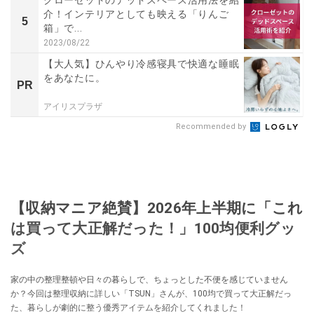
クローゼットのデッドスペース活用法を紹
介！インテリアとしても映える「りんご
5
箱」で...
2023/08/22
【大人気】ひんやり冷感寝具で快適な睡眠
をあなたに。
PR
アイリスプラザ
Recommended by
【収納マニア絶賛】2026年上半期に「これ
は買って大正解だった！」100均便利グッ
ズ
家の中の整理整頓や日々の暮らしで、ちょっとした不便を感じていません
か？今回は整理収納に詳しい「TSUN」さんが、100均で買って大正解だっ
た、暮らしが劇的に整う優秀アイテムを紹介してくれました！