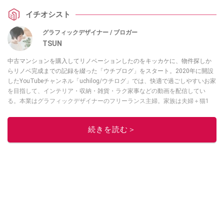
イチオシスト
グラフィックデザイナー / ブロガー
TSUN
中古マンションを購入してリノベーションしたのをキッカケに、物件探しか
らリノベ完成までの記録を綴った「ウチブログ」をスタート。2020年に開設
したYouTubeチャンネル「uchilog/ウチログ」では、快適で過ごしやすいお家
を目指して、インテリア・収納・雑貨・ラク家事などの動画を配信してい
る。本業はグラフィックデザイナーのフリーランス主婦。家族は夫婦＋猫1
匹。・第9回ESSEインテリアグランプリ審査員賞受賞・リノベりす2016年リ
ノベ人気事例1位
続きを読む＞
このイチオシストの他の記事を読む