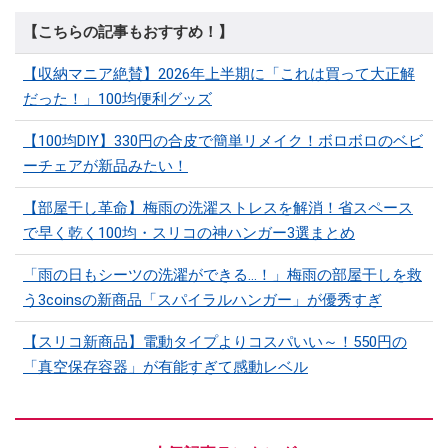
【こちらの記事もおすすめ！】
【収納マニア絶賛】2026年上半期に「これは買って大正解
だった！」100均便利グッズ
【100均DIY】330円の合皮で簡単リメイク！ボロボロのベビ
ーチェアが新品みたい！
【部屋干し革命】梅雨の洗濯ストレスを解消！省スペース
で早く乾く100均・スリコの神ハンガー3選まとめ
「雨の日もシーツの洗濯ができる…！」梅雨の部屋干しを救
う3coinsの新商品「スパイラルハンガー」が優秀すぎ
【スリコ新商品】電動タイプよりコスパいい～！550円の
「真空保存容器」が有能すぎて感動レベル