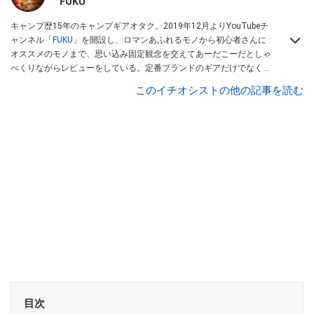
FUKU
キャンプ歴15年のキャンプギアオタク。2019年12月よりYouTubeチ
ャンネル「
FUKU
」を開設し、ロマンあふれるモノから初心者さんに
オススメのモノまで、思い込み固定観念を交えてあーだこーだとしゃ
べくりながらレビューをしている。定番ブランドのギアだけでなく
「ULギア」「中華製激安ギア」「100均キャンプギア」など様々なジ
このイチオシストの他の記事を読む
ャンルを取り上げている。
目次