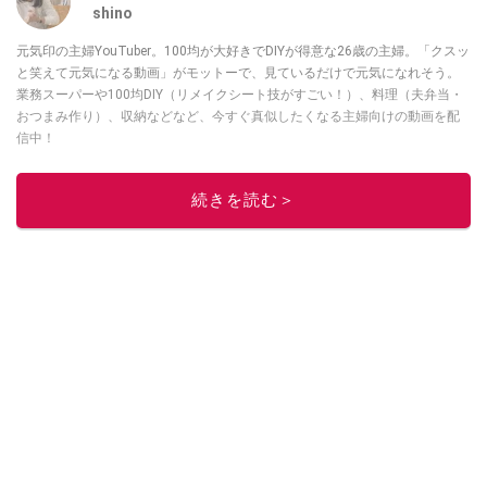
shino
元気印の主婦YouTuber。100均が大好きでDIYが得意な26歳の主婦。「クスッ
と笑えて元気になる動画」がモットーで、見ているだけで元気になれそう。
業務スーパーや100均DIY（リメイクシート技がすごい！）、料理（夫弁当・
おつまみ作り）、収納などなど、今すぐ真似したくなる主婦向けの動画を配
信中！
このイチオシストの他の記事を読む
続きを読む＞