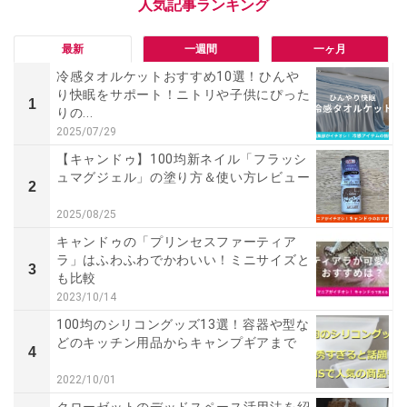
最新
一週間
一ヶ月
冷感タオルケットおすすめ10選！ひんや
り快眠をサポート！ニトリや子供にぴった
1
りの...
2025/07/29
【キャンドゥ】100均新ネイル「フラッシ
ュマグジェル」の塗り方＆使い方レビュー
2
2025/08/25
キャンドゥの「プリンセスファーティア
ラ」はふわふわでかわいい！ミニサイズと
3
も比較
2023/10/14
100均のシリコングッズ13選！容器や型な
どのキッチン用品からキャンプギアまで
4
2022/10/01