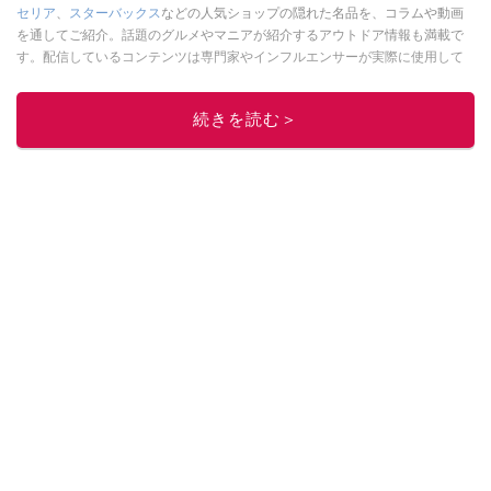
セリア
、
スターバックス
などの人気ショップの隠れた名品を、コラムや動画
を通してご紹介。話題のグルメやマニアが紹介するアウトドア情報も満載で
す。配信しているコンテンツは専門家やインフルエンサーが実際に使用して
レビューしています。毎日トレンド情報をお届けしているので、ぜひ
Google
ニュースでフォロー
してください！
続きを読む＞
このイチオシストの他の記事を読む