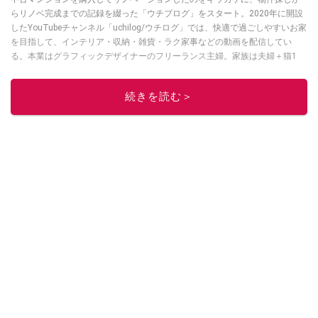
らリノベ完成までの記録を綴った「ウチブログ」をスタート。2020年に開設
したYouTubeチャンネル「uchilog/ウチログ」では、快適で過ごしやすいお家
を目指して、インテリア・収納・雑貨・ラク家事などの動画を配信してい
る。本業はグラフィックデザイナーのフリーランス主婦。家族は夫婦＋猫1
匹。・第9回ESSEインテリアグランプリ審査員賞受賞・リノベりす2016年リ
ノベ人気事例1位
続きを読む＞
このイチオシストの他の記事を読む