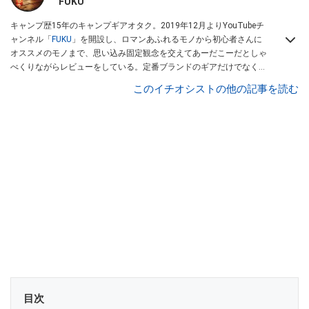
FUKU
キャンプ歴15年のキャンプギアオタク。2019年12月よりYouTubeチ
ャンネル「
FUKU
」を開設し、ロマンあふれるモノから初心者さんに
オススメのモノまで、思い込み固定観念を交えてあーだこーだとしゃ
べくりながらレビューをしている。定番ブランドのギアだけでなく
「ULギア」「中華製激安ギア」「100均キャンプギア」など様々なジ
このイチオシストの他の記事を読む
ャンルを取り上げている。
目次