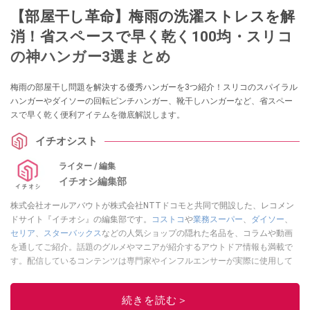
【部屋干し革命】梅雨の洗濯ストレスを解
消！省スペースで早く乾く100均・スリコ
の神ハンガー3選まとめ
梅雨の部屋干し問題を解決する優秀ハンガーを3つ紹介！スリコのスパイラル
ハンガーやダイソーの回転ピンチハンガー、靴干しハンガーなど、省スペー
スで早く乾く便利アイテムを徹底解説します。
イチオシスト
ライター / 編集
イチオシ編集部
株式会社オールアバウトが株式会社NTTドコモと共同で開設した、レコメン
ドサイト『イチオシ』の編集部です。
コストコ
や
業務スーパー
、
ダイソー
、
セリア
、
スターバックス
などの人気ショップの隠れた名品を、コラムや動画
を通してご紹介。話題のグルメやマニアが紹介するアウトドア情報も満載で
す。配信しているコンテンツは専門家やインフルエンサーが実際に使用して
レビューしています。毎日トレンド情報をお届けしているので、ぜひ
Google
ニュースでフォロー
してください！
続きを読む＞