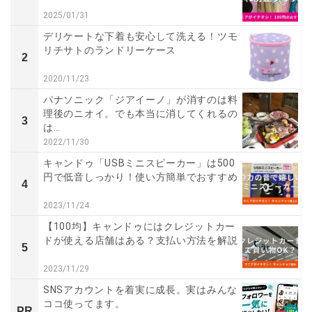
2025/01/31
デリケートな下着も安心して洗える！ツモ
リチサトのランドリーケース
2
2020/11/23
パナソニック「ジアイーノ」が消すのは料
理後のニオイ。でも本当に消してくれるの
3
は…
2022/11/30
キャンドゥ「USBミニスピーカー」は500
円で低音しっかり！使い方簡単でおすすめ
4
2023/11/24
【100均】キャンドゥにはクレジットカー
ドが使える店舗はある？支払い方法を解説
5
2023/11/29
SNSアカウントを着実に成長。実はみんな
ココ使ってます。
PR