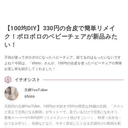
【100均DIY】330円の合皮で簡単リメイ
ク！ボロボロのベビーチェアが新品みた
い！
子供が使ってボロボロになったベビーチェア、捨てるのはもったいないです
よね？今回は、「shino」さんが、100均の合皮を使ったベビーチェアの簡単
お直し術を紹介してくれました！
イチオシスト
主婦YouTuber
shino
元気印の主婦YouTuber。100均が大好きでDIYが得意な26歳の主婦。「クスッ
と笑えて元気になる動画」がモットーで、見ているだけで元気になれそう。
業務スーパーや100均DIY（リメイクシート技がすごい！）、料理（夫弁当・
おつまみ作り）、収納などなど、今すぐ真似したくなる主婦向けの動画を配