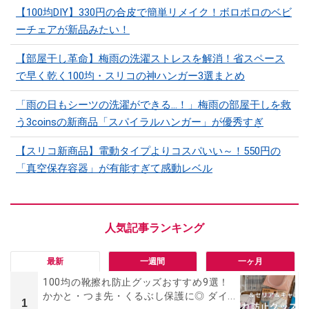
【100均DIY】330円の合皮で簡単リメイク！ボロボロのベビ
ーチェアが新品みたい！
【部屋干し革命】梅雨の洗濯ストレスを解消！省スペース
で早く乾く100均・スリコの神ハンガー3選まとめ
「雨の日もシーツの洗濯ができる…！」梅雨の部屋干しを救
う3coinsの新商品「スパイラルハンガー」が優秀すぎ
【スリコ新商品】電動タイプよりコスパいい～！550円の
「真空保存容器」が有能すぎて感動レベル
最新
一週間
一ヶ月
100均の靴擦れ防止グッズおすすめ9選！
かかと・つま先・くるぶし保護に◎ ダイ...
1