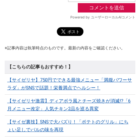
※記事内容は執筆時点のものです。最新の内容をご確認ください。
【こちらの記事もおすすめ！】
【サイゼリヤ】750円でできる最強メニュー「満腹パワーサ
ラダ」がSNSで話題！栄養満点でヘルシー！
【サイゼリヤ激震】ディアボラ風とチーズ焼きが消滅!?「6
月メニュー改定」人気チキン2品を巡る異変
【サイゼ裏技】SNSで大バズり！「ポテトのグリル」にち
ょい足しでバルの味を再現