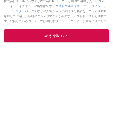
株式会社オールアバウトが株式会社NTTドコモと共同で開設した、レコメン
ドサイト『イチオシ』の編集部です。
コストコ
や
業務スーパー
、
ダイソー
、
セリア
、
スターバックス
などの人気ショップの隠れた名品を、コラムや動画
を通してご紹介。話題のグルメやマニアが紹介するアウトドア情報も満載で
す。配信しているコンテンツは専門家やインフルエンサーが実際に使用して
レビューしています。毎日トレンド情報をお届けしているので、ぜひ
Google
ニュースでフォロー
してください！
続きを読む＞
このイチオシストの他の記事を読む