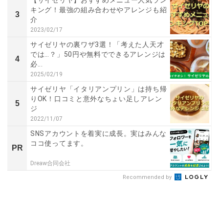
キング！最強の組み合わせやアレンジも紹
3
介
2023/02/17
サイゼリヤの裏ワザ3選！「考えた人天才
では…？」50円や無料でできるアレンジは
4
必...
2025/02/19
サイゼリヤ「イタリアンプリン」は持ち帰
りOK！口コミと意外なちょい足しアレン
5
ジ
2022/11/07
SNSアカウントを着実に成長。実はみんな
ココ使ってます。
PR
Dreaw合同会社
Recommended by