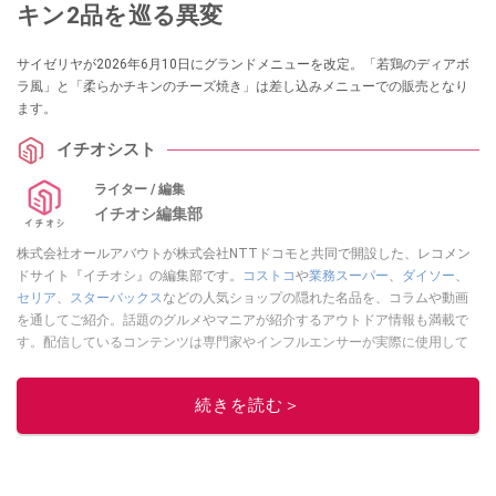
キン2品を巡る異変
サイゼリヤが2026年6月10日にグランドメニューを改定。「若鶏のディアボ
ラ風」と「柔らかチキンのチーズ焼き」は差し込みメニューでの販売となり
ます。
イチオシスト
ライター / 編集
イチオシ編集部
株式会社オールアバウトが株式会社NTTドコモと共同で開設した、レコメン
ドサイト『イチオシ』の編集部です。
コストコ
や
業務スーパー
、
ダイソー
、
セリア
、
スターバックス
などの人気ショップの隠れた名品を、コラムや動画
を通してご紹介。話題のグルメやマニアが紹介するアウトドア情報も満載で
す。配信しているコンテンツは専門家やインフルエンサーが実際に使用して
レビューしています。毎日トレンド情報をお届けしているので、ぜひ
Google
ニュースでフォロー
してください！
続きを読む＞
このイチオシストの他の記事を読む