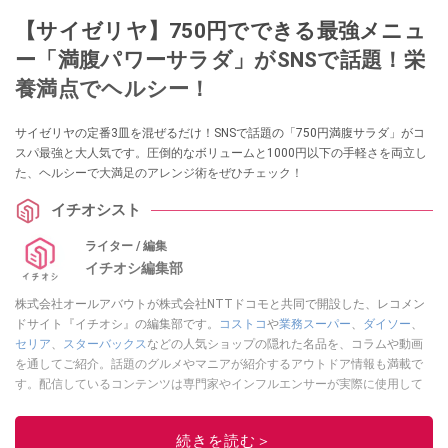
【サイゼリヤ】750円でできる最強メニュ
ー「満腹パワーサラダ」がSNSで話題！栄
養満点でヘルシー！
サイゼリヤの定番3皿を混ぜるだけ！SNSで話題の「750円満腹サラダ」がコ
スパ最強と大人気です。圧倒的なボリュームと1000円以下の手軽さを両立し
た、ヘルシーで大満足のアレンジ術をぜひチェック！
イチオシスト
ライター / 編集
イチオシ編集部
株式会社オールアバウトが株式会社NTTドコモと共同で開設した、レコメン
ドサイト『イチオシ』の編集部です。
コストコ
や
業務スーパー
、
ダイソー
、
セリア
、
スターバックス
などの人気ショップの隠れた名品を、コラムや動画
を通してご紹介。話題のグルメやマニアが紹介するアウトドア情報も満載で
す。配信しているコンテンツは専門家やインフルエンサーが実際に使用して
レビューしています。毎日トレンド情報をお届けしているので、ぜひ
Google
ニュースでフォロー
してください！
続きを読む＞