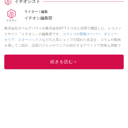
イチオシスト
ライター / 編集
イチオシ編集部
株式会社オールアバウトが株式会社NTTドコモと共同で開設した、レコメン
ドサイト『イチオシ』の編集部です。
コストコ
や
業務スーパー
、
ダイソー
、
セリア
、
スターバックス
などの人気ショップの隠れた名品を、コラムや動画
を通してご紹介。話題のグルメやマニアが紹介するアウトドア情報も満載で
す。配信しているコンテンツは専門家やインフルエンサーが実際に使用して
レビューしています。毎日トレンド情報をお届けしているので、ぜひ
Google
続きを読む＞
ニュースでフォロー
してください！
このイチオシストの他の記事を読む