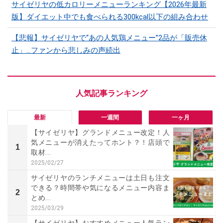
サイゼリヤの低カロリーメニューランキング【2026年最新
版】ダイエット中でも食べられる300kcal以下の組み合わせ
【悲報】サイゼリヤで“あの人気鶏メニュー”2品が「販売休
止」…ファンから悲しみの声続出
最新
一週間
一ヶ月
【サイゼリヤ】グランドメニュー改定！人
気メニューが消えたってホント？！店頭で
1
取材...
2025/02/27
サイゼリヤのランチメニューは土日も注文
できる？時間帯や気になるメニュー内容ま
2
とめ...
2025/03/29
【サイゼリヤ】おすすめメニュー人気ラン