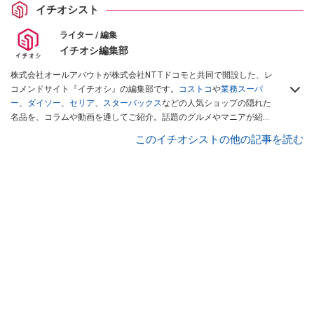
イチオシスト
ライター / 編集
イチオシ編集部
株式会社オールアバウトが株式会社NTTドコモと共同で開設した、レ
コメンドサイト『イチオシ』の編集部です。
コストコ
や
業務スーパ
ー
、
ダイソー
、
セリア
、
スターバックス
などの人気ショップの隠れた
名品を、コラムや動画を通してご紹介。話題のグルメやマニアが紹介
するアウトドア情報も満載です。配信しているコンテンツは専門家や
このイチオシストの他の記事を読む
インフルエンサーが実際に使用してレビューしています。毎日トレン
ド情報をお届けしているので、ぜひ
Googleニュースでフォロー
してく
ださい！