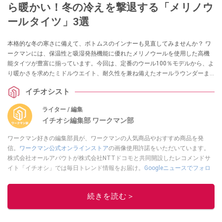
ら暖かい！冬の冷えを撃退する「メリノウ
ールタイツ」3選
本格的な冬の寒さに備えて、ボトムスのインナーも見直してみませんか？ ワ
ークマンには、保温性と吸湿発熱機能に優れたメリノウールを使用した高機
能タイツが豊富に揃っています。今回は、定番のウール100％モデルから、よ
り暖かさを求めたミドルウエイト、耐久性を兼ね備えたオールラウンダーま
で、冬の毎日を快適にする3本を厳選してご紹介します。
イチオシスト
ライター / 編集
イチオシ編集部 ワークマン部
ワークマン好きの編集部員が、ワークマンの人気商品やおすすめ商品を発
信。
ワークマン公式オンラインストア
の画像使用許諾をいただいています。
株式会社オールアバウトが株式会社NTTドコモと共同開設したレコメンドサ
イト「イチオシ」では毎日トレンド情報をお届け。
Googleニュースでフォロ
ー
してください！
このイチオシストの他の記事を読む
続きを読む＞