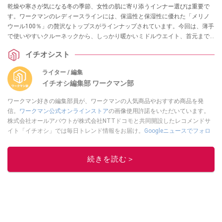
乾燥や寒さが気になる冬の季節、女性の肌に寄り添うインナー選びは重要で
す。ワークマンのレディースラインには、保温性と保湿性に優れた「メリノ
ウール100％」の贅沢なトップスがラインナップされています。今回は、薄手
で使いやすいクルーネックから、しっかり暖かいミドルウエイト、首元まで
カバーするタートルネックまで、冬の毎日を快適にする3着をご紹介します。
イチオシスト
ライター / 編集
イチオシ編集部 ワークマン部
ワークマン好きの編集部員が、ワークマンの人気商品やおすすめ商品を発
信。
ワークマン公式オンラインストア
の画像使用許諾をいただいています。
株式会社オールアバウトが株式会社NTTドコモと共同開設したレコメンドサ
イト「イチオシ」では毎日トレンド情報をお届け。
Googleニュースでフォロ
ー
してください！
このイチオシストの他の記事を読む
続きを読む＞