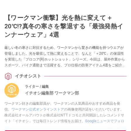
【ワークマン衝撃】光を熱に変えて＋
20℃!?真冬の寒さを撃退する「最強発熱イ
ンナーウェア」4選
厳しい冬の寒さに対抗するため、ワークマンから驚きの機能を持つウエアが
登場しました。光を吸収して熱に変えることで、なんと「＋20℃」の保温性
を実現した「プロコア(R)ホットショット」シリーズ。今回は、屋外作業から
スポーツ、バイク通勤まで活躍する、プロ仕様の防寒アイテム4選をご紹介し
ます。
イチオシスト
ライター / 編集
イチオシ編集部 ワークマン部
ワークマン好きの編集部員が、ワークマンの人気商品やおすすめ商品を発
信。
ワークマン公式オンラインストア
の画像使用許諾をいただいています。
株式会社オールアバウトが株式会社NTTドコモと共同開設したレコメンドサ
イト「イチオシ」では毎日トレンド情報をお届け。
Googleニュースでフォロ
ー
してください！