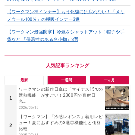
【ワークマン神インナー】もう化繊には戻れない！「メリ
ノウール100％」の極暖インナー3選
【ワークマン最強防寒】冷気をシャットアウト！帽子や手
袋など 「保温性のある冬小物」3選
最新
一週間
一ヶ月
ワークマンの新作日傘は「マイナス15℃の
遮熱機能」がすごい！2300円で直射日
1
光...
2026/05/15
【ワークマン】「冷感レギンス」着用レビ
ュー！夏におすすめの3選◎機能性と価格
2
比較
2025/07/16