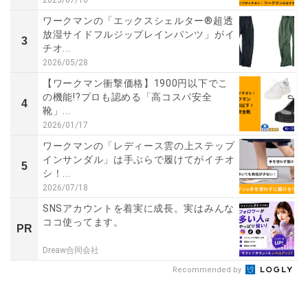
ワークマンの「エックスシェルター®超透
放湿サイドフルジップレインパンツ」がイ
3
チオ...
2026/05/28
【ワークマン衝撃価格】1900円以下でこ
の機能!?プロも認める「高コスパ安全
4
靴」...
2026/01/17
ワークマンの「レディース雲の上ステップ
インサンダル」は手ぶらで履けてがイチオ
5
シ！...
2026/07/18
SNSアカウントを着実に成長。実はみんな
ココ使ってます。
PR
Dreaw合同会社
Recommended by