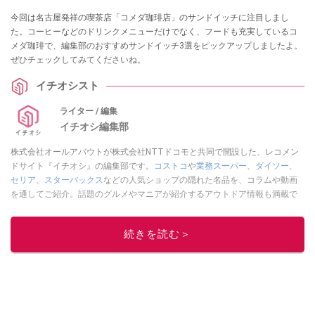
今回は名古屋発祥の喫茶店「コメダ珈琲店」のサンドイッチに注目しまし
た。コーヒーなどのドリンクメニューだけでなく、フードも充実しているコ
メダ珈琲で、編集部のおすすめサンドイッチ3選をピックアップしましたよ。
ぜひチェックしてみてくださいね。
イチオシスト
ライター / 編集
イチオシ編集部
株式会社オールアバウトが株式会社NTTドコモと共同で開設した、レコメン
ドサイト『イチオシ』の編集部です。
コストコ
や
業務スーパー
、
ダイソー
、
セリア
、
スターバックス
などの人気ショップの隠れた名品を、コラムや動画
を通してご紹介。話題のグルメやマニアが紹介するアウトドア情報も満載で
す。配信しているコンテンツは専門家やインフルエンサーが実際に使用して
レビューしています。毎日トレンド情報をお届けしているので、ぜひ
Google
続きを読む＞
ニュースでフォロー
してください！
このイチオシストの他の記事を読む