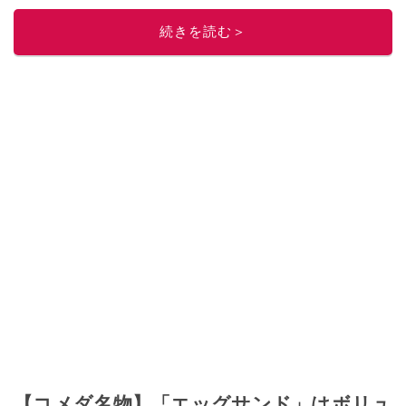
ニュースでフォロー
してください！
続きを読む＞
このイチオシストの他の記事を読む
【コメダ名物】「エッグサンド」はボリュ