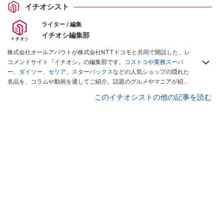
イチオシスト
ライター / 編集
イチオシ編集部
株式会社オールアバウトが株式会社NTTドコモと共同で開設した、レ
コメンドサイト『イチオシ』の編集部です。
コストコ
や
業務スーパ
ー
、
ダイソー
、
セリア
、
スターバックス
などの人気ショップの隠れた
名品を、コラムや動画を通してご紹介。話題のグルメやマニアが紹介
するアウトドア情報も満載です。配信しているコンテンツは専門家や
このイチオシストの他の記事を読む
インフルエンサーが実際に使用してレビューしています。毎日トレン
ド情報をお届けしているので、ぜひ
Googleニュースでフォロー
してく
ださい！