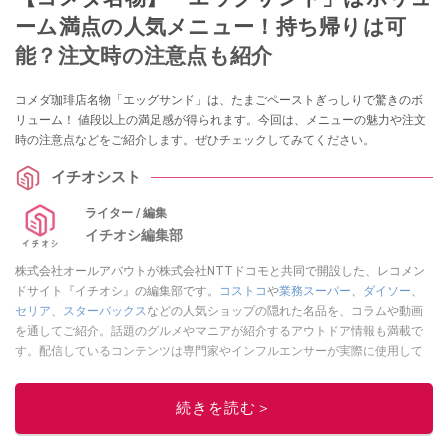
ーム満点の人気メニュー！持ち帰りは可
能？注文時の注意点も紹介
コメダ珈琲店名物「エッグサンド」は、たまごペーストぎっしりで驚きのボ
リューム！ 値段以上の満足感が得られます。今回は、メニューの魅力や注文
時の注意点などをご紹介します。ぜひチェックしてみてください。
イチオシスト
ライター / 編集
イチオシ編集部
株式会社オールアバウトが株式会社NTTドコモと共同で開設した、レコメン
ドサイト『イチオシ』の編集部です。
コストコ
や
業務スーパー
、
ダイソー
、
セリア
、
スターバックス
などの人気ショップの隠れた名品を、コラムや動画
を通してご紹介。話題のグルメやマニアが紹介するアウトドア情報も満載で
す。配信しているコンテンツは専門家やインフルエンサーが実際に使用して
レビューしています。毎日トレンド情報をお届けしているので、ぜひ
Google
ニュースでフォロー
してください！
続きを読む＞
このイチオシストの他の記事を読む