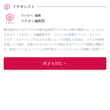
イチオシスト
ライター / 編集
イチオシ編集部
株式会社オールアバウトが株式会社NTTドコモと共同で開設した、レコメン
ドサイト『イチオシ』の編集部です。
コストコ
や
業務スーパー
、
ダイソー
、
セリア
、
スターバックス
などの人気ショップの隠れた名品を、コラムや動画
を通してご紹介。話題のグルメやマニアが紹介するアウトドア情報も満載で
す。配信しているコンテンツは専門家やインフルエンサーが実際に使用して
レビューしています。毎日トレンド情報をお届けしているので、ぜひ
Google
ニュースでフォロー
してください！
続きを読む＞
このイチオシストの他の記事を読む