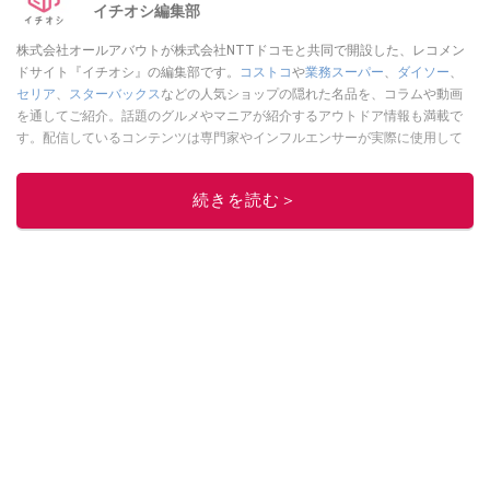
イチオシ編集部
株式会社オールアバウトが株式会社NTTドコモと共同で開設した、レコメン
ドサイト『イチオシ』の編集部です。
コストコ
や
業務スーパー
、
ダイソー
、
セリア
、
スターバックス
などの人気ショップの隠れた名品を、コラムや動画
を通してご紹介。話題のグルメやマニアが紹介するアウトドア情報も満載で
す。配信しているコンテンツは専門家やインフルエンサーが実際に使用して
レビューしています。毎日トレンド情報をお届けしているので、ぜひ
Google
ニュースでフォロー
してください！
続きを読む＞
このイチオシストの他の記事を読む