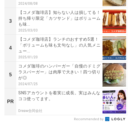
2024/08/08
【コメダ珈琲店】知らない人は損してる！
持ち帰り限定「カツサンド」はボリューム
3
も味...
2025/03/03
【コメダ珈琲店】ランチのおすすめ5選！
「ボリュームも味も文句なし」の人気メニ
4
ュー...
2025/01/20
コメダ珈琲のハンバーガー「自慢のドミグ
ラスバーガー」は肉厚で大きい！四つ切り
5
が◎
2024/07/25
SNSアカウントを着実に成長。実はみんな
ココ使ってます。
PR
Dreaw合同会社
Recommended by