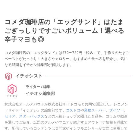
コメダ珈琲店の「エッグサンド」はたま
ごぎっしりですごいボリューム！選べる
辛子マヨも◎
コメダ珈琲店の「エッグサンド」は670〜750円（税込）で、手作りのたまご
ペーストがたっぷり！大きさやカロリー、おすすめの食べ方を紹介し、気に
なる疑問をイチオシ編集部が解説します。
イチオシスト
ライター / 編集
イチオシ編集部
株式会社オールアバウトが株式会社NTTドコモと共同で開設した、レコメン
ドサイト『イチオシ』の編集部です。
コストコ
や
業務スーパー
、
ダイソー
、
セリア
、
スターバックス
などの人気ショップの隠れた名品を、コラムや動画
を通してご紹介。話題のグルメやマニアが紹介するアウトドア情報も満載で
す。配信しているコンテンツは専門家やインフルエンサーが実際に使用して
レビューしています。毎日トレンド情報をお届けしているので、ぜひ
Google