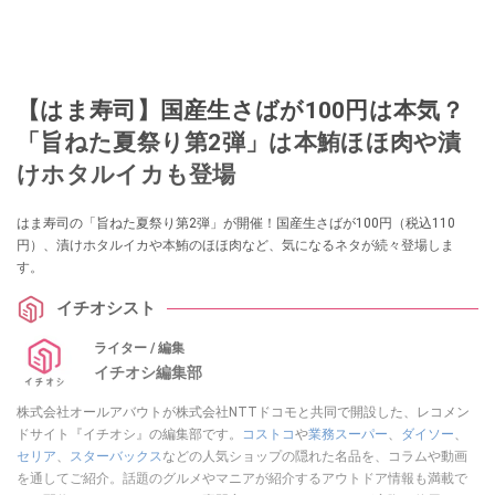
【はま寿司】国産生さばが100円は本気？
「旨ねた夏祭り第2弾」は本鮪ほほ肉や漬
けホタルイカも登場
はま寿司の「旨ねた夏祭り第2弾」が開催！国産生さばが100円（税込110
円）、漬けホタルイカや本鮪のほほ肉など、気になるネタが続々登場しま
す。
イチオシスト
ライター / 編集
イチオシ編集部
株式会社オールアバウトが株式会社NTTドコモと共同で開設した、レコメン
ドサイト『イチオシ』の編集部です。
コストコ
や
業務スーパー
、
ダイソー
、
セリア
、
スターバックス
などの人気ショップの隠れた名品を、コラムや動画
を通してご紹介。話題のグルメやマニアが紹介するアウトドア情報も満載で