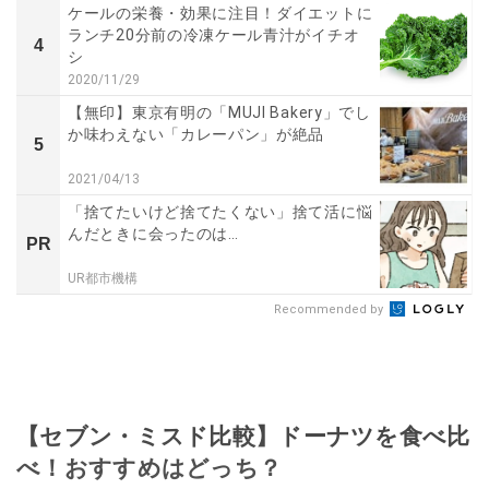
ケールの栄養・効果に注目！ダイエットに
ランチ20分前の冷凍ケール青汁がイチオ
4
シ
2020/11/29
【無印】東京有明の「MUJI Bakery」でし
か味わえない「カレーパン」が絶品
5
2021/04/13
「捨てたいけど捨てたくない」捨て活に悩
んだときに会ったのは…
PR
UR都市機構
Recommended by
【セブン・ミスド比較】ドーナツを食べ比
べ！おすすめはどっち？