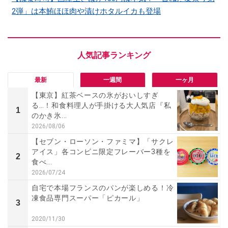
2弾」は本鮪ほほ肉や漬けホタルイカも登場
最新
一週間
一ヶ月
【東京】紅茶ベースの氷がおいしすぎ
る…！和食料理人が手掛ける大人気店『私
1
のかき氷...
2026/08/06
【セブン・ローソン・ファミマ】「サクレ
アイス」各コンビニ限定フレーバー3種を
2
食べ...
2026/07/24
自宅で本場フランスのパンが楽しめる！冷
凍食品専門スーパー「ピカール」
3
2020/11/30