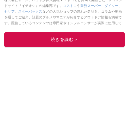
ドサイト『イチオシ』の編集部です。
コストコ
や
業務スーパー
、
ダイソー
、
セリア
、
スターバックス
などの人気ショップの隠れた名品を、コラムや動画
を通してご紹介。話題のグルメやマニアが紹介するアウトドア情報も満載で
す。配信しているコンテンツは専門家やインフルエンサーが実際に使用して
レビューしています。毎日トレンド情報をお届けしているので、ぜひ
Google
ニュースでフォロー
してください！
続きを読む＞
このイチオシストの他の記事を読む