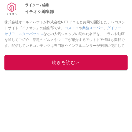
ライター / 編集
イチオシ編集部
株式会社オールアバウトが株式会社NTTドコモと共同で開設した、レコメン
ドサイト『イチオシ』の編集部です。
コストコ
や
業務スーパー
、
ダイソー
、
セリア
、
スターバックス
などの人気ショップの隠れた名品を、コラムや動画
を通してご紹介。話題のグルメやマニアが紹介するアウトドア情報も満載で
す。配信しているコンテンツは専門家やインフルエンサーが実際に使用して
レビューしています。毎日トレンド情報をお届けしているので、ぜひ
Google
ニュースでフォロー
してください！
続きを読む＞
このイチオシストの他の記事を読む