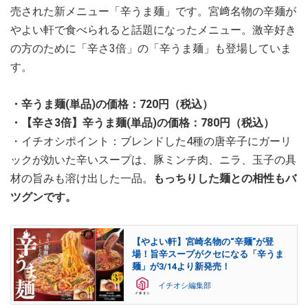
売された新メニュー「辛うま麺」です。宮﨑名物の辛麺が
やよい軒で食べられると話題になったメニュー。激辛好き
の方のために「辛さ3倍」の「辛うま麺」も登場していま
す。
・辛うま麺(単品)の価格：720円（税込）
・【辛さ3倍】辛うま麺(単品)の価格：780円（税込）
・イチオシポイント：ブレンドした4種の唐辛子にガーリ
ックが効いた辛いスープは、豚ミンチ肉、ニラ、玉子の具
材の旨みも溶け出した一品。
もっちりした麺との相性もバ
ツグンです。
【やよい軒】宮崎名物の“辛麺”が登
場！旨辛スープがクセになる「辛うま
麺」が3/14より新発売！
イチオシ編集部