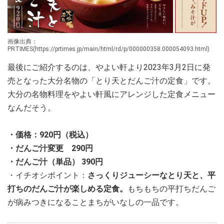
画像出典：
PRTIMES(https://prtimes.jp/main/html/rd/p/000000358.000054093.html)
最後にご紹介するのは、やよい軒より2023年3月2日に発
売となった大分名物の「とり天とだんご汁の定食」です。
大分の名物料理をやよい軒風にアレンジした定食メニュー
なんだそう。
・価格：920円（税込）
・だんご汁変更 290円
・だんご汁（単品） 390円
・イチオシポイント：
さっくりジューシーなとり天と、平
打ちのだんご汁が楽しめる定食。
もちもちの平打ちだんご
が病みつきになることまちがいなしの一品です。