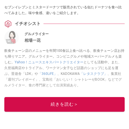
セブンイレブンとミスタードーナツで販売されている似たドーナツを食べ比
べてみました。味や食感、違いをご紹介します。
イチオシスト
グルメライター
相場一花
飲食チェーン店のメニューを年間100食以上食べ比べる、飲食チェーン店お持
ち帰りマニア。グルメライター。コンビニグルメや地域スーパーグルメも楽
しむ。
Yahoo！ニュースエキスパートクリエイター
としても活動中。また、
久世福商店やトライアル、ワークマン女子など話題のショップにも足を運
ぶ。晋遊舎「LDK」や
「360LiFE」
、KADOKAWA
「レタスクラブ」
、集英社
「週刊プレイボーイ」、宝島社「おいしい！ シャトレーゼBOOK」などでグ
ルメライター、食の専門家として出演実績あり。
このイチオシストの他の記事を読む
続きを読む＞