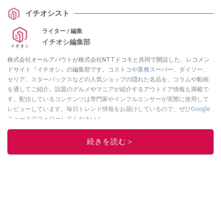
イチオシスト
ライター / 編集
イチオシ編集部
株式会社オールアバウトが株式会社NTTドコモと共同で開設した、レコメン
ドサイト『イチオシ』の編集部です。
コストコ
や
業務スーパー
、
ダイソー
、
セリア
、
スターバックス
などの人気ショップの隠れた名品を、コラムや動画
を通してご紹介。話題のグルメやマニアが紹介するアウトドア情報も満載で
す。配信しているコンテンツは専門家やインフルエンサーが実際に使用して
レビューしています。毎日トレンド情報をお届けしているので、ぜひ
Google
ニュースでフォロー
してください！
このイチオシストの他の記事を読む
続きを読む＞