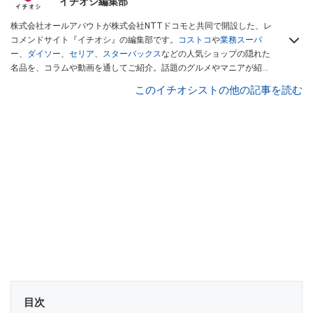
イチオシ編集部
株式会社オールアバウトが株式会社NTTドコモと共同で開設した、レ
コメンドサイト『イチオシ』の編集部です。
コストコ
や
業務スーパ
ー
、
ダイソー
、
セリア
、
スターバックス
などの人気ショップの隠れた
名品を、コラムや動画を通してご紹介。話題のグルメやマニアが紹介
するアウトドア情報も満載です。配信しているコンテンツは専門家や
このイチオシストの他の記事を読む
インフルエンサーが実際に使用してレビューしています。毎日トレン
ド情報をお届けしているので、ぜひ
Googleニュースでフォロー
してく
ださい！
目次