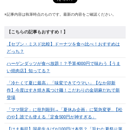
※記事内容は執筆時点のものです。最新の内容をご確認ください。
【こちらの記事もおすすめ！】
【セブン・ミスド比較】ドーナツを食べ比べ！おすすめは
どっち？
ハーゲンダッツが食べ放題！？予算4000円で味わう【うま
い焼肉店】知ってる？
「冷たくて夏に最高」「味変できてウマい」【なか卯新
作】今度はすき焼き風つけ麺！こだわりの金胡麻だれで新
登場
「ママ限定」に批判殺到→「夏休み企画」に緊急変更…【松
のや】誰でも使える「定食500円が神すぎる」
【はま寿司】国産生さばが100円は本気？「旨ねた夏祭り第