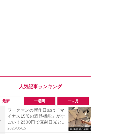
最新
一週間
一ヶ月
ワークマンの新作日傘は「マ
【今夏最強】
イナス15℃の遮熱機能」がす
万使ったレ
1
1
ごい！2300円で直射日光と路
プクラス」と
面熱をダブルでガード
の冷感スラ
2026/05/15
2026/08/01