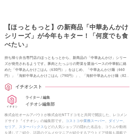
【ほっともっと】の新商品「中華あんかけ
シリーズ」が今年もキター！「何度でも食
べたい」
持ち帰り弁当専門店のほっともっとから、新商品の「中華あんかけ」シリー
ズが発売されるようです。豚肉とたっぷりの野菜を醤油ベースの中華餡に絡
めた「中華あんかけごはん（630円）」をはじめ、「中華あんかけ麺（660
円）」「海鮮中華あんかけごはん（790円）」、「海鮮中華あんかけ麺（820
円）」と「中華あんかけ」シリーズは全部で4種類！ ほっともっとの新作が気
イチオシスト
になる方はぜひお買い物の参考にしてみてくださいね。
ライター / 編集
イチオシ編集部
株式会社オールアバウトが株式会社NTTドコモと共同で開設した、レコメン
ドサイト『イチオシ』の編集部です。
コストコ
や
業務スーパー
、
ダイソー
、
セリア
、
スターバックス
などの人気ショップの隠れた名品を、コラムや動画
を通してご紹介。話題のグルメやマニアが紹介するアウトドア情報も満載で