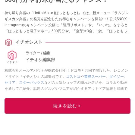
持ち帰り弁当の「Hotto Motto (ほっともっと)」では、新メニュー「ラムジン
ギスカン弁当」の発売を記念したお得なキャンペーンを開催中！公式SNS(X・
Instagram)のキャンペーン投稿に「引用リポスト」や、「いいね」をすると
「ほっともっと電子マネー」500円分や、「金芽米3合」1袋、「ほっともっ
とのり弁当ふりかけ」5袋の商品が当たるかも！ キャンペーンは期間限定です
イチオシスト
ので気になる方はお早めにチェックしてみてくださいね。
ライター / 編集
イチオシ編集部
株式会社オールアバウトが株式会社NTTドコモと共同で開設した、レコメン
ドサイト『イチオシ』の編集部です。
コストコ
や
業務スーパー
、
ダイソー
、
セリア
、
スターバックス
などの人気ショップの隠れた名品を、コラムや動画
を通してご紹介。話題のグルメやマニアが紹介するアウトドア情報も満載で
す。配信しているコンテンツは専門家やインフルエンサーが実際に使用して
レビューしています。毎日トレンド情報をお届けしているので、ぜひ
Google
続きを読む＞
ニュースでフォロー
してください！
このイチオシストの他の記事を読む