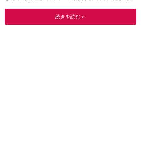
す。配信しているコンテンツは専門家やインフルエンサーが実際に使用して
レビューしています。毎日トレンド情報をお届けしているので、ぜひ
Google
続きを読む＞
ニュースでフォロー
してください！
このイチオシストの他の記事を読む