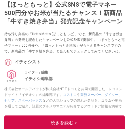
【ほっともっと】公式SNSで電子マネー
500円分やお米が当たるチャンス！新商品
「牛すき焼き弁当」発売記念キャンペーン
持ち帰り弁当の「Hotto Motto (ほっともっと)」では、新商品の「牛すき焼き
弁当」の発売を記念したキャンペーンを公式SNSで開催中。「ほっともっと電
子マネー」500円分や、「ほっともっと金芽米」がもらえるチャンスですの
で、新商品の「牛すき焼き弁当」と合わせてチェックしてみてくださいね。
イチオシスト
ライター / 編集
イチオシ編集部
株式会社オールアバウトが株式会社NTTドコモと共同で開設した、レコメン
ドサイト『イチオシ』の編集部です。
コストコ
や
業務スーパー
、
ダイソー
、
セリア
、
スターバックス
などの人気ショップの隠れた名品を、コラムや動画
を通してご紹介。話題のグルメやマニアが紹介するアウトドア情報も満載で
す。配信しているコンテンツは専門家やインフルエンサーが実際に使用して
レビューしています。毎日トレンド情報をお届けしているので、ぜひ
Google
続きを読む＞
ニュースでフォロー
してください！