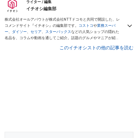
ライター / 編集
イチオシ編集部
株式会社オールアバウトが株式会社NTTドコモと共同で開設した、レ
コメンドサイト『イチオシ』の編集部です。
コストコ
や
業務スーパ
ー
、
ダイソー
、
セリア
、
スターバックス
などの人気ショップの隠れた
名品を、コラムや動画を通してご紹介。話題のグルメやマニアが紹介
するアウトドア情報も満載です。配信しているコンテンツは専門家や
このイチオシストの他の記事を読む
インフルエンサーが実際に使用してレビューしています。毎日トレン
ド情報をお届けしているので、ぜひ
Googleニュースでフォロー
してく
ださい！