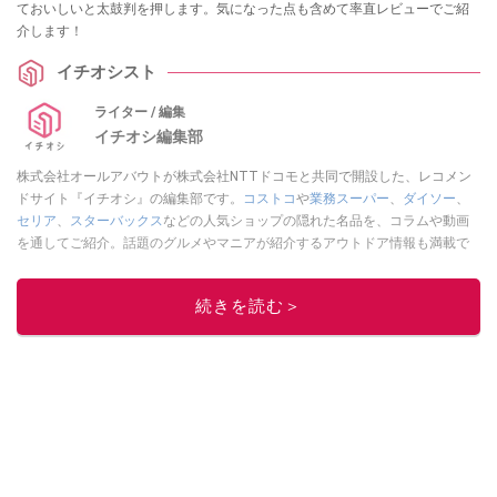
ておいしいと太鼓判を押します。気になった点も含めて率直レビューでご紹
介します！
イチオシスト
ライター / 編集
イチオシ編集部
株式会社オールアバウトが株式会社NTTドコモと共同で開設した、レコメン
ドサイト『イチオシ』の編集部です。
コストコ
や
業務スーパー
、
ダイソー
、
セリア
、
スターバックス
などの人気ショップの隠れた名品を、コラムや動画
を通してご紹介。話題のグルメやマニアが紹介するアウトドア情報も満載で
す。配信しているコンテンツは専門家やインフルエンサーが実際に使用して
レビューしています。毎日トレンド情報をお届けしているので、ぜひ
Google
続きを読む＞
ニュースでフォロー
してください！
このイチオシストの他の記事を読む