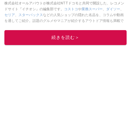
株式会社オールアバウトが株式会社NTTドコモと共同で開設した、レコメン
ドサイト『イチオシ』の編集部です。
コストコ
や
業務スーパー
、
ダイソー
、
セリア
、
スターバックス
などの人気ショップの隠れた名品を、コラムや動画
を通してご紹介。話題のグルメやマニアが紹介するアウトドア情報も満載で
す。配信しているコンテンツは専門家やインフルエンサーが実際に使用して
レビューしています。毎日トレンド情報をお届けしているので、ぜひ
Google
続きを読む＞
ニュースでフォロー
してください！
このイチオシストの他の記事を読む