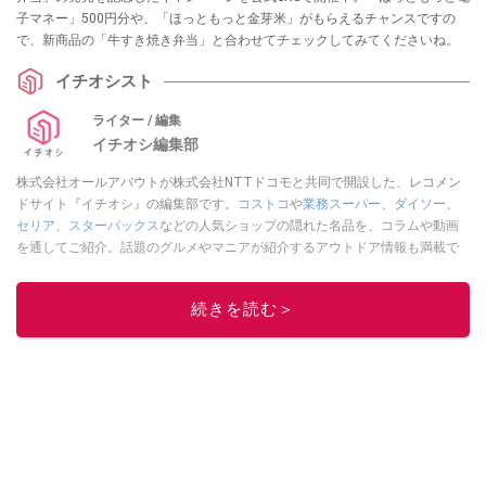
子マネー」500円分や、「ほっともっと金芽米」がもらえるチャンスですの
で、新商品の「牛すき焼き弁当」と合わせてチェックしてみてくださいね。
イチオシスト
ライター / 編集
イチオシ編集部
株式会社オールアバウトが株式会社NTTドコモと共同で開設した、レコメン
ドサイト『イチオシ』の編集部です。
コストコ
や
業務スーパー
、
ダイソー
、
セリア
、
スターバックス
などの人気ショップの隠れた名品を、コラムや動画
を通してご紹介。話題のグルメやマニアが紹介するアウトドア情報も満載で
す。配信しているコンテンツは専門家やインフルエンサーが実際に使用して
レビューしています。毎日トレンド情報をお届けしているので、ぜひ
Google
続きを読む＞
ニュースでフォロー
してください！
このイチオシストの他の記事を読む