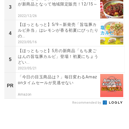
が新商品となって地域限定販売！12/15～
3
2022/12/26
【ほっともっと】5/9～新発売「旨塩豚カ
ルビ弁当」はレモンが香る初夏にぴったり
4
の...
2023/05/16
【ほっともっと】5月の新商品「もち麦ご
はんの旨塩豚カルビ」登場！初夏にちょう
5
どい...
2023/05/21
「今日の目玉商品は？」毎日変わるAmaz
onタイムセールが見逃せない
PR
Amazon
Recommended by