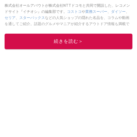
株式会社オールアバウトが株式会社NTTドコモと共同で開設した、レコメン
ドサイト『イチオシ』の編集部です。
コストコ
や
業務スーパー
、
ダイソー
、
セリア
、
スターバックス
などの人気ショップの隠れた名品を、コラムや動画
を通してご紹介。話題のグルメやマニアが紹介するアウトドア情報も満載で
す。配信しているコンテンツは専門家やインフルエンサーが実際に使用して
レビューしています。毎日トレンド情報をお届けしているので、ぜひ
Google
続きを読む＞
ニュースでフォロー
してください！
このイチオシストの他の記事を読む