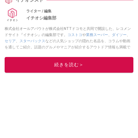
ので気になる方はお早めにチェックしてみてくださいね。
ライター / 編集
イチオシ編集部
株式会社オールアバウトが株式会社NTTドコモと共同で開設した、レコメン
ドサイト『イチオシ』の編集部です。
コストコ
や
業務スーパー
、
ダイソー
、
セリア
、
スターバックス
などの人気ショップの隠れた名品を、コラムや動画
を通してご紹介。話題のグルメやマニアが紹介するアウトドア情報も満載で
す。配信しているコンテンツは専門家やインフルエンサーが実際に使用して
レビューしています。毎日トレンド情報をお届けしているので、ぜひ
Google
続きを読む＞
ニュースでフォロー
してください！
このイチオシストの他の記事を読む