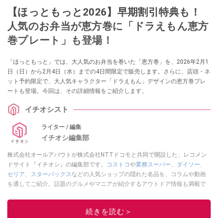
【ほっともっと2026】早期割引特典も！
人気のお弁当が恵方巻に「ドラえもん恵方
巻プレート」も登場！
「ほっともっと」では、大人気のお弁当を巻いた「恵方巻」を、2026年2月1
日（日）から2月4日（水）までの4日間限定で販売します。さらに、店頭・ネ
ット予約限定で、大人気キャラクター「ドラえもん」デザインの恵方巻プレ
ートも登場。今回は、その詳細情報をご紹介します。
イチオシスト
ライター / 編集
イチオシ編集部
株式会社オールアバウトが株式会社NTTドコモと共同で開設した、レコメン
ドサイト『イチオシ』の編集部です。
コストコ
や
業務スーパー
、
ダイソー
、
セリア
、
スターバックス
などの人気ショップの隠れた名品を、コラムや動画
を通してご紹介。話題のグルメやマニアが紹介するアウトドア情報も満載で
す。配信しているコンテンツは専門家やインフルエンサーが実際に使用して
レビューしています。毎日トレンド情報をお届けしているので、ぜひ
Google
続きを読む＞
ニュースでフォロー
してください！