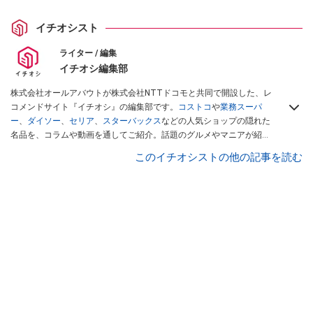
イチオシスト
ライター / 編集
イチオシ編集部
株式会社オールアバウトが株式会社NTTドコモと共同で開設した、レ
コメンドサイト『イチオシ』の編集部です。
コストコ
や
業務スーパ
ー
、
ダイソー
、
セリア
、
スターバックス
などの人気ショップの隠れた
名品を、コラムや動画を通してご紹介。話題のグルメやマニアが紹介
するアウトドア情報も満載です。配信しているコンテンツは専門家や
このイチオシストの他の記事を読む
インフルエンサーが実際に使用してレビューしています。毎日トレン
ド情報をお届けしているので、ぜひ
Googleニュースでフォロー
してく
ださい！