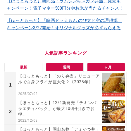
【ほっともっと】新商品「ラムジンギスカン弁当」発売キ
ャンペーン！電子マネー500円分やお米が当たるチャンス！
【ほっともっと】『映画ドラえもん のび太と空の理想郷』
キャンペーン3/27開始！オリジナルグッズが必ずもらえる
最新
一週間
一ヶ月
【ほっともっと】「のり弁当」リニューア
ルで白身フライが巨大化？《2025年》
1
2025/07/02
【ほっともっと】12/1新発売「チキンバ
ラエティパック」が最大100円引きでお
2
得...
2022/12/03
【ほっともっと】岡山名物「デミかつ丼」