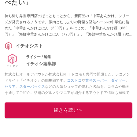
べたい」
持ち帰り弁当専門店のほっともっとから、新商品の「中華あんかけ」シリー
ズが発売されるようです。豚肉とたっぷりの野菜を醤油ベースの中華餡に絡
めた「中華あんかけごはん（630円）」をはじめ、「中華あんかけ麺（660
円）」「海鮮中華あんかけごはん（790円）」、「海鮮中華あんかけ麺（820
円）」と「中華あんかけ」シリーズは全部で4種類！ ほっともっとの新作が気
イチオシスト
になる方はぜひお買い物の参考にしてみてくださいね。
ライター / 編集
イチオシ編集部
株式会社オールアバウトが株式会社NTTドコモと共同で開設した、レコメン
ドサイト『イチオシ』の編集部です。
コストコ
や
業務スーパー
、
ダイソー
、
セリア
、
スターバックス
などの人気ショップの隠れた名品を、コラムや動画
を通してご紹介。話題のグルメやマニアが紹介するアウトドア情報も満載で
す。配信しているコンテンツは専門家やインフルエンサーが実際に使用して
レビューしています。毎日トレンド情報をお届けしているので、ぜひ
Google
続きを読む＞
ニュースでフォロー
してください！
このイチオシストの他の記事を読む