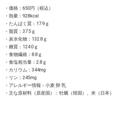
・価格：650円（税込）
・熱量：928kcal
・たんぱく質：17.9ｇ
・脂質：37.5ｇ
・炭⽔化物：132.8ｇ
・糖質：124.0ｇ
・食物繊維：8.8ｇ
・⾷塩相当量：2.8ｇ
・カリウム：344mg
・リン：245mg
・アレルギー情報：小麦 卵 乳
・主な原材料（原産国）：牡蠣（韓国）、米（日本）