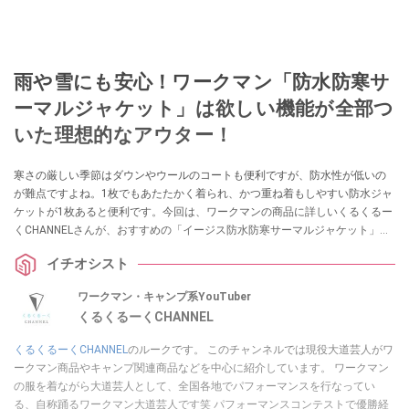
雨や雪にも安心！ワークマン「防水防寒サ
ーマルジャケット」は欲しい機能が全部つ
いた理想的なアウター！
寒さの厳しい季節はダウンやウールのコートも便利ですが、防水性が低いの
が難点ですよね。1枚でもあたたかく着られ、かつ重ね着もしやすい防水ジャ
ケットが1枚あると便利です。今回は、ワークマンの商品に詳しいくるくるー
くCHANNELさんが、おすすめの「イージス防水防寒サーマルジャケット」を
紹介してくれました。ぜひ参考にしてみてください。
イチオシスト
ワークマン・キャンプ系YouTuber
くるくるーくCHANNEL
くるくるーくCHANNEL
のルークです。 このチャンネルでは現役大道芸人がワ
ークマン商品やキャンプ関連商品などを中心に紹介しています。 ワークマン
の服を着ながら大道芸人として、全国各地でパフォーマンスを行なってい
る、自称踊るワークマン大道芸人です笑 パフォーマンスコンテストで優勝経