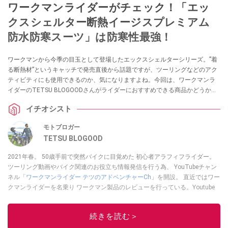
ワークマンライダーがチェック！「エッ
クスシェルター断熱イージスプレミアム
防水防寒スーツ」は防寒性最強！
ワークマンから今季の目玉として登場したエックスシェルターシリーズ。”着
る断熱材”というキャッチで発売直後から話題ですが、ツーリングなどのアク
ティビティにも使用できるのか、気になりますよね。今回は、ワークマンラ
イダーのTETSU BLOGOODさんがライダーにおすすめできる商品かどうかを
チェック！ 機能性についても詳しく解説してくれました。ぜひチェックして
イチオシスト
みてください。
モトブロガー
TETSU BLOGOOD
2021年春。 50歳手前で突然バイクに目覚めた 初心者アラフィフライダー。
ツーリング動画やバイク関連のお役立ち情報発信を行う為、 YouTubeチャン
ネル「
ワークマンライダー テツのアドベンチャーCh
」を開設。 直近ではワー
クマンライダーを名乗り ワークマン製品のレビューを行っている。Youtube
チャンネルは
こちら
から！
このイチオシストの他の記事を読む
続きを読む＞