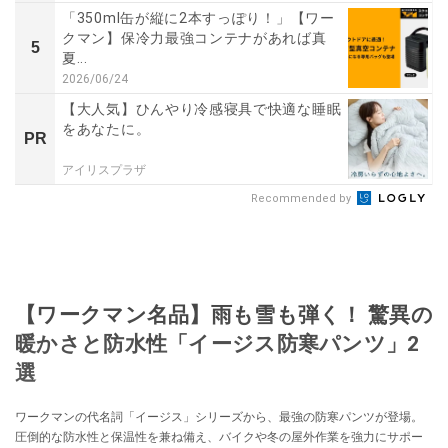
「350ml缶が縦に2本すっぽり！」【ワー
クマン】保冷力最強コンテナがあれば真
5
夏...
2026/06/24
【大人気】ひんやり冷感寝具で快適な睡眠
をあなたに。
PR
アイリスプラザ
Recommended by
【ワークマン名品】雨も雪も弾く！ 驚異の
暖かさと防水性「イージス防寒パンツ」2
選
ワークマンの代名詞「イージス」シリーズから、最強の防寒パンツが登場。
圧倒的な防水性と保温性を兼ね備え、バイクや冬の屋外作業を強力にサポー