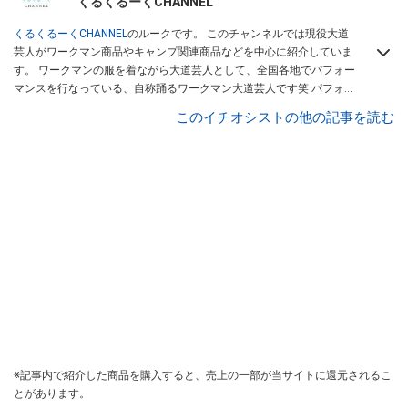
くるくるーくCHANNEL
くるくるーくCHANNEL
のルークです。 このチャンネルでは現役大道
芸人がワークマン商品やキャンプ関連商品などを中心に紹介していま
す。 ワークマンの服を着ながら大道芸人として、全国各地でパフォー
マンスを行なっている、自称踊るワークマン大道芸人です笑 パフォー
マンスコンテストで優勝経験のあるパフォーマーが、本当に使える商
このイチオシストの他の記事を読む
品を紹介します。 商品を紹介していく中で、視聴者様に商品の良さを
感じでもらえるような動画を作成していきたいと思います。大道芸人
ルークは
こちら
から！
※記事内で紹介した商品を購入すると、売上の一部が当サイトに還元されるこ
とがあります。