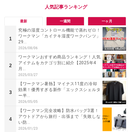
最新
一週間
一ヶ月
究極の湿度コントロール機能で蒸れゼロ！
ワークマン「カイテキ湿度ワークパンツ」
1
29...
2026/08/06
ワークマンおすすめ商品ランキング！人気
アイテムをカテゴリ別に紹介【2025年4
2
月...
2025/03/27
【ワークマン暑熱】マイナス11度の冷却
効果！優秀すぎる新作「エックスシェルタ
3
ー半...
2026/05/05
【ワークマン完全攻略】防水バッグ3選！
アウトドアから旅行・出張まで「失敗しな
4
い防...
2026/01/23