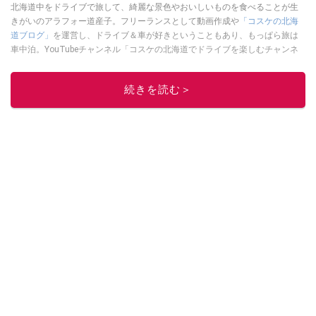
北海道中をドライブで旅して、綺麗な景色やおいしいものを食べることが生
きがいのアラフォー道産子。フリーランスとして動画作成や
「コスケの北海
道ブログ」
を運営し、ドライブ＆車が好きということもあり、もっぱら旅は
車中泊。YouTubeチャンネル「コスケの北海道でドライブを楽しむチャンネ
ル」では、北海道の情報や車中泊の様子、旅だけではなく車のレポートなど
も配信中。
続きを読む＞
このイチオシストの他の記事を読む