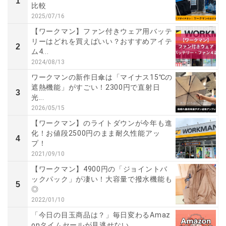
1
比較
2025/07/16
【ワークマン】ファン付きウェア用バッテ
リーはどれを買えばいい？おすすめアイテ
2
ム4...
2024/08/13
ワークマンの新作日傘は「マイナス15℃の
遮熱機能」がすごい！2300円で直射日
3
光...
2026/05/15
【ワークマン】のライトダウンが今年も進
化！お値段2500円のまま耐久性能アッ
4
プ！
2021/09/10
【ワークマン】4900円の「ジョイントバ
ックパック」が凄い！大容量で撥水機能も
5
◎
2022/01/10
「今日の目玉商品は？」毎日変わるAmaz
onタイムセールが見逃せない