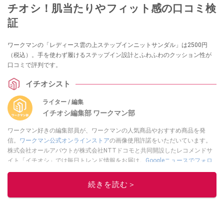
チオシ！肌当たりやフィット感の口コミ検
証
ワークマンの「レディース雲の上ステップインニットサンダル」は2500円
（税込）。手を使わず履けるステップイン設計とふわふわのクッション性が
口コミで評判です。
イチオシスト
ライター / 編集
イチオシ編集部 ワークマン部
ワークマン好きの編集部員が、ワークマンの人気商品やおすすめ商品を発
信。
ワークマン公式オンラインストア
の画像使用許諾をいただいています。
株式会社オールアバウトが株式会社NTTドコモと共同開設したレコメンドサ
イト「イチオシ」では毎日トレンド情報をお届け。
Googleニュースでフォロ
ー
してください！
続きを読む＞
このイチオシストの他の記事を読む