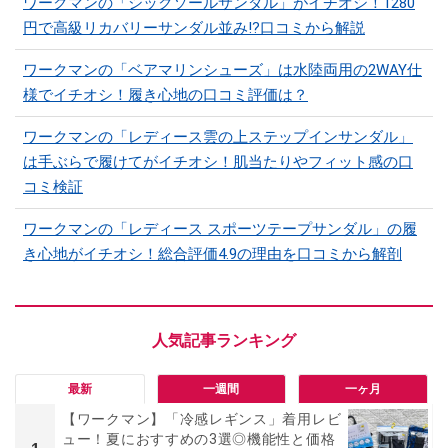
ワークマンの「シックソールサンダル」がイチオシ！1280
円で高級リカバリーサンダル並み!?口コミから解説
ワークマンの「ベアマリンシューズ」は水陸両用の2WAY仕
様でイチオシ！履き心地の口コミ評価は？
ワークマンの「レディース雲の上ステップインサンダル」
は手ぶらで履けてがイチオシ！肌当たりやフィット感の口
コミ検証
ワークマンの「レディース スポーツテープサンダル」の履
き心地がイチオシ！総合評価4.9の理由を口コミから解剖
最新
一週間
一ヶ月
【ワークマン】「冷感レギンス」着用レビ
ュー！夏におすすめの3選◎機能性と価格