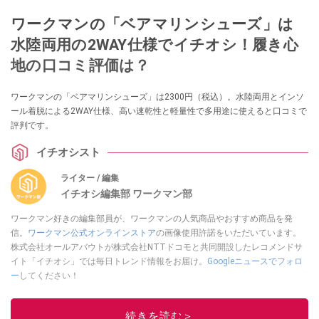
ワークマンの「ベアマリンシューズ」は
水陸両用の2WAY仕様でイチオシ！履き心
地の口コミ評価は？
ワークマンの「ベアマリンシューズ」は2300円（税込）。水陸両用とインソ
ール着脱による2WAY仕様、高い速乾性と軽量性で多用途に使えると口コミで
評判です。
イチオシスト
ライター / 編集
イチオシ編集部 ワークマン部
ワークマン好きの編集部員が、ワークマンの人気商品やおすすめ商品を発
信。
ワークマン公式オンラインストア
の画像使用許諾をいただいています。
株式会社オールアバウトが株式会社NTTドコモと共同開設したレコメンドサ
イト「イチオシ」では毎日トレンド情報をお届け。
Googleニュースでフォロ
ー
してください！
このイチオシストの他の記事を読む
続きを読む＞