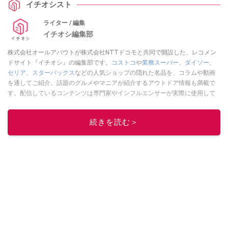
イチオシスト
ライター / 編集
イチオシ編集部
株式会社オールアバウトが株式会社NTTドコモと共同で開設した、レコメン
ドサイト『イチオシ』の編集部です。
コストコ
や
業務スーパー
、
ダイソー
、
セリア
、
スターバックス
などの人気ショップの隠れた名品を、コラムや動画
を通してご紹介。話題のグルメやマニアが紹介するアウトドア情報も満載で
す。配信しているコンテンツは専門家やインフルエンサーが実際に使用して
レビューしています。毎日トレンド情報をお届けしているので、ぜひ
Google
ニュースでフォロー
してください！
続きを読む＞
このイチオシストの他の記事を読む