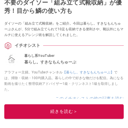
不要のダイソー「組み立て式靴収納」が優
秀！目から鱗の使い方も
ダイソーの「組み立て式靴収納」をご紹介。今回は暮らし。すきなもんちゅ
ーぶさんが、5分で組み立てられて10足も収納できる便利さや、靴以外にもマ
ルチに使えるアレンジ術を解説してくれました。
イチオシスト
暮らし系YouTuber
暮らし。すきなもんちゅーぶ
アラフォー主婦。YouTubeチャンネル
【暮らし。すきなもんちゅーぶ】
で
は、掃除・収納・100均購入品。暮らしの中で好きな物だけを配信。為になる
動画を撮りたく整理収納アドバイザー1級・クリンネスト1級を取得しまし
た。
このイチオシストの他の記事を読む
続きを読む＞