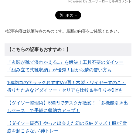
※記事内容は執筆時点のものです。最新の内容をご確認ください。
【こちらの記事もおすすめ！】
「玄関が靴で溢れかえる…」を解決！工具不要のダイソー
「組み立て式靴収納」が優秀！目から鱗の使い方も
100均コの字ラックおすすめ9選！木製・ワイヤーすのこ・
折りたたみなどダイソー・セリアを比較＆手作りやDIYも
【ダイソー整理術】550円でデスクが激変！「多機能引き出
しケース」で手軽に収納力アップ！
【ダイソー爆売】やっと出会えた幻の収納グッズ！服が“雪
崩を起こさない”神トレー