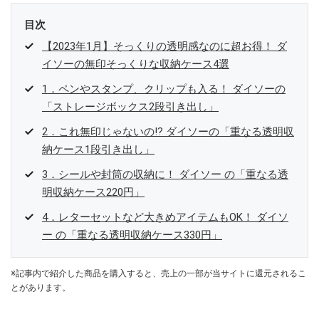
目次
【2023年1月】そっくりの透明感なのに超お得！ ダ
イソーの無印そっくりな収納ケース4選
1．ペンやスタンプ、クリップも入る！ ダイソーの
「ストレージボックス2段引き出し」
2．これ無印じゃないの⁉ ダイソーの「重なる透明収
納ケース1段引き出し」
3．シールや封筒の収納に！ ダイソー の「重なる透
明収納ケース220円」
4．レターセットなど大きめアイテムもOK！ ダイソ
ー の「重なる透明収納ケース330円」
※記事内で紹介した商品を購入すると、売上の一部が当サイトに還元されるこ
とがあります。