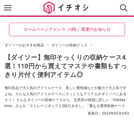
ホームページアドレス（URL）変更のお知らせ
ダイソーのおすすめ商品
ダイソーの収納グッズ
【ダイソー】無印そっくりの収納ケース4
選！110円から買えてマステや書類もすっ
きり片付く便利アイテム◎
無印良品で大人気のアクリルケース、美しい透明感などが魅力で大人気です
よね。そんな人気のアクリルケースにそっくりなアイテムがダイソーにある
そう！ そんなダイソーの収納ケースから、文房具や雑貨に詳しい「Holiday
time」さんが「ストレージボックス2段引き出し」「重なる透明収納ケース1
段引き出し」「重なる透明収納ケース220円」「重なる透明収納ケース330
更新日：
2023年02月04日
円」を紹介してくれました。無印そっくりの収納ケース、必見です！