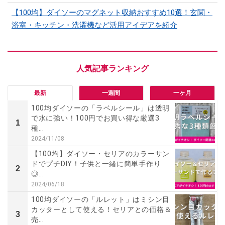
【100均】ダイソーのマグネット収納おすすめ10選！玄関・
浴室・キッチン・洗濯機など活用アイデアを紹介
最新
一週間
一ヶ月
100均ダイソーの「ラベルシール」は透明
で水に強い！100円でお買い得な厳選3
1
種...
2024/11/08
【100均】ダイソー・セリアのカラーサン
ドでプチDIY！子供と一緒に簡単手作り
2
◎...
2024/06/18
100均ダイソーの「ルレット」はミシン目
カッターとして使える！セリアとの価格＆
3
売...