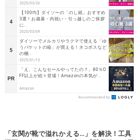
2025/03/26
【100均】ダイソーの「のし紙」おすすめ
3選！お歳暮・内祝い・引っ越しのご挨拶
4
に...
2025/03/09
ダイソーでメルカリやラクマで使える「ゆ
うパケットの箱」が買える！ネコポスなど
5
の梱...
2025/01/15
「え、こんなセールやってたの？」80％O
FF以上が続々登場！Amazonの本気が...
PR
Amazon
Recommended by
「玄関が靴で溢れかえる…」を解決！工具