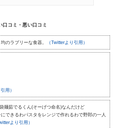
良い口コミ・悪い口コミ
０均のラブリーな食器。
（Twitterより引用）
より引用）
袋麺茹でるくん(そーげつ命名)なんだけど
ーにできるわパスタをレンジで作れるわで野郎の一人
witterより引用）