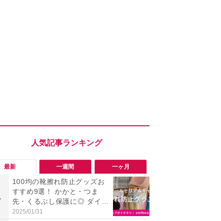
最新
一週間
一ヶ月
100均の靴擦れ防止グッズお
「会計時に
すすめ9選！ かかと・つま
たい」「お
1
1
先・くるぶし保護に◎ ダイソ
【セブン】お
ー・セリア・キャンドゥ
リンク1本が
2025/01/31
2026/08/08