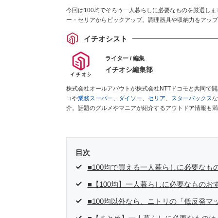
今回は100均でそろう一人暮らしに必要なものを厳選し
ー・セリアからピックアップ。調理器具や収納力をアップ
イチオシスト
ライター / 編集
イチオシ編集部
株式会社オールアバウトが株式会社NTTドコモと共同で
コ
や
業務スーパー
、
ダイソー
、
セリア
、
スターバックス
な
介。話題のグルメやマニアが紹介するアウトドア情報も満
が実際に使用してレビューしています。毎日トレンド情報
ださい！
目次
■100均で買える一人暮らしに必要なも
■【100均】一人暮らしに必要なものお
■100均以外なら、ニトリの「低反発マ