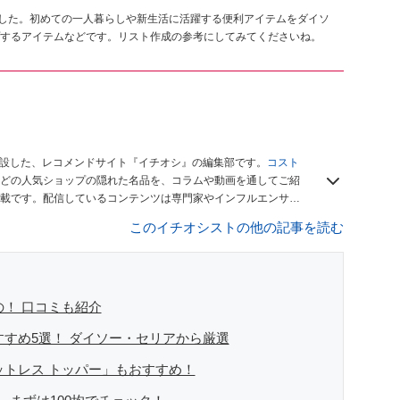
ました。初めての一人暮らしや新生活に活躍する便利アイテムをダイソ
するアイテムなどです。リスト作成の参考にしてみてくださいね。
開設した、レコメンドサイト『イチオシ』の編集部です。
コスト
どの人気ショップの隠れた名品を、コラムや動画を通してご紹
載です。配信しているコンテンツは専門家やインフルエンサー
をお届けしているので、ぜひ
Googleニュースでフォロー
してく
このイチオシストの他の記事を読む
の！ 口コミも紹介
すすめ5選！ ダイソー・セリアから厳選
ットレス トッパー」もおすすめ！