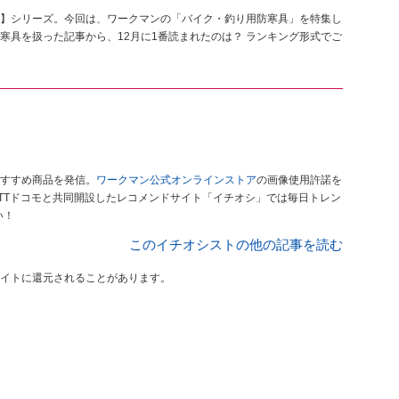
】シリーズ。今回は、ワークマンの「バイク・釣り用防寒具」を特集し
寒具を扱った記事から、12月に1番読まれたのは？ ランキング形式でご
すすめ商品を発信。
ワークマン公式オンラインストア
の画像使用許諾を
TTドコモと共同開設したレコメンドサイト「イチオシ」では毎日トレン
い！
このイチオシストの他の記事を読む
イトに還元されることがあります。