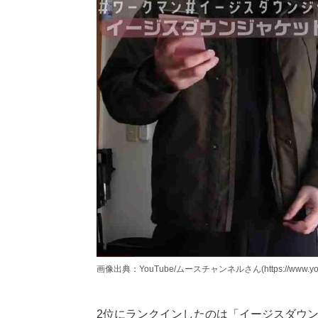
画像出典：YouTube/ムースチャンネルさん(https://www.youtu
2位にランクインしたのは「イージスダウ