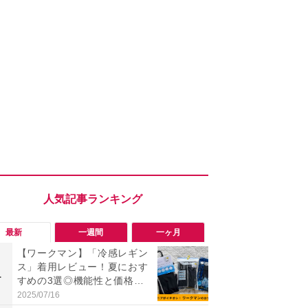
最新
一週間
一ヶ月
【ワークマン】「冷感レギン
究極の湿度
ス」着用レビュー！夏におす
で蒸れゼロ
1
1
すめの3選◎機能性と価格比
イテキ湿度ワ
較
00円は秋ま
2025/07/16
2026/08/06