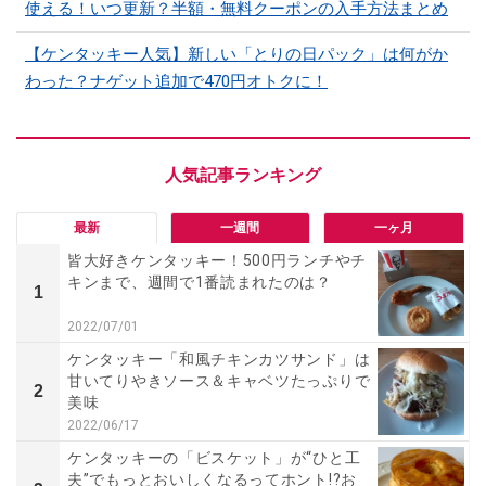
使える！いつ更新？半額・無料クーポンの入手方法まとめ
【ケンタッキー人気】新しい「とりの日パック」は何がか
わった？ナゲット追加で470円オトクに！
最新
一週間
一ヶ月
皆大好きケンタッキー！500円ランチやチ
キンまで、週間で1番読まれたのは？
1
2022/07/01
ケンタッキー「和風チキンカツサンド」は
甘いてりやきソース＆キャベツたっぷりで
2
美味
2022/06/17
ケンタッキーの「ビスケット」が“ひと工
夫”でもっとおいしくなるってホント!?お