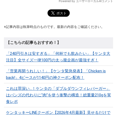
※記事内容は執筆時点のものです。最新の内容をご確認ください。
【こちらの記事もおすすめ！】
「240円引きは安すぎる」「何杯でも飲みたい」【ケンタ大
注目】全サイズ一律100円の太っ腹企画が最強すぎ！
「営業再開うれしい！」【ケンタ緊急発表】「Chicken is
back!」4ピースが1140円の神クーポン配布！
これは罪深い…！ケンタの「ダブルダウンフィレバーガー」
はバンズの代わりに“肉”を使う衝撃の構造！総重量210gを実
食レポ
ケンタッキーLINEクーポン【2026年4月最新】見せるだけで