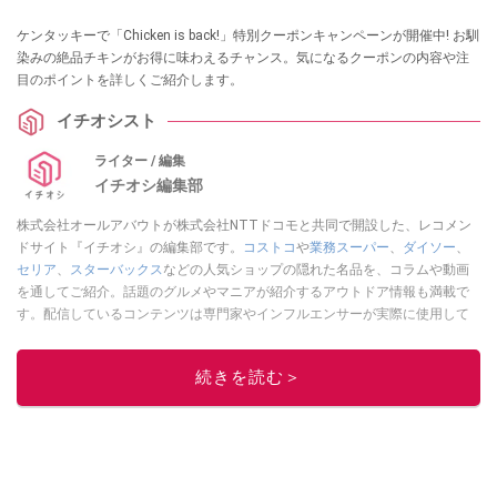
ケンタッキーで「Chicken is back!」特別クーポンキャンペーンが開催中! お馴
染みの絶品チキンがお得に味わえるチャンス。気になるクーポンの内容や注
目のポイントを詳しくご紹介します。
イチオシスト
ライター / 編集
イチオシ編集部
株式会社オールアバウトが株式会社NTTドコモと共同で開設した、レコメン
ドサイト『イチオシ』の編集部です。
コストコ
や
業務スーパー
、
ダイソー
、
セリア
、
スターバックス
などの人気ショップの隠れた名品を、コラムや動画
を通してご紹介。話題のグルメやマニアが紹介するアウトドア情報も満載で
す。配信しているコンテンツは専門家やインフルエンサーが実際に使用して
レビューしています。毎日トレンド情報をお届けしているので、ぜひ
Google
ニュースでフォロー
してください！
続きを読む＞
このイチオシストの他の記事を読む