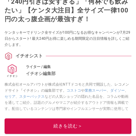
「240円引きは安すぎる」「何杯でも飲み
たい」【ケンタ大注目】全サイズ一律100
円の太っ腹企画が最強すぎ！
ケンタッキーでドリンク全サイズが100円になるお得なキャンペーンが7月29
日からスタート! 最大240円お得に楽しめる期間限定の注目情報を詳しくご紹
介します。
イチオシスト
ライター / 編集
イチオシ編集部
株式会社オールアバウトが株式会社NTTドコモと共同で開設した、レコメン
ドサイト『イチオシ』の編集部です。
コストコ
や
業務スーパー
、
ダイソー
、
セリア
、
スターバックス
などの人気ショップの隠れた名品を、コラムや動画
を通してご紹介。話題のグルメやマニアが紹介するアウトドア情報も満載で
す。配信しているコンテンツは専門家やインフルエンサーが実際に使用して
レビューしています。毎日トレンド情報をお届けしているので、ぜひ
Google
ニュースでフォロー
してください！
続きを読む＞
このイチオシストの他の記事を読む