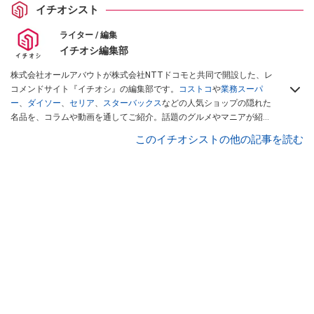
イチオシスト
ライター / 編集
イチオシ編集部
株式会社オールアバウトが株式会社NTTドコモと共同で開設した、レ
コメンドサイト『イチオシ』の編集部です。
コストコ
や
業務スーパ
ー
、
ダイソー
、
セリア
、
スターバックス
などの人気ショップの隠れた
名品を、コラムや動画を通してご紹介。話題のグルメやマニアが紹介
するアウトドア情報も満載です。配信しているコンテンツは専門家や
このイチオシストの他の記事を読む
インフルエンサーが実際に使用してレビューしています。毎日トレン
ド情報をお届けしているので、ぜひ
Googleニュースでフォロー
してく
ださい！