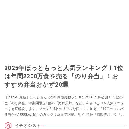
2025年ほっともっと人気ランキング！1位
は年間2200万食を売る「のり弁当」！お
すすめ弁当おかず20選
【2025年最新】ほっともっとの年間販売数ランキングTOP5を公開！ 不動の1
位「のり弁当」や期間限定1位の「海鮮天丼」など、今食べるべき人気メニュ
ーを徹底解説します。ファン215名のリアルな口コミに加え、460円のコスパ
弁当から1000kcal超えのガッツリ系まで網羅。サイド1位「特製豚汁」や「チ
キン南蛮」2種の違いなど、失敗しないメニュー選びに役立つ最新情報を紹介
イチオシスト
します。