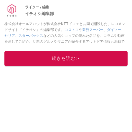
ライター / 編集
イチオシ編集部
株式会社オールアバウトが株式会社NTTドコモと共同で開設した、レコメン
ドサイト『イチオシ』の編集部です。
コストコ
や
業務スーパー
、
ダイソー
、
セリア
、
スターバックス
などの人気ショップの隠れた名品を、コラムや動画
を通してご紹介。話題のグルメやマニアが紹介するアウトドア情報も満載で
す。配信しているコンテンツは専門家やインフルエンサーが実際に使用して
レビューしています。毎日トレンド情報をお届けしているので、ぜひ
Google
続きを読む＞
ニュースでフォロー
してください！
このイチオシストの他の記事を読む