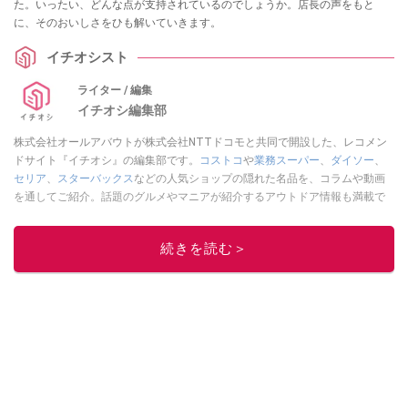
た。いったい、どんな点が支持されているのでしょうか。店長の声をもと
に、そのおいしさをひも解いていきます。
イチオシスト
ライター / 編集
イチオシ編集部
株式会社オールアバウトが株式会社NTTドコモと共同で開設した、レコメン
ドサイト『イチオシ』の編集部です。
コストコ
や
業務スーパー
、
ダイソー
、
セリア
、
スターバックス
などの人気ショップの隠れた名品を、コラムや動画
を通してご紹介。話題のグルメやマニアが紹介するアウトドア情報も満載で
す。配信しているコンテンツは専門家やインフルエンサーが実際に使用して
レビューしています。毎日トレンド情報をお届けしているので、ぜひ
Google
続きを読む＞
ニュースでフォロー
してください！
このイチオシストの他の記事を読む