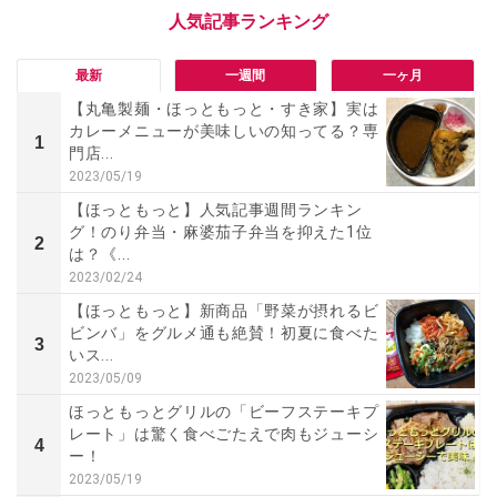
最新
一週間
一ヶ月
【丸亀製麺・ほっともっと・すき家】実は
カレーメニューが美味しいの知ってる？専
1
門店...
2023/05/19
【ほっともっと】人気記事週間ランキン
グ！のり弁当・麻婆茄子弁当を抑えた1位
2
は？《...
2023/02/24
【ほっともっと】新商品「野菜が摂れるビ
ビンバ」をグルメ通も絶賛！初夏に食べた
3
いス...
2023/05/09
ほっともっとグリルの「ビーフステーキプ
レート」は驚く食べごたえで肉もジューシ
4
ー！
2023/05/19