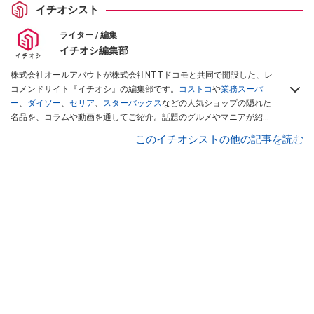
イチオシスト
ライター / 編集
イチオシ編集部
株式会社オールアバウトが株式会社NTTドコモと共同で開設した、レ
コメンドサイト『イチオシ』の編集部です。
コストコ
や
業務スーパ
ー
、
ダイソー
、
セリア
、
スターバックス
などの人気ショップの隠れた
名品を、コラムや動画を通してご紹介。話題のグルメやマニアが紹介
するアウトドア情報も満載です。配信しているコンテンツは専門家や
このイチオシストの他の記事を読む
インフルエンサーが実際に使用してレビューしています。毎日トレン
ド情報をお届けしているので、ぜひ
Googleニュースでフォロー
してく
ださい！