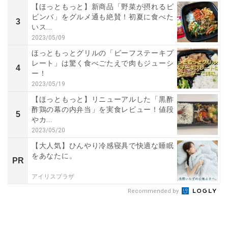
【ほっともっと】新商品「野菜が摂れるビ
ビンバ」をグルメ通も絶賛！初夏に食べた
3
いス...
2023/05/09
ほっともっとグリルの「ビーフステーキプ
レート」は驚く食べごたえで肉もジューシ
4
ー！
2023/05/19
【ほっともっと】リニューアルした「黒酢
酢鶏の幕の内弁当」を実食レビュー！値段
5
やカ...
2023/05/20
【大人気】ひんやり冷感寝具で快適な睡眠
をあなたに。
PR
アイリスプラザ
Recommended by