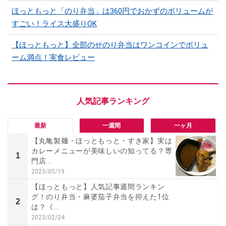
ほっともっと「のり弁当」は360円でおかずのボリュームが
すごい！ライス大盛りOK
【ほっともっと】全部のせのり弁当はワンコインでボリュ
ーム満点！実食レビュー
最新
一週間
一ヶ月
【丸亀製麺・ほっともっと・すき家】実は
カレーメニューが美味しいの知ってる？専
1
門店...
2023/05/19
【ほっともっと】人気記事週間ランキン
グ！のり弁当・麻婆茄子弁当を抑えた1位
2
は？《...
2023/02/24