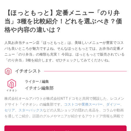
【ほっともっと】定番メニュー「のり弁
当」3種を比較紹介！どれを選ぶべき？価
格や内容の違いは？
人気お弁当チェーン店「ほっともっと」は、美味しいメニューが豊富でコス
パも良いところが魅力ですよね。そんなほっともっとでは、お弁当の定番メ
ニュー「のり弁当」の種類も充実！ 今回は、ほっともっとで販売されている
「のり弁当」3種を紹介します。ぜひチェックしてみてくださいね。
イチオシスト
ライター / 編集
イチオシ編集部
株式会社オールアバウトが株式会社NTTドコモと共同で開設した、レコメン
ドサイト『イチオシ』の編集部です。
コストコ
や
業務スーパー
、
ダイソー
、
セリア
、
スターバックス
などの人気ショップの隠れた名品を、コラムや動画
を通してご紹介。話題のグルメやマニアが紹介するアウトドア情報も満載で
す。配信しているコンテンツは専門家やインフルエンサーが実際に使用して
レビューしています。毎日トレンド情報をお届けしているので、ぜひ
Google