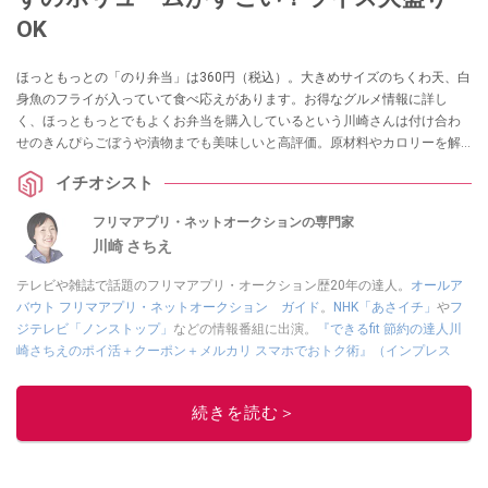
OK
ほっともっとの「のり弁当」は360円（税込）。大きめサイズのちくわ天、白
身魚のフライが入っていて食べ応えがあります。お得なグルメ情報に詳し
く、ほっともっとでもよくお弁当を購入しているという川崎さんは付け合わ
せのきんぴらごぼうや漬物までも美味しいと高評価。原材料やカロリーを解
説し、ほっともっとで買えるのり弁当3種類の違いも紹介します。
イチオシスト
フリマアプリ・ネットオークションの専門家
川崎 さちえ
テレビや雑誌で話題のフリマアプリ・オークション歴20年の達人。
オールア
バウト フリマアプリ・ネットオークション ガイド
。
NHK「あさイチ」
や
フ
ジテレビ「ノンストップ」
などの情報番組に出演。
『できるfit 節約の達人川
崎さちえのポイ活＋クーポン＋メルカリ スマホでおトク術』（インプレス
刊）
、
『「ゆる副業」のはじめかた メルカリ スマホ1つでスキマ時間に効率
的に稼ぐ！』（翔泳社刊）
ほか著書多数。ブログは
「川崎さちえのごちゃま
続きを読む＞
ぜ日記」
。
■経歴：2003年、夫が子育てをするために、突然会社を辞める。翌月からの
給料が０円になり、家にいながら、しかも空いた時間でできるオークション
に目をつける。しかし、取引の仕方がわからずに、まずは落札者として参