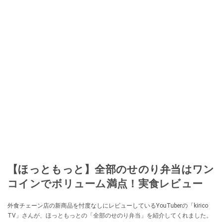
加。その後、出品者側にまわり、家の中の物を出品しまくる。出品する物が
ほぼなくなってからは、仕入れを経験。ネットオークションを生活の一部に
取り入れるべく、「ネットオークションやフリマアプリは生活のインフラに
なる」という考えを持つ。また消費税増税の社会においては、ネットオーク
ションやフリマアプリが家計の救世主になりえると考え、業者とは違う視点
でユーザーとして参加中。
このイチオシストの他の記事を読む
【ほっともっと】全部のせのり弁当はワン
コインでボリューム満点！実食レビュー
外食チェーン店の新商品を忖度なしにレビューしているYouTuberの「kirico
TV」さんが、ほっともっとの「全部のせのり弁当」を紹介してくれました。