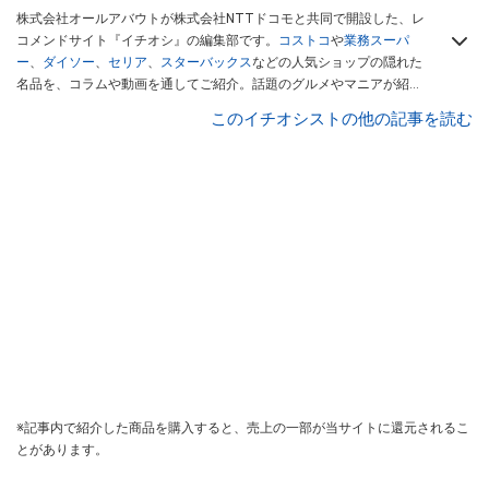
株式会社オールアバウトが株式会社NTTドコモと共同で開設した、レ
コメンドサイト『イチオシ』の編集部です。
コストコ
や
業務スーパ
ー
、
ダイソー
、
セリア
、
スターバックス
などの人気ショップの隠れた
名品を、コラムや動画を通してご紹介。話題のグルメやマニアが紹介
するアウトドア情報も満載です。配信しているコンテンツは専門家や
このイチオシストの他の記事を読む
インフルエンサーが実際に使用してレビューしています。毎日トレン
ド情報をお届けしているので、ぜひ
Googleニュースでフォロー
してく
ださい！
※記事内で紹介した商品を購入すると、売上の一部が当サイトに還元されるこ
とがあります。