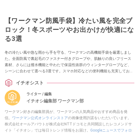
【ワークマン防風手袋】冷たい風を完全ブ
ロック！冬スポーツやお出かけが快適にな
る3選
冬の冷たい風や急な雨から手を守る、ワークマンの高機能手袋を厳選しまし
た。全面防風で裏起毛のファスナー付きグローブや、肌触りの良いフリース
素材、さらには撥水機能と中わたで保温性抜群のウィンターグローブなど、
シーンに合わせて選べる3選です。スマホ対応などの便利機能も充実してお
り、冬の外出が快適になること間違いなし！
イチオシスト
ライター / 編集
イチオシ編集部 ワークマン部
ワークマン好きの編集部員が、ワークマンの人気商品やおすすめ商品を発
信。
ワークマン公式オンラインストア
の画像使用許諾をいただいています。
株式会社オールアバウトが株式会社NTTドコモと共同開設したレコメンドサ
イト「イチオシ」では毎日トレンド情報をお届け。
Googleニュースでフォロ
ー
してください！