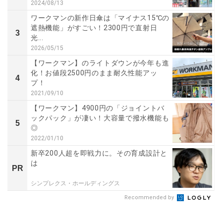
2024/08/13
ワークマンの新作日傘は「マイナス15℃の
遮熱機能」がすごい！2300円で直射日
3
光...
2026/05/15
【ワークマン】のライトダウンが今年も進
化！お値段2500円のまま耐久性能アッ
4
プ！
2021/09/10
【ワークマン】4900円の「ジョイントバ
ックパック」が凄い！大容量で撥水機能も
5
◎
2022/01/10
新卒200人超を即戦力に。その育成設計と
は
PR
シンプレクス・ホールディングス
Recommended by