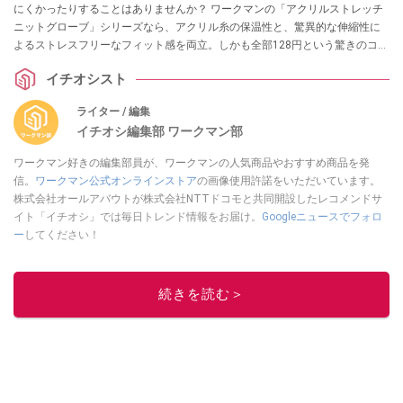
にくかったりすることはありませんか？ ワークマンの「アクリルストレッチ
ニットグローブ」シリーズなら、アクリル糸の保温性と、驚異的な伸縮性に
よるストレスフリーなフィット感を両立。しかも全部128円という驚きのコス
パを実現しています。今回は、用途に合わせて選べる3つのバリエーションを
イチオシスト
ご紹介します。
ライター / 編集
イチオシ編集部 ワークマン部
ワークマン好きの編集部員が、ワークマンの人気商品やおすすめ商品を発
信。
ワークマン公式オンラインストア
の画像使用許諾をいただいています。
株式会社オールアバウトが株式会社NTTドコモと共同開設したレコメンドサ
イト「イチオシ」では毎日トレンド情報をお届け。
Googleニュースでフォロ
ー
してください！
このイチオシストの他の記事を読む
続きを読む＞