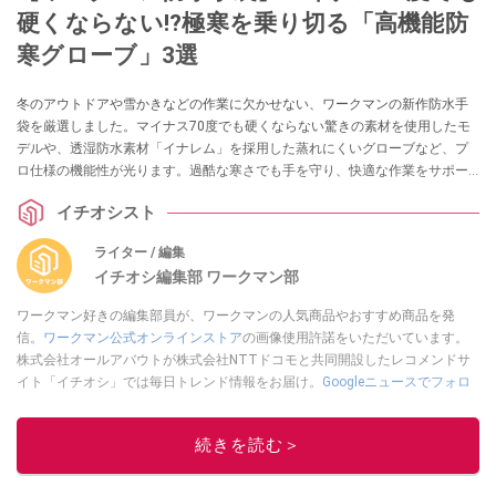
硬くならない!?極寒を乗り切る「高機能防
寒グローブ」3選
冬のアウトドアや雪かきなどの作業に欠かせない、ワークマンの新作防水手
袋を厳選しました。マイナス70度でも硬くならない驚きの素材を使用したモ
デルや、透湿防水素材「イナレム」を採用した蒸れにくいグローブなど、プ
ロ仕様の機能性が光ります。過酷な寒さでも手を守り、快適な作業をサポー
トする最強アイテムをチェックしましょう。
イチオシスト
ライター / 編集
イチオシ編集部 ワークマン部
ワークマン好きの編集部員が、ワークマンの人気商品やおすすめ商品を発
信。
ワークマン公式オンラインストア
の画像使用許諾をいただいています。
株式会社オールアバウトが株式会社NTTドコモと共同開設したレコメンドサ
イト「イチオシ」では毎日トレンド情報をお届け。
Googleニュースでフォロ
ー
してください！
このイチオシストの他の記事を読む
続きを読む＞