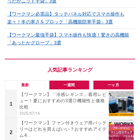
ったかニット手袋」3選
【ワークマン必需品】タッチパネル対応でスマホ操作も
楽々！冬の寒さをブロック「高機能防寒手袋」3選
【ワークマン最強手袋】スマホ操作も快適！驚きの高機能
「あったかグローブ」3選
最新
一週間
一ヶ月
【ワークマン】「冷感レギンス」着用レビ
ュー！夏におすすめの3選◎機能性と価格
1
比較
2025/07/16
【ワークマン】ファン付きウェア用バッテ
リーはどれを買えばいい？おすすめアイテ
2
ム4...