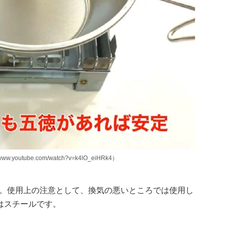
outube.com/watch?v=k4lO_eiHRk4）
mです。使用上の注意として、換気の悪いところでは使用し
はスチールです。