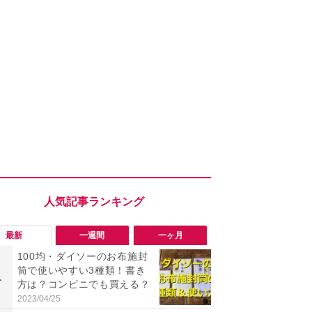
最新
一週間
一ヶ月
100均・ダイソーのお布施封
「旅行気分
筒で使いやすい3種類！書き
食べ比べし
1
1
方は？コンビニでも買える？
3つのご当地
新発売
2023/04/25
2026/08/02