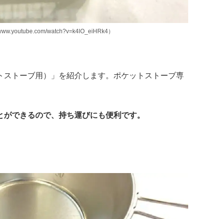
outube.com/watch?v=k4lO_eiHRk4）
トストーブ用）」を紹介します。ポケットストーブ専
とができるので、持ち運びにも便利です。