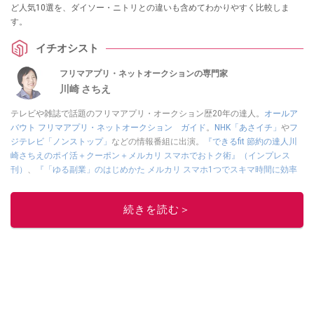
ど人気10選を、ダイソー・ニトリとの違いも含めてわかりやすく比較しま
す。
イチオシスト
フリマアプリ・ネットオークションの専門家
川崎 さちえ
テレビや雑誌で話題のフリマアプリ・オークション歴20年の達人。
オールア
バウト フリマアプリ・ネットオークション ガイド
。
NHK「あさイチ」
や
フ
ジテレビ「ノンストップ」
などの情報番組に出演。
『できるfit 節約の達人川
崎さちえのポイ活＋クーポン＋メルカリ スマホでおトク術』（インプレス
刊）
、
『「ゆる副業」のはじめかた メルカリ スマホ1つでスキマ時間に効率
的に稼ぐ！』（翔泳社刊）
ほか著書多数。ブログは
「川崎さちえのごちゃま
ぜ日記」
。
続きを読む＞
■経歴：2003年、夫が子育てをするために、突然会社を辞める。翌月からの
給料が０円になり、家にいながら、しかも空いた時間でできるオークション
に目をつける。しかし、取引の仕方がわからずに、まずは落札者として参
加。その後、出品者側にまわり、家の中の物を出品しまくる。出品する物が
ほぼなくなってからは、仕入れを経験。ネットオークションを生活の一部に
取り入れるべく、「ネットオークションやフリマアプリは生活のインフラに
なる」という考えを持つ。また消費税増税の社会においては、ネットオーク
ションやフリマアプリが家計の救世主になりえると考え、業者とは違う視点