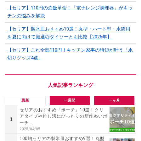
【セリア】110円の炊飯革命！「電子レンジ調理器」がキッ
チンの悩みを解決
【セリア】製氷皿おすすめ10選！丸型・ハート型・水筒用
を夏に向けて厳選◎ダイソーとも比較【2026年】
【セリア】これ全部110円！キッチン家事の時短が叶う「水
切りグッズ4選」
最新
一週間
一ヶ月
セリアのおすすめ「ポーチ」10選！クリ
アタイプや推し活にぴったりの新作ぬいポ
1
ーチ...
2025/04/05
100均セリアの製氷皿おすすめ9選！丸型