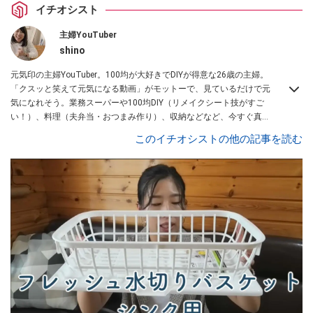
イチオシスト
主婦YouTuber
shino
元気印の主婦YouTuber。100均が大好きでDIYが得意な26歳の主婦。
「クスッと笑えて元気になる動画」がモットーで、見ているだけで元
気になれそう。業務スーパーや100均DIY（リメイクシート技がすご
い！）、料理（夫弁当・おつまみ作り）、収納などなど、今すぐ真似
したくなる主婦向けの動画を配信中！
このイチオシストの他の記事を読む