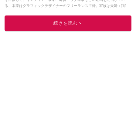
る。本業はグラフィックデザイナーのフリーランス主婦。家族は夫婦＋猫1
匹。・第9回ESSEインテリアグランプリ審査員賞受賞・リノベりす2016年リ
ノベ人気事例1位
続きを読む＞
このイチオシストの他の記事を読む