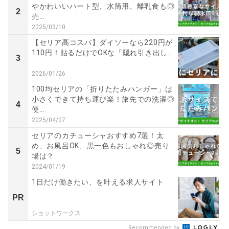
やかわいいハート型、水筒用、離乳食も◎
2
売...
2025/03/10
【セリア高コスパ】ダイソーなら220円が
110円！貼るだけでOKな「隠れ引き出し...
3
2026/01/26
100均セリアの「折りたたみハンガー」は
小さくできて持ち運び楽！旅先での洗濯◎
4
便...
2025/04/07
セリアのカチューシャおすすめ7選！太
め、お風呂OK、黒一色もおしゃれ◎売り
5
場は？
2024/01/19
1日だけ働きたい、を叶える求人サイト
PR
ショットワークス
Recommended by