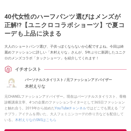
40代女性のハーフパンツ選びはメンズが
正解!?【ユニクロコラボショーツ】で夏コ
ーデも上品に決まる
大人のショートパンツ選び、子供っぽくならないか心配ですよね。今回は綺
麗めファッションに詳しい「木村えりな」さんが、5年ぶりに新調したユニク
ロのメンズコラボ「タックショーツ」を紹介してくれます！
イチオシスト
パーソナルスタイリスト / 元ファッションアドバイザー
木村えりな
元CHANELファッションアドバイザー。現在はパーソナルスタイリスト、骨格
診断講座主宰、4つの企業のファッションライターとして365日ファッション
と触れ合う。2019年から始めた
YouTubeチャンネル
ではどこでも買える「プ
チプラ」アイテムを用いた、大人フェミニンコーデの作り方などを配信して
いる。
木村えりなのSNSはこちら
このイチオシストの他の記事を読む