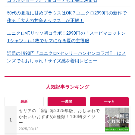
コラボショーツ】で夏コーデも上品に決まる
50代の夏服に甘めブラウスはOK？ユニクロ2990円の新作で
作る「大人の甘辛ミックス」が正解！
ユニクロ×F.リッソ初コラボ！2990円の「スーピマコットン
Tシャツ」は1枚でサマになる夏の主役服
話題の1990円「ユニクロ×セシリーバンセンコラボT」はメ
ンズでもおしゃれ！サイズ感を着用レビュー
最新
一週間
一ヶ月
セリアの「家計簿2025年版」おしゃれで
かわいいおすすめ5種類！100均ダイソ
1
ー...
2025/03/18