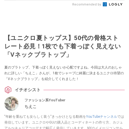
Recommended by
【ユニクロ夏トップス】50代の骨格スト
レート必見！1枚でも下着っぽく見えない
「Vネックブラトップ」
夏のブラトップ、下着っぽく見えないか心配ですよね。今回は大人のおしゃ
れに詳しい「ちえこ」さんが、1枚でシャープに綺麗に決まるユニクロ待望の
「Vネックブラトップ」を紹介してくれました！
イチオシスト
ファッション系YouTuber
ちえこ
"年齢を重ねても女らしく装う"きっかけとなる動画を
YouTubeチャンネル
では
発信しています。ユニクロやGUの購入品とコーディネートの作り方、カジュ
アル〜キャリアコーデまで幅広く発信していきます。NYのイメージコンサル