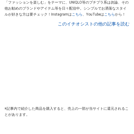
「ファッションを楽しむ」をテーマに、UNIQLO等のプチプラ系は勿論、その
他お勧めのブランドやアイテム等を日々配信中。シンプルでお洒落なスタイ
ルが好きな方は要チェック！Instagramは
こちら
、YouTubeは
こちら
から！
このイチオシストの他の記事を読む
※記事内で紹介した商品を購入すると、売上の一部が当サイトに還元されるこ
とがあります。