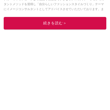
タントメソッドを習得し「自分らしいファッションスタイルづくり」テーマ
にイメージコンサルタントとしてアドバイスさせていただいております。ま
た、自身のキャリアコーデでもそのメソッドを活用し、経験とスキルを日々
積み上げ続けている外資系企業のコンサルタント（25年以上のキャリア）か
続きを読む＞
つ２児の母です。
このイチオシストの他の記事を読む