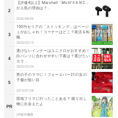
【評価4以上】Marshall「Motif II A.N.C.」
が人気の理由は？...
2
2026/08/06
100均セリアの「ストッキング」はベージ
ュがおしゃれ！コーナーはどこ？就活＆転
3
職...
2025/02/10
透けないインナーはユニクロがおすすめ！
白パンツに合わせやすい下着は？選びたい
4
カラ...
2025/03/29
男の子のママに！フォーエバー21の女の
子服が狙い目
5
2019/07/28
団地フリマに行ったことある？ 掘り出し
物に出会えたよ
PR
UR都市機構