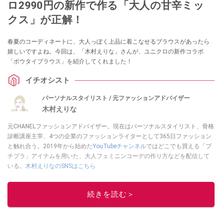
ロ2990円の新作で作る「大人の甘辛ミッ
クス」が正解！
春夏のコーディネートに、大人っぽく上品に着こなせるブラウスがあったら
嬉しいですよね。今回は、「木村えりな」さんが、ユニクロの新作コラボ
「ボウタイブラウス」を紹介してくれました！
イチオシスト
パーソナルスタイリスト / 元ファッションアドバイザー
木村えりな
元CHANELファッションアドバイザー。現在はパーソナルスタイリスト、骨格
診断講座主宰、4つの企業のファッションライターとして365日ファッション
と触れ合う。2019年から始めた
YouTubeチャンネル
ではどこでも買える「プ
チプラ」アイテムを用いた、大人フェミニンコーデの作り方などを配信して
いる。
木村えりなのSNSはこちら
このイチオシストの他の記事を読む
続きを読む＞