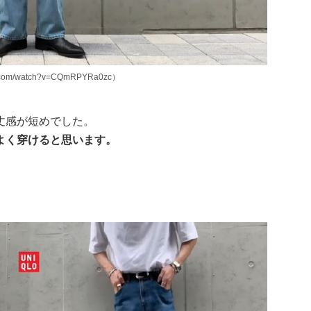
om/watch?v=CQmRPYRa0zc）
丈感が短めでした。
よく穿けると思います。