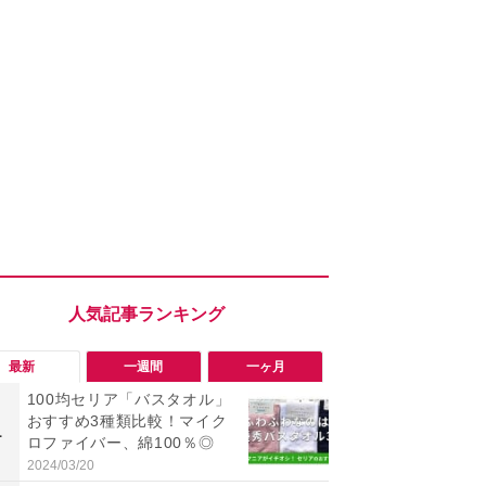
最新
一週間
一ヶ月
100均セリア「バスタオル」
【ユニクロ夏
おすすめ3種類比較！マイク
の骨格ストレ
1
1
ロファイバー、綿100％◎
でも下着っぽ
ネックブラ
2024/03/20
2026/07/31