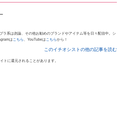
マー
チプラ系は勿論、その他お勧めのブランドやアイテム等を日々配信中。シ
ramは
こちら
、YouTubeは
こちら
から！
このイチオシストの他の記事を読む
イトに還元されることがあります。