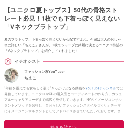
【ユニクロ夏トップス】50代の骨格スト
レート必見！1枚でも下着っぽく見えない
「Vネックブラトップ」
夏のブラトップ、下着っぽく見えないか心配ですよね。今回は大人のおしゃ
れに詳しい「ちえこ」さんが、1枚でシャープに綺麗に決まるユニクロ待望の
「Vネックブラトップ」を紹介してくれました！
イチオシスト
ファッション系YouTuber
ちえこ
"年齢を重ねても女らしく装う"きっかけとなる動画を
YouTubeチャンネル
では
発信しています。ユニクロやGUの購入品とコーディネートの作り方、カジュ
アル〜キャリアコーデまで幅広く発信していきます。NYのイメージコンサル
タントメソッドを習得し「自分らしいファッションスタイルづくり」テーマ
にイメージコンサルタントとしてアドバイスさせていただいております。ま
た、自身のキャリアコーデでもそのメソッドを活用し、経験とスキルを日々
積み上げ続けている外資系企業のコンサルタント（25年以上のキャリア）か
続きを読む＞