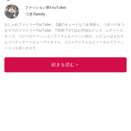
ファッション系YouTuber
つきfamily
おしゃれファミリーYouTuber。 2歳のキュートなつき局長と、つきパパ＆つ
きママのファミリーYouTuber。TSUKI TVではお手頃なメンズ、レディース、
キッズ、ベビーのファッションアイテムをメインに紹介。レビューはもちろ
んコーディネートからヘアスタイル、コスメアイテムなどトータルでファッ
ションを楽しめます。
このイチオシストの他の記事を読む
続きを読む＞