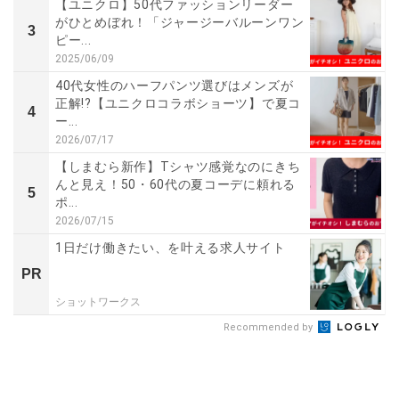
【ユニクロ】50代ファッションリーダー
がひとめぼれ！「ジャージーバルーンワン
3
ピー...
2025/06/09
40代女性のハーフパンツ選びはメンズが
正解!?【ユニクロコラボショーツ】で夏コ
4
ー...
2026/07/17
【しまむら新作】Tシャツ感覚なのにきち
んと見え！50・60代の夏コーデに頼れる
5
ポ...
2026/07/15
1日だけ働きたい、を叶える求人サイト
PR
ショットワークス
Recommended by