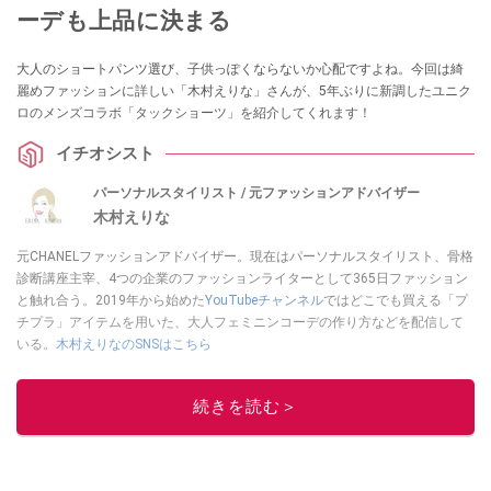
ーデも上品に決まる
大人のショートパンツ選び、子供っぽくならないか心配ですよね。今回は綺
麗めファッションに詳しい「木村えりな」さんが、5年ぶりに新調したユニク
ロのメンズコラボ「タックショーツ」を紹介してくれます！
イチオシスト
パーソナルスタイリスト / 元ファッションアドバイザー
木村えりな
元CHANELファッションアドバイザー。現在はパーソナルスタイリスト、骨格
診断講座主宰、4つの企業のファッションライターとして365日ファッション
と触れ合う。2019年から始めた
YouTubeチャンネル
ではどこでも買える「プ
チプラ」アイテムを用いた、大人フェミニンコーデの作り方などを配信して
いる。
木村えりなのSNSはこちら
このイチオシストの他の記事を読む
続きを読む＞