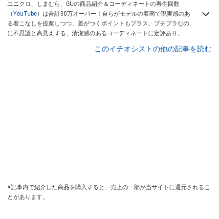
ユニクロ、しまむら、GUの商品紹介＆コーディネートの再生回数
（
YouTube
）は合計30万オーバー！自らがモデルの着画で現実感のあ
る着こなしを提案しつつ、差がつくポイントもプラス。プチプラなの
に不思議と高見えする、清潔感のあるコーディネートに定評あり。
「子育てに追われるママさんにもオシャレをあきめないでほしい！」
このイチオシストの他の記事を読む
とアクセサリーショップ「
レスブリス
」を立ち上げ、ショップオーナ
ー＆ジュエリーデザイナーとしても活躍中。
※記事内で紹介した商品を購入すると、売上の一部が当サイトに還元されるこ
とがあります。