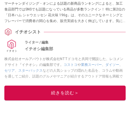
マーチャンダイジング・オンによる話題の新商品ランキングによると、加工
食品部門ではSNSでも話題になっている商品が多数ランクイン！ 特に第2位の
「日本ハム シャウエッセン 花火味 196g」は、そのユニークなネーミングと
フレーバーで消費者の関心を集め、販売実績を大きく伸ばしています。気に
なる商品情報をご紹介します。
イチオシスト
ライター / 編集
イチオシ編集部
株式会社オールアバウトが株式会社NTTドコモと共同で開設した、レコメン
ドサイト『イチオシ』の編集部です。
コストコ
や
業務スーパー
、
ダイソー
、
セリア
、
スターバックス
などの人気ショップの隠れた名品を、コラムや動画
を通してご紹介。話題のグルメやマニアが紹介するアウトドア情報も満載で
す。配信しているコンテンツは専門家やインフルエンサーが実際に使用して
レビューしています。毎日トレンド情報をお届けしているので、ぜひ
Google
続きを読む＞
ニュースでフォロー
してください！
このイチオシストの他の記事を読む