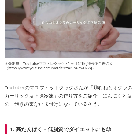
画像出典：YouTube/マユトレクック / 1ヶ月に1kg痩せるご飯さん
（https://www.youtube.com/watch?v=ANlN6qwC27g）
YouTuberのマユフィットクックさんが「鶏むねとオクラの
ガーリック塩下味冷凍」の作り方をご紹介。にんにくと塩
の、飽きの来ない味付けになっているそう。
1. 高たんぱく・低脂質でダイエットにも◎