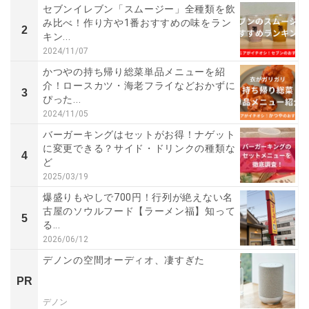
セブンイレブン「スムージー」全種類を飲
み比べ！作り方や1番おすすめの味をラン
2
キン...
2024/11/07
かつやの持ち帰り総菜単品メニューを紹
介！ロースカツ・海老フライなどおかずに
3
ぴった...
2024/11/05
バーガーキングはセットがお得！ナゲット
に変更できる？サイド・ドリンクの種類な
4
ど
2025/03/19
爆盛りもやしで700円！行列が絶えない名
古屋のソウルフード【ラーメン福】知って
5
る...
2026/06/12
デノンの空間オーディオ、凄すぎた
PR
デノン