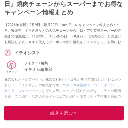
日」焼肉チェーンからスーパーまでお得な
キャンペーン情報まとめ
【2026年最新】2月9日・毎月29日「肉の日」のキャンペーン総まとめ！ 牛
角、安楽亭、すた丼屋などの人気チェーンから、ロピアや業務スーパーの特
売まで徹底紹介。11月29日（いい肉の日）・8月29日（焼肉の日）との違い
も解説します。今すぐ使えるクーポンや割引情報をチェックして、お得にお
肉を楽しみましょう！
イチオシスト
ライター / 編集
イチオシ編集部
株式会社オールアバウトが株式会社NTTドコモと共同で開設した、レコメン
ドサイト『イチオシ』の編集部です。
コストコ
や
業務スーパー
、
ダイソー
、
セリア
、
スターバックス
などの人気ショップの隠れた名品を、コラムや動画
を通してご紹介。話題のグルメやマニアが紹介するアウトドア情報も満載で
す。配信しているコンテンツは専門家やインフルエンサーが実際に使用して
レビューしています。毎日トレンド情報をお届けしているので、ぜひ
Google
続きを読む＞
ニュースでフォロー
してください！
このイチオシストの他の記事を読む