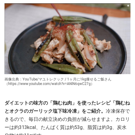
画像出典：YouTube/マユトレクック / 1ヶ月に1kg痩せるご飯さん
（https://www.youtube.com/watch?v=ANlN6qwC27g）
ダイエットの味方の「鶏むね肉」を使ったレシピ「鶏むね
とオクラのガーリック塩下味冷凍」をご紹介。
冷凍保存で
きるので、毎日の献立決めの負担が減らせますよ。カロリ
ーは約313kcal、たんぱく質は約53g、脂質は約3g、炭水