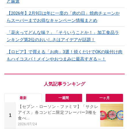
ど厳選
【2026年】2月9日は年に一度の「肉の日」焼肉チェーンか
らスーパーまでお得なキャンペーン情報まとめ
「花火ってどんな味？」「そういうことか！」加工食品ラ
ンキング第2位のおいしさはアイデアが話題！
【ロピア】で買える「お肉」3選！焼くだけでOKの味付け肉
もハイコスパ！メインやおつまみに最高すぎる～！
最新
一週間
一ヶ月
【セブン・ローソン・ファミマ】「サクレ
アイス」各コンビニ限定フレーバー3種を
1
食べ...
2026/07/24