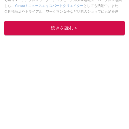
ち帰りマニア。グルメライター。コンビニグルメや地域スーパーグルメも楽
しむ。
Yahoo！ニュースエキスパートクリエイター
としても活動中。また、
久世福商店やトライアル、ワークマン女子など話題のショップにも足を運
ぶ。晋遊舎「LDK」や
「360LiFE」
、KADOKAWA
「レタスクラブ」
、集英社
「週刊プレイボーイ」、宝島社「おいしい！ シャトレーゼBOOK」などでグ
続きを読む＞
ルメライター、食の専門家として出演実績あり。
このイチオシストの他の記事を読む