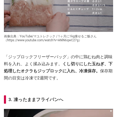
画像出典：YouTube/マユトレクック / 1ヶ月に1kg痩せるご飯さん
（https://www.youtube.com/watch?v=ANlN6qwC27g）
「ジップロックフリーザーバッグ」の中に鶏むね肉と調味
料を入れ、よく揉み込みます。
くし切りにした玉ねぎ、下
処理したオクラもジップロックに入れ、冷凍保存。
保存期
間の目安は冷凍で2週間です。
3. 凍ったままフライパンへ