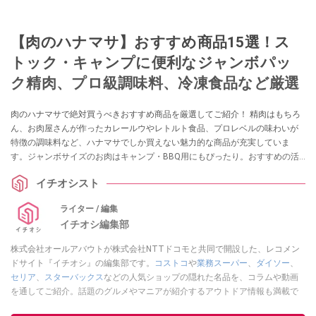
【肉のハナマサ】おすすめ商品15選！ス
トック・キャンプに便利なジャンボパッ
ク精肉、プロ級調味料、冷凍食品など厳選
肉のハナマサで絶対買うべきおすすめ商品を厳選してご紹介！ 精肉はもちろ
ん、お肉屋さんが作ったカレールウやレトルト食品、プロレベルの味わいが
特徴の調味料など、ハナマサでしか買えない魅力的な商品が充実していま
す。ジャンボサイズのお肉はキャンプ・BBQ用にもぴったり。おすすめの活
用法も提案します。
イチオシスト
ライター / 編集
イチオシ編集部
株式会社オールアバウトが株式会社NTTドコモと共同で開設した、レコメン
ドサイト『イチオシ』の編集部です。
コストコ
や
業務スーパー
、
ダイソー
、
セリア
、
スターバックス
などの人気ショップの隠れた名品を、コラムや動画
を通してご紹介。話題のグルメやマニアが紹介するアウトドア情報も満載で
す。配信しているコンテンツは専門家やインフルエンサーが実際に使用して