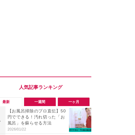
最新
一週間
一ヶ月
【お風呂掃除のプロ直伝】50
「エアコン
円でできる！汚れ切った「お
までやれば
1
1
風呂」を蘇らせる方法
伝】“絶対N
とお家でで
2026/01/22
2026/08/05