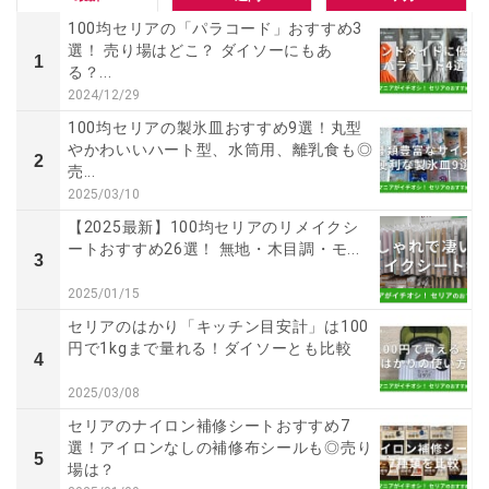
100均セリアの「パラコード」おすすめ3
選！ 売り場はどこ？ ダイソーにもあ
1
る？...
2024/12/29
100均セリアの製氷皿おすすめ9選！丸型
やかわいいハート型、水筒用、離乳食も◎
2
売...
2025/03/10
【2025最新】100均セリアのリメイクシ
ートおすすめ26選！ 無地・木目調・モ...
3
2025/01/15
セリアのはかり「キッチン目安計」は100
円で1kgまで量れる！ダイソーとも比較
4
2025/03/08
セリアのナイロン補修シートおすすめ7
選！アイロンなしの補修布シールも◎売り
5
場は？