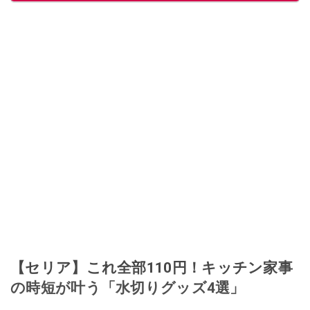
に目をつける。しかし、取引の仕方がわからずに、まずは落札者として参
加。その後、出品者側にまわり、家の中の物を出品しまくる。出品する物が
ほぼなくなってからは、仕入れを経験。ネットオークションを生活の一部に
取り入れるべく、「ネットオークションやフリマアプリは生活のインフラに
なる」という考えを持つ。また消費税増税の社会においては、ネットオーク
ションやフリマアプリが家計の救世主になりえると考え、業者とは違う視点
でユーザーとして参加中。
このイチオシストの他の記事を読む
【セリア】これ全部110円！キッチン家事
の時短が叶う「水切りグッズ4選」