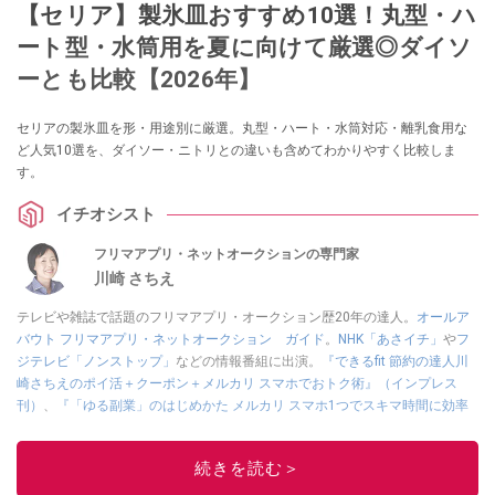
【セリア】製氷皿おすすめ10選！丸型・ハ
ート型・水筒用を夏に向けて厳選◎ダイソ
ーとも比較【2026年】
セリアの製氷皿を形・用途別に厳選。丸型・ハート・水筒対応・離乳食用な
ど人気10選を、ダイソー・ニトリとの違いも含めてわかりやすく比較しま
す。
イチオシスト
フリマアプリ・ネットオークションの専門家
川崎 さちえ
テレビや雑誌で話題のフリマアプリ・オークション歴20年の達人。
オールア
バウト フリマアプリ・ネットオークション ガイド
。
NHK「あさイチ」
や
フ
ジテレビ「ノンストップ」
などの情報番組に出演。
『できるfit 節約の達人川
崎さちえのポイ活＋クーポン＋メルカリ スマホでおトク術』（インプレス
刊）
、
『「ゆる副業」のはじめかた メルカリ スマホ1つでスキマ時間に効率
的に稼ぐ！』（翔泳社刊）
ほか著書多数。ブログは
「川崎さちえのごちゃま
ぜ日記」
。
続きを読む＞
■経歴：2003年、夫が子育てをするために、突然会社を辞める。翌月からの
給料が０円になり、家にいながら、しかも空いた時間でできるオークション