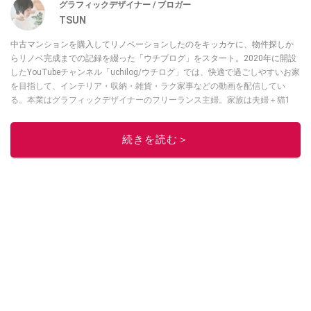
グラフィックデザイナー / ブロガー
TSUN
中古マンションを購入してリノベーションしたのをキッカケに、物件探しか
らリノベ完成までの記録を綴った「ウチブログ」をスタート。2020年に開設
したYouTubeチャンネル「uchilog/ウチログ」では、快適で過ごしやすいお家
を目指して、インテリア・収納・雑貨・ラク家事などの動画を配信してい
る。本業はグラフィックデザイナーのフリーランス主婦。家族は夫婦＋猫1
匹。・第9回ESSEインテリアグランプリ審査員賞受賞・リノベりす2016年リ
ノベ人気事例1位
続きを読む＞
このイチオシストの他の記事を読む