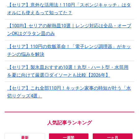
【セリア】意外な活用法！110円「スポンジキャッチ」はタ
オルにも使えるって知ってた？
【100均】セリアの耐熱皿10選｜レンジ対応は全品・オーブ
ンOKはグラタン皿のみ
【セリア】110円の炊飯革命！「電子レンジ調理器」がキッ
チンの悩みを解決
【セリア】製氷皿おすすめ10選！丸型・ハート型・水筒用
を夏に向けて厳選◎ダイソーとも比較【2026年】
【セリア】これ全部110円！キッチン家事の時短が叶う「水
切りグッズ4選」
最新
一週間
一ヶ月