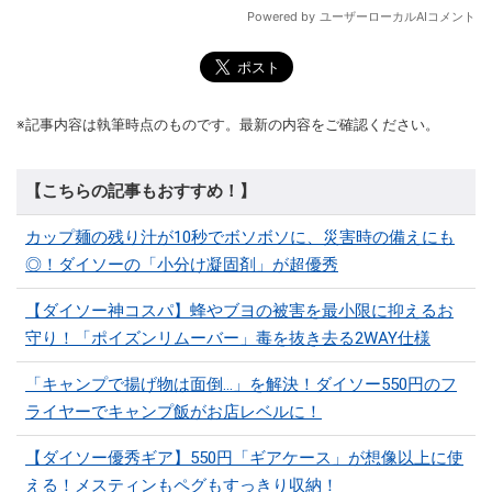
※記事内容は執筆時点のものです。最新の内容をご確認ください。
【こちらの記事もおすすめ！】
カップ麺の残り汁が10秒でボソボソに、災害時の備えにも
◎！ダイソーの「小分け凝固剤」が超優秀
【ダイソー神コスパ】蜂やブヨの被害を最小限に抑えるお
守り！「ポイズンリムーバー」毒を抜き去る2WAY仕様
「キャンプで揚げ物は面倒…」を解決！ダイソー550円のフ
ライヤーでキャンプ飯がお店レベルに！
【ダイソー優秀ギア】550円「ギアケース」が想像以上に使
える！メスティンもペグもすっきり収納！