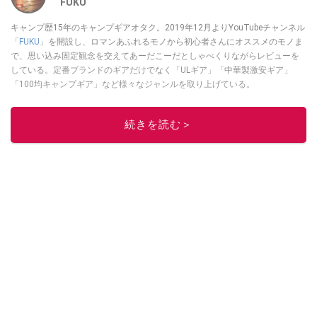
FUKU
キャンプ歴15年のキャンプギアオタク。2019年12月よりYouTubeチャンネル
「
FUKU
」を開設し、ロマンあふれるモノから初心者さんにオススメのモノま
で、思い込み固定観念を交えてあーだこーだとしゃべくりながらレビューを
している。定番ブランドのギアだけでなく「ULギア」「中華製激安ギア」
「100均キャンプギア」など様々なジャンルを取り上げている。
このイチオシストの他の記事を読む
続きを読む＞