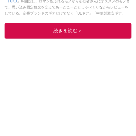
「
FUKU
」を開設し、ロマンあふれるモノから初心者さんにオススメのモノま
で、思い込み固定観念を交えてあーだこーだとしゃべくりながらレビューを
している。定番ブランドのギアだけでなく「ULギア」「中華製激安ギア」
「100均キャンプギア」など様々なジャンルを取り上げている。
このイチオシストの他の記事を読む
続きを読む＞