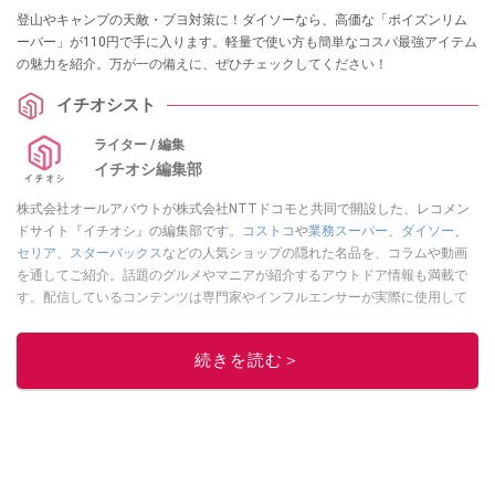
登山やキャンプの天敵・ブヨ対策に！ダイソーなら、高価な「ポイズンリム
ーバー」が110円で手に入ります。軽量で使い方も簡単なコスパ最強アイテム
の魅力を紹介。万が一の備えに、ぜひチェックしてください！
イチオシスト
ライター / 編集
イチオシ編集部
株式会社オールアバウトが株式会社NTTドコモと共同で開設した、レコメン
ドサイト『イチオシ』の編集部です。
コストコ
や
業務スーパー
、
ダイソー
、
セリア
、
スターバックス
などの人気ショップの隠れた名品を、コラムや動画
を通してご紹介。話題のグルメやマニアが紹介するアウトドア情報も満載で
す。配信しているコンテンツは専門家やインフルエンサーが実際に使用して
レビューしています。毎日トレンド情報をお届けしているので、ぜひ
Google
ニュースでフォロー
してください！
続きを読む＞
このイチオシストの他の記事を読む