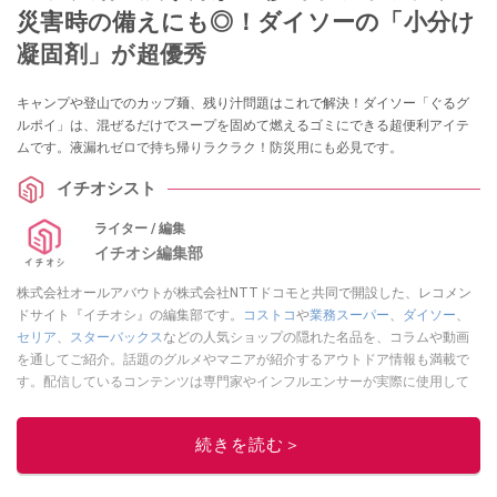
災害時の備えにも◎！ダイソーの「小分け
凝固剤」が超優秀
キャンプや登山でのカップ麺、残り汁問題はこれで解決！ダイソー「ぐるグ
ルポイ」は、混ぜるだけでスープを固めて燃えるゴミにできる超便利アイテ
ムです。液漏れゼロで持ち帰りラクラク！防災用にも必見です。
イチオシスト
ライター / 編集
イチオシ編集部
株式会社オールアバウトが株式会社NTTドコモと共同で開設した、レコメン
ドサイト『イチオシ』の編集部です。
コストコ
や
業務スーパー
、
ダイソー
、
セリア
、
スターバックス
などの人気ショップの隠れた名品を、コラムや動画
を通してご紹介。話題のグルメやマニアが紹介するアウトドア情報も満載で
す。配信しているコンテンツは専門家やインフルエンサーが実際に使用して
レビューしています。毎日トレンド情報をお届けしているので、ぜひ
Google
ニュースでフォロー
してください！
続きを読む＞
このイチオシストの他の記事を読む