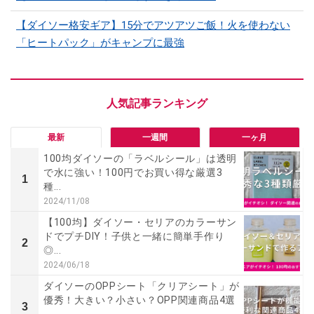
【ダイソー格安ギア】15分でアツアツご飯！火を使わない
「ヒートパック」がキャンプに最強
最新
一週間
一ヶ月
100均ダイソーの「ラベルシール」は透明
で水に強い！100円でお買い得な厳選3
1
種...
2024/11/08
【100均】ダイソー・セリアのカラーサン
ドでプチDIY！子供と一緒に簡単手作り
2
◎...
2024/06/18
ダイソーのOPPシート「クリアシート」が
優秀！大きい？小さい？OPP関連商品4選
3