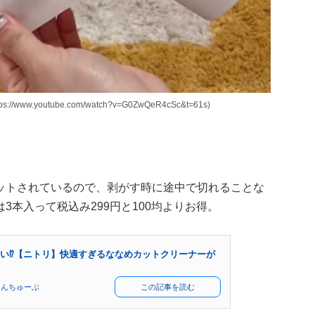
.youtube.com/watch?v=G0ZwQeR4cSc&t=61s)
ットされているので、剥がす時に途中で切れることな
本入って税込み299円と100均よりお得。
安い⁉【ニトリ】快適すぎるななめカットクリーナーが
もんちゅーぶ
この記事を読む