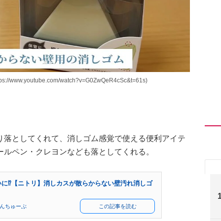
.youtube.com/watch?v=G0ZwQeR4cSc&t=61s)
り落としてくれて、消しゴム感覚で使える便利アイテ
ールペン・クレヨンなども落としてくれる。
いに⁉【ニトリ】消しカスが散らからない壁汚れ消しゴ
んちゅーぶ
この記事を読む