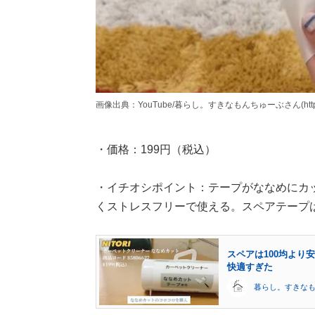
画像出典：YouTube/暮らし。すきなもんちゅーぶさん(https://www
・価格：199円（税込）
・イチオシポイント：テープがななめにカ
くストレスフリーで使える。スペアテープは3
スペアは100均より
快適すぎた
暮らし。すきな