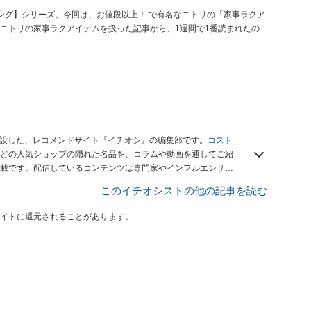
ング】シリーズ。今回は、お値段以上！ で有名なニトリの「家事ラクア
ニトリの家事ラクアイテムを扱った記事から、1週間で1番読まれたの
開設した、レコメンドサイト『イチオシ』の編集部です。
コスト
どの人気ショップの隠れた名品を、コラムや動画を通してご紹
載です。配信しているコンテンツは専門家やインフルエンサー
をお届けしているので、ぜひ
Googleニュースでフォロー
してく
このイチオシストの他の記事を読む
イトに還元されることがあります。