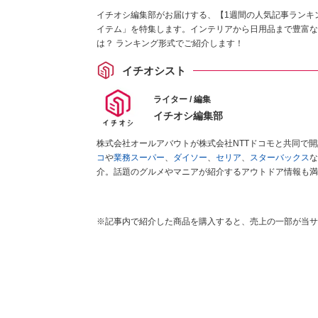
イチオシ編集部がお届けする、【1週間の人気記事ランキ
イテム」を特集します。インテリアから日用品まで豊富な
は？ ランキング形式でご紹介します！
イチオシスト
ライター / 編集
イチオシ編集部
株式会社オールアバウトが株式会社NTTドコモと共同で
コ
や
業務スーパー
、
ダイソー
、
セリア
、
スターバックス
な
介。話題のグルメやマニアが紹介するアウトドア情報も満
が実際に使用してレビューしています。毎日トレンド情報
ださい！
※記事内で紹介した商品を購入すると、売上の一部が当サ