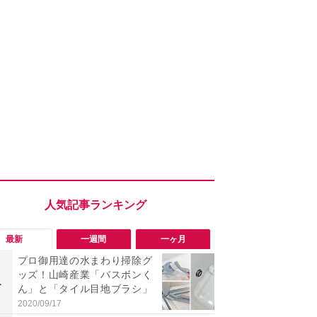
最新
一週間
一ヶ月
プロ御用達の水まわり掃除グ
「エアコン
ッズ！山崎産業「バスボンく
までやれば
1
1
ん」と「タイル目地ブラシ」
伝】“絶対N
とお家でで
2020/09/17
2026/08/05