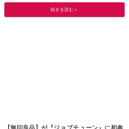
ニュースでフォロー
してください！
続きを読む＞
このイチオシストの他の記事を読む
【無印良品】が『ジョブチューン』に初参