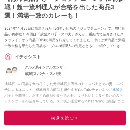
戦！超一流料理人が合格を出した商品3
選！満場一致のカレーも！
2024年11月30日に放送されたTBSテレビ系の『ジョブチューン』で、無印良
品が初参戦！ 今回は「成城スパ子・スパ夫」さんが、番組内で紹介されたス
タッフイチオシ商品TOP3の商品を紹介してくれました。中には新商品で満場
一致合格を果たした商品も！ プロの料理人の判定とともにご紹介していきま
すので、お買い物の参考にしてみてくださいね。
イチオシスト
グルメ系インフルエンサー
成城スパ子・スパ夫
成城石井の商品を食べ尽くした元成城石井店長の夫・スパ夫とその妻・スパ
子によるユニット。成城石井の商品を紹介するYouTubeチャンネル『
成城ス
パ子
』を開設し、おすすめ商品や食べ合わせ、よりおいしく食べるためのキ
ッチンツールの紹介をしている。スパ夫が運営するInstagramでは商品1つに
スポットを当て、商品の歴史やストーリー、ちょっとした雑学等、商品のデ
ィープな魅力を発信している。
続きを読む＞
このイチオシストの他の記事を読む