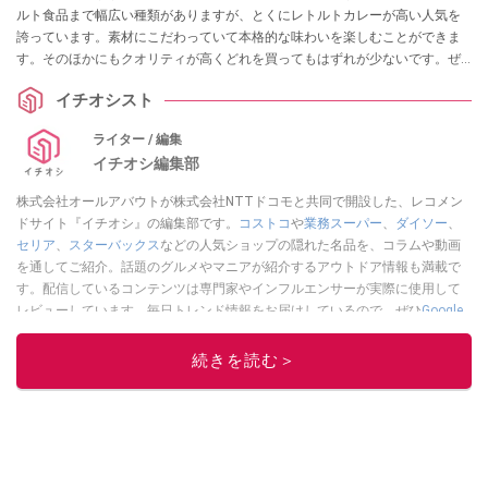
ルト食品まで幅広い種類がありますが、とくにレトルトカレーが高い人気を
誇っています。素材にこだわっていて本格的な味わいを楽しむことができま
す。そのほかにもクオリティが高くどれを買ってもはずれが少ないです。ぜ
ひ参考にしてみてくださいね。
イチオシスト
ライター / 編集
イチオシ編集部
株式会社オールアバウトが株式会社NTTドコモと共同で開設した、レコメン
ドサイト『イチオシ』の編集部です。
コストコ
や
業務スーパー
、
ダイソー
、
セリア
、
スターバックス
などの人気ショップの隠れた名品を、コラムや動画
を通してご紹介。話題のグルメやマニアが紹介するアウトドア情報も満載で
す。配信しているコンテンツは専門家やインフルエンサーが実際に使用して
レビューしています。毎日トレンド情報をお届けしているので、ぜひ
Google
ニュースでフォロー
してください！
続きを読む＞
このイチオシストの他の記事を読む