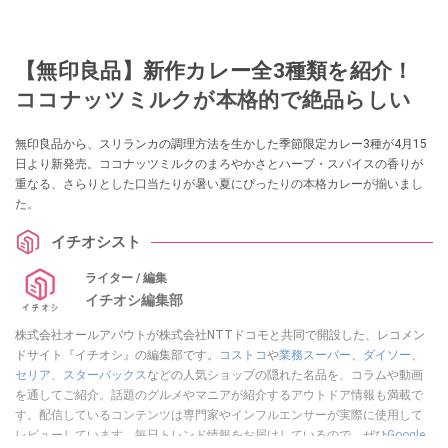
【無印良品】新作カレー全3種類を紹介！
ココナッツミルクが本格的で絶品らしい
無印良品から、スリランカの調理方法を生かした季節限定カレー3種が4月15
日より新発売。ココナッツミルクのまろやかさとハーブ・スパイスの香りが
重なる、さらりとした口当たりが暑い夏にぴったりの本格カレーが揃いまし
た。
イチオシスト
ライター / 編集
イチオシ編集部
株式会社オールアバウトが株式会社NTTドコモと共同で開設した、レコメン
ドサイト『イチオシ』の編集部です。
コストコ
や
業務スーパー
、
ダイソー
、
セリア
、
スターバックス
などの人気ショップの隠れた名品を、コラムや動画
を通してご紹介。話題のグルメやマニアが紹介するアウトドア情報も満載で
す。配信しているコンテンツは専門家やインフルエンサーが実際に使用して
レビューしています。毎日トレンド情報をお届けしているので、ぜひ
Google