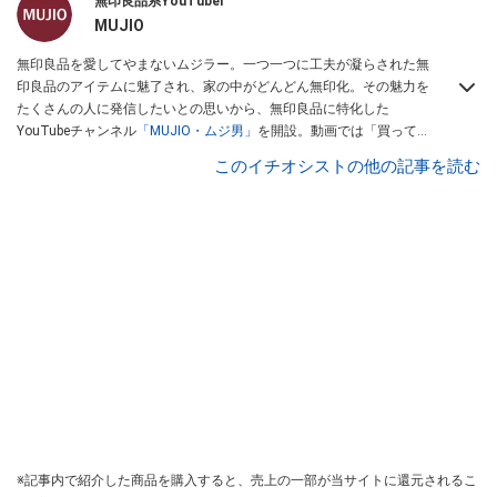
無印良品系YouTuber
MUJIO
無印良品を愛してやまないムジラー。一つ一つに工夫が凝らされた無
印良品のアイテムに魅了され、家の中がどんどん無印化。その魅力を
たくさんの人に発信したいとの思いから、無印良品に特化した
YouTubeチャンネル
「MUJIO・ムジ男」
を開設。動画では「買ってよ
かったもの」「季節ごとのおすすめアイテム」などイチオシ商品を紹
このイチオシストの他の記事を読む
介中。
※記事内で紹介した商品を購入すると、売上の一部が当サイトに還元されるこ