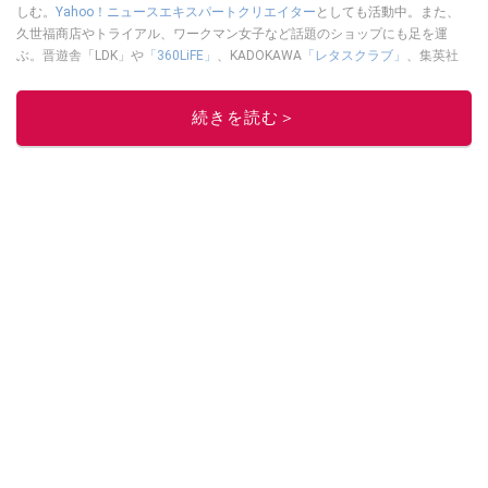
しむ。
Yahoo！ニュースエキスパートクリエイター
としても活動中。また、
久世福商店やトライアル、ワークマン女子など話題のショップにも足を運
ぶ。晋遊舎「LDK」や
「360LiFE」
、KADOKAWA
「レタスクラブ」
、集英社
「週刊プレイボーイ」、宝島社「おいしい！ シャトレーゼBOOK」などでグ
ルメライター、食の専門家として出演実績あり。
続きを読む＞
このイチオシストの他の記事を読む