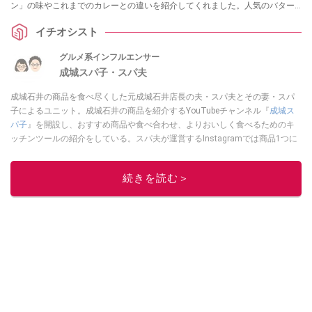
ン」の味やこれまでのカレーとの違いを紹介してくれました。人気のバター
チキンカレーの味を知りたいというかたは要チェックですよ！
イチオシスト
グルメ系インフルエンサー
成城スパ子・スパ夫
成城石井の商品を食べ尽くした元成城石井店長の夫・スパ夫とその妻・スパ
子によるユニット。成城石井の商品を紹介するYouTubeチャンネル『
成城ス
パ子
』を開設し、おすすめ商品や食べ合わせ、よりおいしく食べるためのキ
ッチンツールの紹介をしている。スパ夫が運営するInstagramでは商品1つに
スポットを当て、商品の歴史やストーリー、ちょっとした雑学等、商品のデ
ィープな魅力を発信している。
続きを読む＞
このイチオシストの他の記事を読む