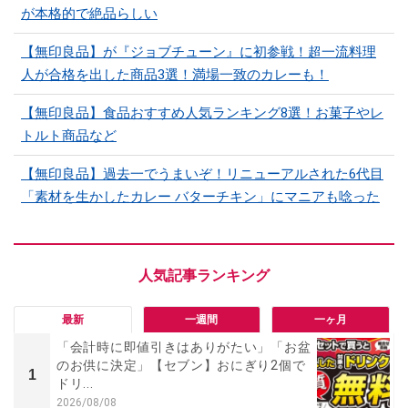
が本格的で絶品らしい
【無印良品】が『ジョブチューン』に初参戦！超一流料理
人が合格を出した商品3選！満場一致のカレーも！
【無印良品】食品おすすめ人気ランキング8選！お菓子やレ
トルト商品など
【無印良品】過去一でうまいぞ！リニューアルされた6代目
「素材を生かしたカレー バターチキン」にマニアも唸った
最新
一週間
一ヶ月
「会計時に即値引きはありがたい」「お盆
のお供に決定」【セブン】おにぎり2個で
1
ドリ...
2026/08/08