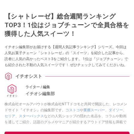
【シャトレーゼ】総合週間ランキング
TOP3！1位はジョブチューンで全員合格を
獲得した人気スイーツ！
イチオシ編集部がお届けする【週間人気記事ランキング】シリーズ。今回は
人気お菓子チェーン「シャトレーゼ」の「スイーツ」を紹介した記事から、
読者に人気の高かったベスト3をご紹介します。 1位は『ジョブチューン』で
も紹介された不動の人気スイーツです！ ぜひチェックしてみてくださいね。
イチオシスト
ライター / 編集
イチオシ編集部
株式会社オールアバウトが株式会社NTTドコモと共同で開設した、レコメン
ドサイト『イチオシ』の編集部です。
コストコ
や
業務スーパー
、
ダイソー
、
セリア
、
スターバックス
などの人気ショップの隠れた名品を、コラムや動画
を通してご紹介。話題のグルメやマニアが紹介するアウトドア情報も満載で
す。配信しているコンテンツは専門家やインフルエンサーが実際に使用して