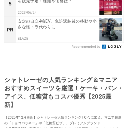
を販売予定！種類や価格は？
5
2023/06/24
安定の自立4輪EV。免許返納後の移動や小
さな軽トラ代わりに
PR
BLAZE
Recommended by
シャトレーゼの人気ランキング＆マニア
おすすめスイーツを厳選！ケーキ・パン・
アイス、低糖質もコスパ優秀【2025最
新】
【2025年12月更新】シャトレーゼ人気ランキングTOP5に加え、マニア厳選
の「チョコバッキー」や「低糖質ピザ」、プレミアムブランド