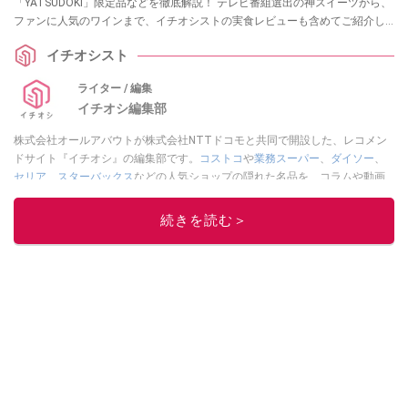
「YATSUDOKI」限定品などを徹底解説！ テレビ番組選出の神スイーツから、
ファンに人気のワインまで、イチオシストの実食レビューも含めてご紹介し
ます。2026年新作＆期間限定ケーキの速報も掲載。ギフトや手土産選びにも
イチオシスト
役立つので参考にしてみてください。
ライター / 編集
イチオシ編集部
株式会社オールアバウトが株式会社NTTドコモと共同で開設した、レコメン
ドサイト『イチオシ』の編集部です。
コストコ
や
業務スーパー
、
ダイソー
、
セリア
、
スターバックス
などの人気ショップの隠れた名品を、コラムや動画
を通してご紹介。話題のグルメやマニアが紹介するアウトドア情報も満載で
す。配信しているコンテンツは専門家やインフルエンサーが実際に使用して
続きを読む＞
レビューしています。毎日トレンド情報をお届けしているので、ぜひ
Google
ニュースでフォロー
してください！
このイチオシストの他の記事を読む