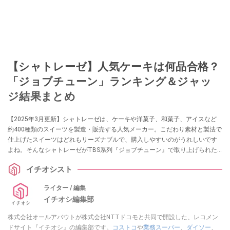
【シャトレーゼ】人気ケーキは何品合格？
「ジョブチューン」ランキング＆ジャッ
ジ結果まとめ
【2025年3月更新】シャトレーゼは、ケーキや洋菓子、和菓子、アイスなど
約400種類のスイーツを製造・販売する人気メーカー。こだわり素材と製法で
仕上げたスイーツはどれもリーズナブルで、購入しやすいのがうれしいです
よね。そんなシャトレーゼがTBS系列『ジョブチューン』で取り上げられた
際、開発者イチオシのスイーツを合格・不合格で超一流パティシエ7人が真剣
イチオシスト
にジャッジしたんだそう。今回は、気になる『ジョブチューン』のジャッジ
結果とともに、開発者イチオシスイーツをランキング形式でご紹介します。
ライター / 編集
イチオシ編集部
株式会社オールアバウトが株式会社NTTドコモと共同で開設した、レコメン
ドサイト『イチオシ』の編集部です。
コストコ
や
業務スーパー
、
ダイソー
、