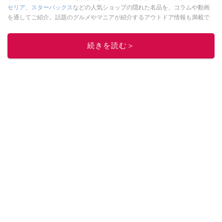
セリア
、
スターバックス
などの人気ショップの隠れた名品を、コラムや動画
を通してご紹介。話題のグルメやマニアが紹介するアウトドア情報も満載で
す。配信しているコンテンツは専門家やインフルエンサーが実際に使用して
レビューしています。毎日トレンド情報をお届けしているので、ぜひ
Google
続きを読む＞
ニュースでフォロー
してください！
このイチオシストの他の記事を読む