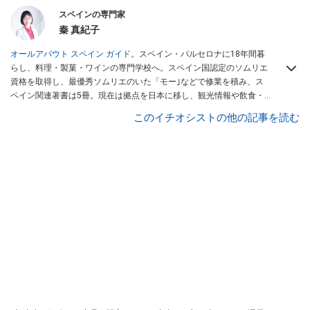
スペインの専門家
秦 真紀子
オールアバウト スペイン ガイド。
スペイン・バルセロナに18年間暮
らし、料理・製菓・ワインの専門学校へ。スペイン国認定のソムリエ
資格を取得し、最優秀ソムリエのいた「モー｣などで修業を積み、ス
ペイン関連著書は5冊。現在は拠点を日本に移し、観光情報や飲食・
カフェ・スイーツ情報にも携わる。イチオシでは、
業務スーパー
・
ロ
このイチオシストの他の記事を読む
ピア
・
シャトレーゼ
など、食品・スイーツ販売チェーンのおすすめ商
品情報も発信。
著書に『スペインまるごと全17州おいしい旅』（‎産業
編集センター刊）ほか。
■経歴：ワイナリーツアーガイドや、飲食関
連の方の視察旅行のコーディネートやガイド、スペインの食について
の講演などの経験あり。2004年より「カフェ・スイーツ」（柴田書
店）、「料理通信」（料理通信社）をはじめ、日本の雑誌やWEBサイ
トに、ガストロノミー、観光、文化などについて執筆。ガイドブック
の取材のコーディネートや執筆、著書5冊あり。 現在は、拠点をバル
セロナから日本に移し、スペイン関連だけでなく日本の観光情報や飲
食店についてのコンテンツの執筆や、広報PR、出版プロデュースなど
を行う。 ■寄稿雑誌……料理通信、カフェ・スイーツ、TARZANなど ■
寄稿サイト……ぐるなびプロ、Drink planetなど ■取材コーディネー
ト……るるぶスペイン／ララチッタ／aruco／地球の歩き方ほか。