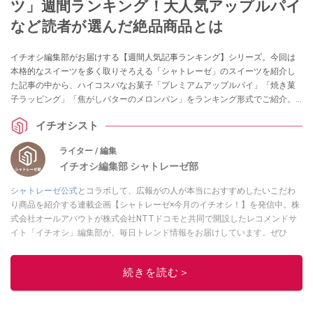
ツ」週間ランキング！大人気アップルパイ
など読者が選んだ絶品商品とは
イチオシ編集部がお届けする【週間人気記事ランキング】シリーズ。今回は
本格的なスイーツを多く取りそろえる「シャトレーゼ」のスイーツを紹介し
た記事の中から、ハイコスパなお菓子「プレミアムアップルパイ」「焼き菓
子ラッピング」「焦がしバターのメロンパン」をランキング形式でご紹介。
手土産にもおすすめなスイーツをご紹介していますので、ぜひ参考にしてみ
イチオシスト
てくださいね。
ライター / 編集
イチオシ編集部 シャトレーゼ部
シャトレーゼ公式
とコラボして、広報がの人が本当におすすめしたいこだわ
り商品を紹介する連載企画【シャトレーゼ×今月のイチオシ！】を発信中。株
式会社オールアバウトが株式会社NTTドコモと共同で開設したレコメンドサ
イト「イチオシ」編集部が、毎日トレンド情報をお届けしています。ぜひ
Googleニュースでフォロー
してください！
このイチオシストの他の記事を読む
続きを読む＞