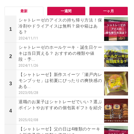
最新
一週間
一ヶ月
シャトレーゼのアイスの持ち帰り方法！保
冷剤やドライアイスは無料？袋や箱はあ
1
る？
2024/11/11
シャトレーゼのホールケーキ・誕生日ケー
キは当日買える？ おすすめの種類や値
2
段・予...
2024/11/26
【シャトレーゼ】新作スイーツ「瀬戸内レ
モンブッセ」は初夏にぴったりの爽快感の
3
ある...
2023/05/28
退職のお菓子はシャトレーゼでいい？選ぶ
ポイントやおすすめの個包装ギフトを紹介
4
2025/02/08
【シャトレーゼ】父の日は4種類のケーキ