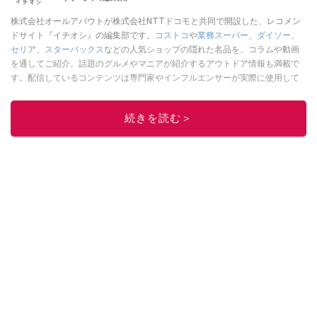
株式会社オールアバウトが株式会社NTTドコモと共同で開設した、レコメン
ドサイト『イチオシ』の編集部です。
コストコ
や
業務スーパー
、
ダイソー
、
セリア
、
スターバックス
などの人気ショップの隠れた名品を、コラムや動画
を通してご紹介。話題のグルメやマニアが紹介するアウトドア情報も満載で
す。配信しているコンテンツは専門家やインフルエンサーが実際に使用して
レビューしています。毎日トレンド情報をお届けしているので、ぜひ
Google
ニュースでフォロー
してください！
続きを読む＞
このイチオシストの他の記事を読む