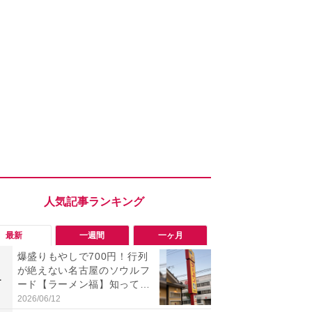
最新
一週間
一ヶ月
爆盛りもやしで700円！行列
「旅行気分
が絶えない名古屋のソウルフ
食べ比べし
1
1
ード【ラーメン福】知って
3つのご当地
る？
新発売
2026/06/12
2026/08/02