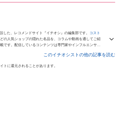
開設した、レコメンドサイト『イチオシ』の編集部です。
コスト
どの人気ショップの隠れた名品を、コラムや動画を通してご紹
載です。配信しているコンテンツは専門家やインフルエンサー
をお届けしているので、ぜひ
Googleニュースでフォロー
してく
このイチオシストの他の記事を読む
イトに還元されることがあります。