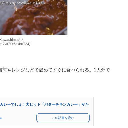
 Kawashimaさん
tch?v=2tY6dxbuT24)
湯煎やレンジなどで温めてすぐに食べられる。1人分で
カレーでしょ！大ヒット「バターチキンカレー」がた
ma
この記事を読む