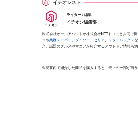
イチオシスト
ライター / 編集
イチオシ編集部
株式会社オールアバウトが株式会社NTTドコモと共同で
コ
や
業務スーパー
、
ダイソー
、
セリア
、
スターバックス
な
介。話題のグルメやマニアが紹介するアウトドア情報も満
が実際に使用してレビューしています。毎日トレンド情報
ださい！
※記事内で紹介した商品を購入すると、売上の一部が当サ