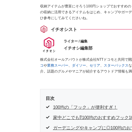
収納アイテムが豊富にそろう100円ショップでおすすめ
の収納に活用できるアイテムをはじめ、キャンプやガーデ
ひ参考にしてみてくださいね。
イチオシスト
ライター / 編集
イチオシ編集部
株式会社オールアバウトが株式会社NTTドコモと共同で
コ
や
業務スーパー
、
ダイソー
、
セリア
、
スターバックス
な
介。話題のグルメやマニアが紹介するアウトドア情報も満
が実際に使用してレビューしています。毎日トレンド情報
ださい！
目次
100均の「フック」が便利すぎ！
家中どこでも⁉100均のおすすめフック1
ガーデニングやキャンプに◎100均のお