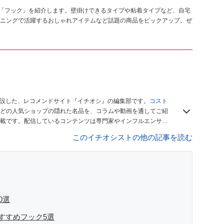
の「フック」を紹介します。壁掛けできるタイプや粘着タイプなど、自宅
ニングで活躍するおしゃれアイテムなど話題の商品をピックアップ。ぜ
開設した、レコメンドサイト『イチオシ』の編集部です。
コスト
どの人気ショップの隠れた名品を、コラムや動画を通してご紹
載です。配信しているコンテンツは専門家やインフルエンサー
をお届けしているので、ぜひ
Googleニュースでフォロー
してく
このイチオシストの他の記事を読む
0選
すすめフック5選