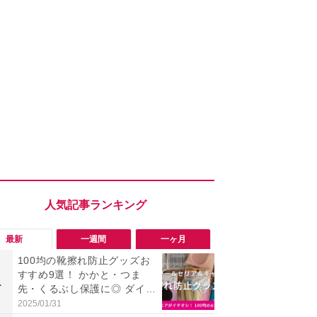
最新
一週間
一ヶ月
100均の靴擦れ防止グッズお
【評価4以上】M
すすめ9選！ かかと・つま
JOR V」
1
1
先・くるぶし保護に◎ ダイソ
力のサウン
ー・セリア・キャンドゥ
リーがイチ
2025/01/31
2026/08/03