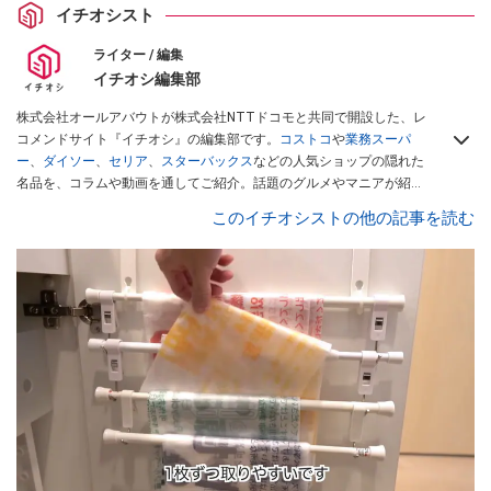
イチオシスト
ライター / 編集
イチオシ編集部
株式会社オールアバウトが株式会社NTTドコモと共同で開設した、レ
コメンドサイト『イチオシ』の編集部です。
コストコ
や
業務スーパ
ー
、
ダイソー
、
セリア
、
スターバックス
などの人気ショップの隠れた
名品を、コラムや動画を通してご紹介。話題のグルメやマニアが紹介
するアウトドア情報も満載です。配信しているコンテンツは専門家や
このイチオシストの他の記事を読む
インフルエンサーが実際に使用してレビューしています。毎日トレン
ド情報をお届けしているので、ぜひ
Googleニュースでフォロー
してく
ださい！