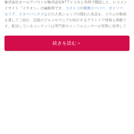
株式会社オールアバウトが株式会社NTTドコモと共同で開設した、レコメン
ドサイト『イチオシ』の編集部です。
コストコ
や
業務スーパー
、
ダイソー
、
セリア
、
スターバックス
などの人気ショップの隠れた名品を、コラムや動画
を通してご紹介。話題のグルメやマニアが紹介するアウトドア情報も満載で
す。配信しているコンテンツは専門家やインフルエンサーが実際に使用して
レビューしています。毎日トレンド情報をお届けしているので、ぜひ
Google
ニュースでフォロー
してください！
続きを読む＞
このイチオシストの他の記事を読む