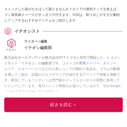
ストックした袋がかさばって困りませんか？セリアの便利グッズを使えば、
ゴミ袋収納スペースがすっきり片付きます。今回は、取り出しやすさが劇的
にアップするおすすめアイテムをご紹介します。
イチオシスト
ライター / 編集
イチオシ編集部
株式会社オールアバウトが株式会社NTTドコモと共同で開設した、レコメン
ドサイト『イチオシ』の編集部です。
コストコ
や
業務スーパー
、
ダイソー
、
セリア
、
スターバックス
などの人気ショップの隠れた名品を、コラムや動画
を通してご紹介。話題のグルメやマニアが紹介するアウトドア情報も満載で
す。配信しているコンテンツは専門家やインフルエンサーが実際に使用して
レビューしています。毎日トレンド情報をお届けしているので、ぜひ
Google
ニュースでフォロー
してください！
このイチオシストの他の記事を読む
続きを読む＞