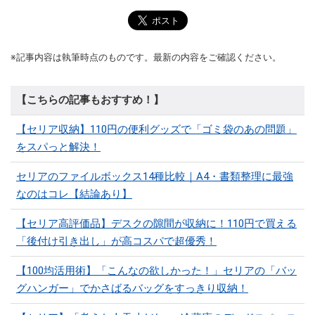
※記事内容は執筆時点のものです。最新の内容をご確認ください。
【こちらの記事もおすすめ！】
【セリア収納】110円の便利グッズで「ゴミ袋のあの問題」
をスパっと解決！
セリアのファイルボックス14種比較｜A4・書類整理に最強
なのはコレ【結論あり】
【セリア高評価品】デスクの隙間が収納に！110円で買える
「後付け引き出し」が高コスパで超優秀！
【100均活用術】「こんなの欲しかった！」セリアの「バッ
グハンガー」でかさばるバッグをすっきり収納！