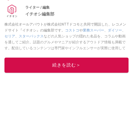
ライター / 編集
イチオシ編集部
株式会社オールアバウトが株式会社NTTドコモと共同で開設した、レコメン
ドサイト『イチオシ』の編集部です。
コストコ
や
業務スーパー
、
ダイソー
、
セリア
、
スターバックス
などの人気ショップの隠れた名品を、コラムや動画
を通してご紹介。話題のグルメやマニアが紹介するアウトドア情報も満載で
す。配信しているコンテンツは専門家やインフルエンサーが実際に使用して
レビューしています。毎日トレンド情報をお届けしているので、ぜひ
Google
ニュースでフォロー
してください！
続きを読む＞
このイチオシストの他の記事を読む