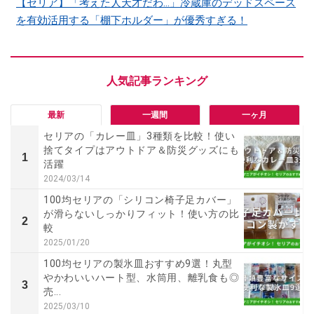
【セリア】「考えた人天才だわ…」冷蔵庫のデッドスペース
を有効活用する「棚下ホルダー」が優秀すぎる！
最新
一週間
一ヶ月
セリアの「カレー皿」3種類を比較！使い
捨てタイプはアウトドア＆防災グッズにも
1
活躍
2024/03/14
100均セリアの「シリコン椅子足カバー」
が滑らないしっかりフィット！使い方の比
2
較
2025/01/20
100均セリアの製氷皿おすすめ9選！丸型
やかわいいハート型、水筒用、離乳食も◎
3
売...
2025/03/10