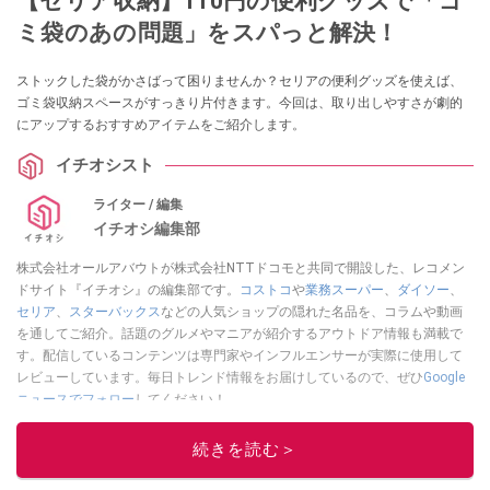
【セリア収納】110円の便利グッズで「ゴ
ミ袋のあの問題」をスパっと解決！
ストックした袋がかさばって困りませんか？セリアの便利グッズを使えば、
ゴミ袋収納スペースがすっきり片付きます。今回は、取り出しやすさが劇的
にアップするおすすめアイテムをご紹介します。
イチオシスト
ライター / 編集
イチオシ編集部
株式会社オールアバウトが株式会社NTTドコモと共同で開設した、レコメン
ドサイト『イチオシ』の編集部です。
コストコ
や
業務スーパー
、
ダイソー
、
セリア
、
スターバックス
などの人気ショップの隠れた名品を、コラムや動画
を通してご紹介。話題のグルメやマニアが紹介するアウトドア情報も満載で
す。配信しているコンテンツは専門家やインフルエンサーが実際に使用して
レビューしています。毎日トレンド情報をお届けしているので、ぜひ
Google
ニュースでフォロー
してください！
このイチオシストの他の記事を読む
続きを読む＞