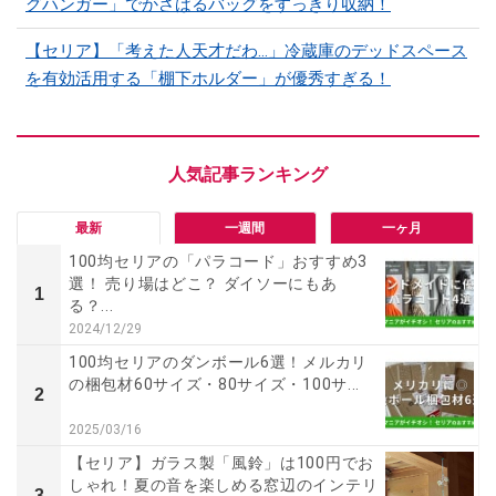
グハンガー」でかさばるバッグをすっきり収納！
【セリア】「考えた人天才だわ…」冷蔵庫のデッドスペース
を有効活用する「棚下ホルダー」が優秀すぎる！
最新
一週間
一ヶ月
100均セリアの「パラコード」おすすめ3
選！ 売り場はどこ？ ダイソーにもあ
1
る？...
2024/12/29
100均セリアのダンボール6選！メルカリ
の梱包材60サイズ・80サイズ・100サ...
2
2025/03/16
【セリア】ガラス製「風鈴」は100円でお
しゃれ！夏の音を楽しめる窓辺のインテリ
3