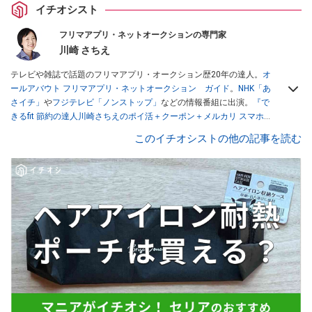
イチオシスト
フリマアプリ・ネットオークションの専門家
川崎 さちえ
テレビや雑誌で話題のフリマアプリ・オークション歴20年の達人。
オ
ールアバウト フリマアプリ・ネットオークション ガイド
。
NHK「あ
さイチ」
や
フジテレビ「ノンストップ」
などの情報番組に出演。
『で
きるfit 節約の達人川崎さちえのポイ活＋クーポン＋メルカリ スマホで
おトク術』（インプレス刊）
、
『「ゆる副業」のはじめかた メルカリ
このイチオシストの他の記事を読む
スマホ1つでスキマ時間に効率的に稼ぐ！』（翔泳社刊）
ほか著書多
数。ブログは
「川崎さちえのごちゃまぜ日記」
。
■経歴：2003年、夫が子育てをするために、突然会社を辞める。翌月
からの給料が０円になり、家にいながら、しかも空いた時間でできる
オークションに目をつける。しかし、取引の仕方がわからずに、まず
は落札者として参加。その後、出品者側にまわり、家の中の物を出品
しまくる。出品する物がほぼなくなってからは、仕入れを経験。ネッ
トオークションを生活の一部に取り入れるべく、「ネットオークショ
ンやフリマアプリは生活のインフラになる」という考えを持つ。また
消費税増税の社会においては、ネットオークションやフリマアプリが
家計の救世主になりえると考え、業者とは違う視点でユーザーとして
参加中。