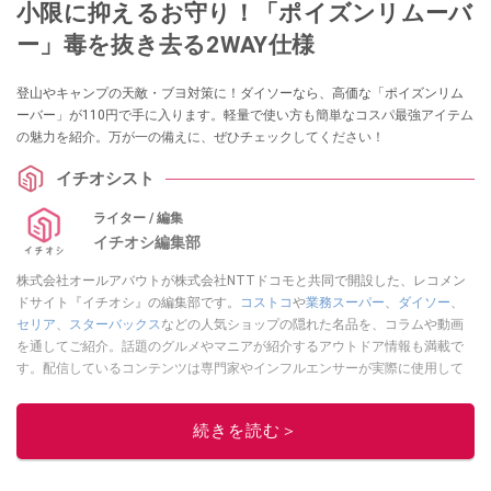
小限に抑えるお守り！「ポイズンリムーバ
ー」毒を抜き去る2WAY仕様
登山やキャンプの天敵・ブヨ対策に！ダイソーなら、高価な「ポイズンリム
ーバー」が110円で手に入ります。軽量で使い方も簡単なコスパ最強アイテム
の魅力を紹介。万が一の備えに、ぜひチェックしてください！
イチオシスト
ライター / 編集
イチオシ編集部
株式会社オールアバウトが株式会社NTTドコモと共同で開設した、レコメン
ドサイト『イチオシ』の編集部です。
コストコ
や
業務スーパー
、
ダイソー
、
セリア
、
スターバックス
などの人気ショップの隠れた名品を、コラムや動画
を通してご紹介。話題のグルメやマニアが紹介するアウトドア情報も満載で
す。配信しているコンテンツは専門家やインフルエンサーが実際に使用して
レビューしています。毎日トレンド情報をお届けしているので、ぜひ
Google
ニュースでフォロー
してください！
続きを読む＞
このイチオシストの他の記事を読む