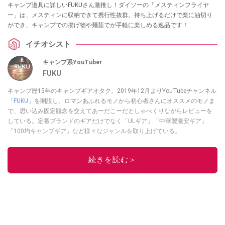
キャンプ道具に詳しいFUKUさん激推し！ダイソーの「メスティンフライヤ
ー」は、メスティンに収納できて携行性抜群。持ち上げるだけで楽に油切り
ができ、キャンプでの揚げ物や麺茹でが手軽に楽しめる逸品です！
イチオシスト
キャンプ系YouTuber
FUKU
キャンプ歴15年のキャンプギアオタク。2019年12月よりYouTubeチャンネル
「
FUKU
」を開設し、ロマンあふれるモノから初心者さんにオススメのモノま
で、思い込み固定観念を交えてあーだこーだとしゃべくりながらレビューを
している。定番ブランドのギアだけでなく「ULギア」「中華製激安ギア」
「100均キャンプギア」など様々なジャンルを取り上げている。
このイチオシストの他の記事を読む
続きを読む＞