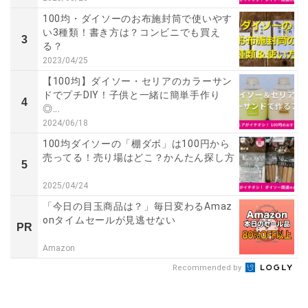
100均・ダイソーのお布施封筒で使いやす
い3種類！書き方は？コンビニでも買え
3
る？
2023/04/25
【100均】ダイソー・セリアのカラーサン
ドでプチDIY！子供と一緒に簡単手作り
4
◎...
2024/06/18
100均ダイソーの「棚ダボ」は100円から
売ってる！売り場はどこ？かんたん探し方
5
2025/04/24
「今日の目玉商品は？」毎日変わるAmaz
onタイムセールが見逃せない
PR
Amazon
Recommended by