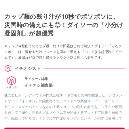
カップ麺の残り汁が10秒でボソボソに、
災害時の備えにも◎！ダイソーの「小分け
凝固剤」が超優秀
キャンプや登山でのカップ麺、残り汁問題はこれで解決！ダイソー「ぐるグ
ルポイ」は、混ぜるだけでスープを固めて燃えるゴミにできる超便利アイテ
ムです。液漏れゼロで持ち帰りラクラク！防災用にも必見です。
イチオシスト
ライター / 編集
イチオシ編集部
株式会社オールアバウトが株式会社NTTドコモと共同で開設した、レコメン
ドサイト『イチオシ』の編集部です。
コストコ
や
業務スーパー
、
ダイソー
、
セリア
、
スターバックス
などの人気ショップの隠れた名品を、コラムや動画
を通してご紹介。話題のグルメやマニアが紹介するアウトドア情報も満載で
す。配信しているコンテンツは専門家やインフルエンサーが実際に使用して
レビューしています。毎日トレンド情報をお届けしているので、ぜひ
Google