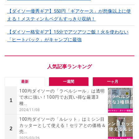
【ダイソー優秀ギア】550円「ギアケース」が想像以上に使
える！メスティンもペグもすっきり収納！
【ダイソー格安ギア】15分でアツアツご飯！火を使わない
「ヒートパック」がキャンプに最強
最新
一週間
一ヶ月
100均ダイソーの「ラベルシール」は透明
で水に強い！100円でお買い得な厳選3
1
種...
2024/11/08
100均ダイソーの「ルレット」はミシン目
カッターとして使える！セリアとの価格＆
2
売...
2025/03/26