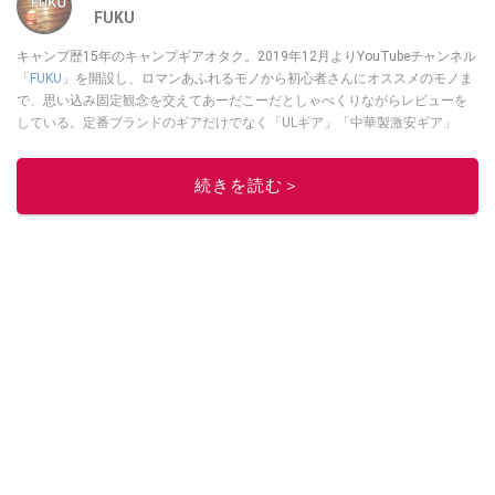
FUKU
キャンプ歴15年のキャンプギアオタク。2019年12月よりYouTubeチャンネル
「
FUKU
」を開設し、ロマンあふれるモノから初心者さんにオススメのモノま
で、思い込み固定観念を交えてあーだこーだとしゃべくりながらレビューを
している。定番ブランドのギアだけでなく「ULギア」「中華製激安ギア」
「100均キャンプギア」など様々なジャンルを取り上げている。
このイチオシストの他の記事を読む
続きを読む＞