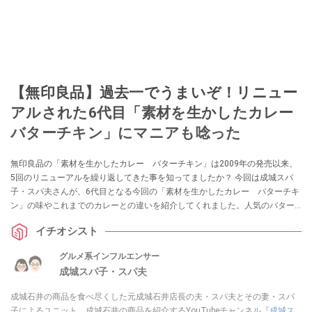
【無印良品】過去一でうまいぞ！リニュー
アルされた6代目「素材を生かしたカレー
バターチキン」にマニアも唸った
無印良品の「素材を生かしたカレー バターチキン」は2009年の発売以来、
5回のリニューアルを繰り返してきた事を知ってましたか？ 今回は成城スパ
子・スパ夫さんが、6代目となる今回の「素材を生かしたカレー バターチキ
ン」の味やこれまでのカレーとの違いを紹介してくれました。人気のバター
チキンカレーの味を知りたいというかたは要チェックですよ！
イチオシスト
グルメ系インフルエンサー
成城スパ子・スパ夫
成城石井の商品を食べ尽くした元成城石井店長の夫・スパ夫とその妻・スパ
子によるユニット。成城石井の商品を紹介するYouTubeチャンネル『
成城ス