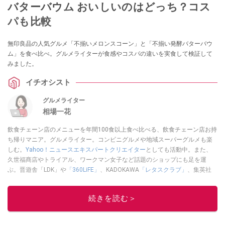
バターバウム おいしいのはどっち？コス
パも比較
無印良品の人気グルメ「不揃いメロンスコーン」と「不揃い発酵バターバウ
ム」を食べ比べ。グルメライターが食感やコスパの違いを実食して検証して
みました。
イチオシスト
グルメライター
相場一花
飲食チェーン店のメニューを年間100食以上食べ比べる、飲食チェーン店お持
ち帰りマニア。グルメライター。コンビニグルメや地域スーパーグルメも楽
しむ。
Yahoo！ニュースエキスパートクリエイター
としても活動中。また、
久世福商店やトライアル、ワークマン女子など話題のショップにも足を運
ぶ。晋遊舎「LDK」や
「360LiFE」
、KADOKAWA
「レタスクラブ」
、集英社
「週刊プレイボーイ」、宝島社「おいしい！ シャトレーゼBOOK」などでグ
ルメライター、食の専門家として出演実績あり。
続きを読む＞
このイチオシストの他の記事を読む