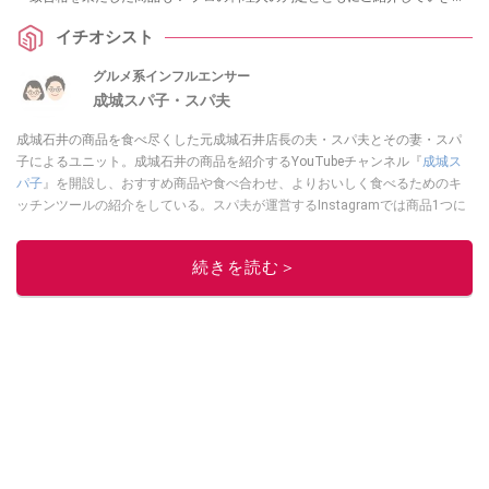
すので、お買い物の参考にしてみてくださいね。
イチオシスト
グルメ系インフルエンサー
成城スパ子・スパ夫
成城石井の商品を食べ尽くした元成城石井店長の夫・スパ夫とその妻・スパ
子によるユニット。成城石井の商品を紹介するYouTubeチャンネル『
成城ス
パ子
』を開設し、おすすめ商品や食べ合わせ、よりおいしく食べるためのキ
ッチンツールの紹介をしている。スパ夫が運営するInstagramでは商品1つに
スポットを当て、商品の歴史やストーリー、ちょっとした雑学等、商品のデ
ィープな魅力を発信している。
続きを読む＞
このイチオシストの他の記事を読む