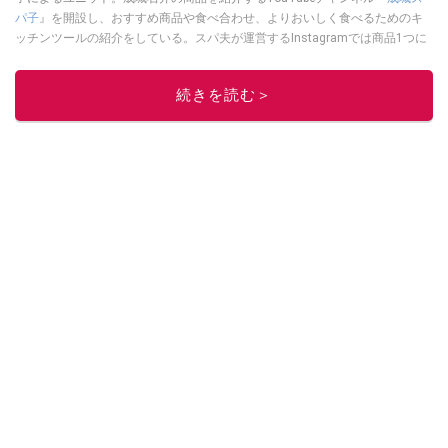
パ子
』を開設し、おすすめ商品や食べ合わせ、よりおいしく食べるためのキ
ッチンツールの紹介をしている。スパ夫が運営するInstagramでは商品1つに
スポットを当て、商品の歴史やストーリー、ちょっとした雑学等、商品のデ
ィープな魅力を発信している。
続きを読む＞
このイチオシストの他の記事を読む