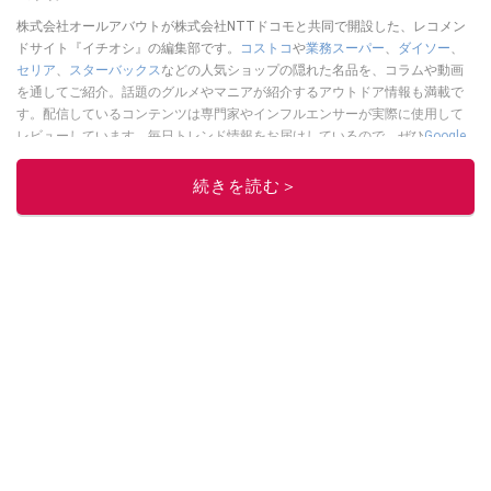
株式会社オールアバウトが株式会社NTTドコモと共同で開設した、レコメン
ドサイト『イチオシ』の編集部です。
コストコ
や
業務スーパー
、
ダイソー
、
セリア
、
スターバックス
などの人気ショップの隠れた名品を、コラムや動画
を通してご紹介。話題のグルメやマニアが紹介するアウトドア情報も満載で
す。配信しているコンテンツは専門家やインフルエンサーが実際に使用して
レビューしています。毎日トレンド情報をお届けしているので、ぜひ
Google
ニュースでフォロー
してください！
続きを読む＞
このイチオシストの他の記事を読む