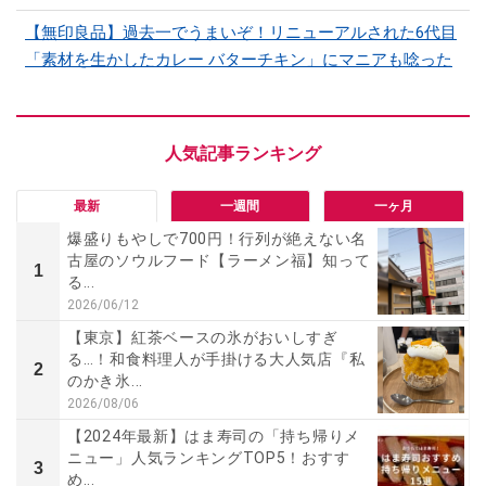
【無印良品】過去一でうまいぞ！リニューアルされた6代目
「素材を生かしたカレー バターチキン」にマニアも唸った
最新
一週間
一ヶ月
爆盛りもやしで700円！行列が絶えない名
古屋のソウルフード【ラーメン福】知って
1
る...
2026/06/12
【東京】紅茶ベースの氷がおいしすぎ
る…！和食料理人が手掛ける大人気店『私
2
のかき氷...
2026/08/06
【2024年最新】はま寿司の「持ち帰りメ
ニュー」人気ランキングTOP5！おすす
3
め...