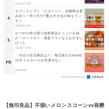
2024/11/09
セブンイレブン「スムージー」全種類を飲
み比べ！作り方や1番おすすめの味をラン
4
キン...
2024/11/07
かつやの持ち帰り総菜単品メニューを紹
介！ロースカツ・海老フライなどおかずに
5
ぴった...
2024/11/05
「今日の目玉商品は？」毎日変わるAmaz
onタイムセールが見逃せない
PR
Amazon
Recommended by
【無印良品】不揃いメロンスコーンvs発酵