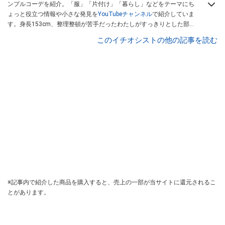
ンプルコーデを紹介。「服」「片付け」「暮らし」などをテーマにち
ょっと役立つ情報や小さな発見を
YouTubeチャンネル
で紹介していま
す。身長153cm、整理整頓が苦手だったわたしがすっきりとした部屋
に変わっていく様子も公開中
このイチオシストの他の記事を読む
※記事内で紹介した商品を購入すると、売上の一部が当サイトに還元されるこ
とがあります。