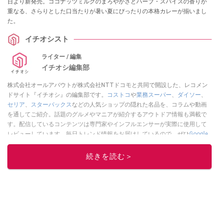
日より新発売。ココナッツミルクのまろやかさとハーブ・スパイスの香りが
重なる、さらりとした口当たりが暑い夏にぴったりの本格カレーが揃いまし
た。
イチオシスト
ライター / 編集
イチオシ編集部
株式会社オールアバウトが株式会社NTTドコモと共同で開設した、レコメン
ドサイト『イチオシ』の編集部です。
コストコ
や
業務スーパー
、
ダイソー
、
セリア
、
スターバックス
などの人気ショップの隠れた名品を、コラムや動画
を通してご紹介。話題のグルメやマニアが紹介するアウトドア情報も満載で
す。配信しているコンテンツは専門家やインフルエンサーが実際に使用して
レビューしています。毎日トレンド情報をお届けしているので、ぜひ
Google
ニュースでフォロー
してください！
続きを読む＞
このイチオシストの他の記事を読む