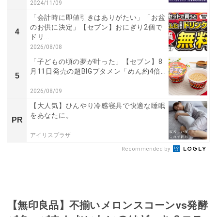
2024/11/09
「会計時に即値引きはありがたい」「お盆
のお供に決定」【セブン】おにぎり2個で
4
ドリ...
2026/08/08
「子どもの頃の夢が叶った」【セブン】8
月11日発売の超BIGブタメン「めん約4倍...
5
2026/08/09
【大人気】ひんやり冷感寝具で快適な睡眠
をあなたに。
PR
アイリスプラザ
Recommended by
【無印良品】不揃いメロンスコーンvs発酵