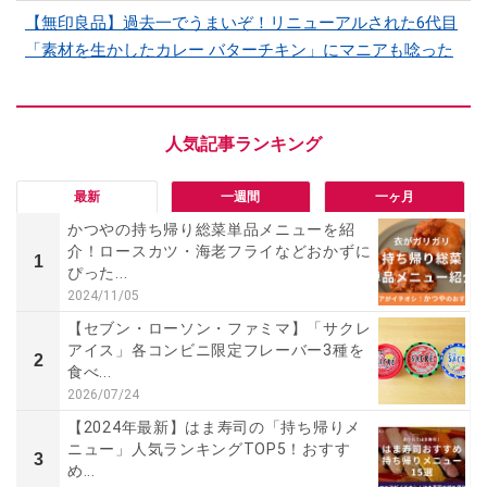
【無印良品】過去一でうまいぞ！リニューアルされた6代目
「素材を生かしたカレー バターチキン」にマニアも唸った
最新
一週間
一ヶ月
かつやの持ち帰り総菜単品メニューを紹
介！ロースカツ・海老フライなどおかずに
1
ぴった...
2024/11/05
【セブン・ローソン・ファミマ】「サクレ
アイス」各コンビニ限定フレーバー3種を
2
食べ...
2026/07/24
【2024年最新】はま寿司の「持ち帰りメ
ニュー」人気ランキングTOP5！おすす
3
め...