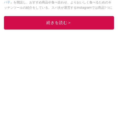
パ子
』を開設し、おすすめ商品や食べ合わせ、よりおいしく食べるためのキ
ッチンツールの紹介をしている。スパ夫が運営するInstagramでは商品1つに
スポットを当て、商品の歴史やストーリー、ちょっとした雑学等、商品のデ
ィープな魅力を発信している。
続きを読む＞
このイチオシストの他の記事を読む