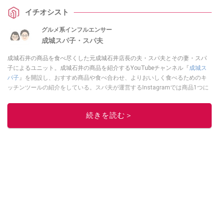
すので、お買い物の参考にしてみてくださいね。
イチオシスト
グルメ系インフルエンサー
成城スパ子・スパ夫
成城石井の商品を食べ尽くした元成城石井店長の夫・スパ夫とその妻・スパ
子によるユニット。成城石井の商品を紹介するYouTubeチャンネル『
成城ス
パ子
』を開設し、おすすめ商品や食べ合わせ、よりおいしく食べるためのキ
ッチンツールの紹介をしている。スパ夫が運営するInstagramでは商品1つに
スポットを当て、商品の歴史やストーリー、ちょっとした雑学等、商品のデ
ィープな魅力を発信している。
続きを読む＞
このイチオシストの他の記事を読む