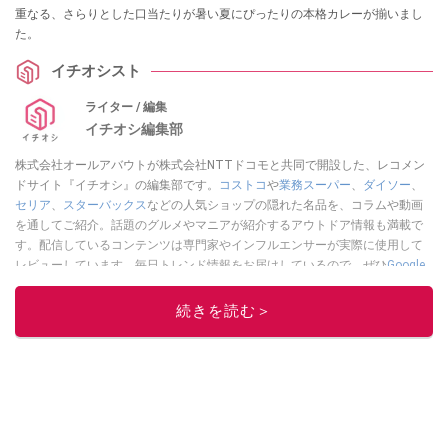
重なる、さらりとした口当たりが暑い夏にぴったりの本格カレーが揃いまし
た。
イチオシスト
ライター / 編集
イチオシ編集部
株式会社オールアバウトが株式会社NTTドコモと共同で開設した、レコメン
ドサイト『イチオシ』の編集部です。
コストコ
や
業務スーパー
、
ダイソー
、
セリア
、
スターバックス
などの人気ショップの隠れた名品を、コラムや動画
を通してご紹介。話題のグルメやマニアが紹介するアウトドア情報も満載で
す。配信しているコンテンツは専門家やインフルエンサーが実際に使用して
レビューしています。毎日トレンド情報をお届けしているので、ぜひ
Google
ニュースでフォロー
してください！
続きを読む＞
このイチオシストの他の記事を読む