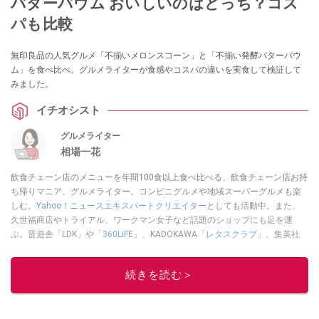
バターバウム おいしいのはどっち？コス
パも比較
無印良品の人気グルメ「不揃いメロンスコーン」と「不揃い発酵バターバウ
ム」を食べ比べ。グルメライターが食感やコスパの違いを実食して検証して
みました。
イチオシスト
グルメライター
相場一花
飲食チェーン店のメニューを年間100食以上食べ比べる、飲食チェーン店お持
ち帰りマニア。グルメライター。コンビニグルメや地域スーパーグルメも楽
しむ。
Yahoo！ニュースエキスパートクリエイター
としても活動中。また、
久世福商店やトライアル、ワークマン女子など話題のショップにも足を運
ぶ。晋遊舎「LDK」や
「360LiFE」
、KADOKAWA
「レタスクラブ」
、集英社
「週刊プレイボーイ」、宝島社「おいしい！ シャトレーゼBOOK」などでグ
ルメライター、食の専門家として出演実績あり。
続きを読む＞
このイチオシストの他の記事を読む