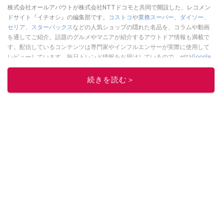
株式会社オールアバウトが株式会社NTTドコモと共同で開設した、レコメン
ドサイト『イチオシ』の編集部です。
コストコ
や
業務スーパー
、
ダイソー
、
セリア
、
スターバックス
などの人気ショップの隠れた名品を、コラムや動画
を通してご紹介。話題のグルメやマニアが紹介するアウトドア情報も満載で
す。配信しているコンテンツは専門家やインフルエンサーが実際に使用して
レビューしています。毎日トレンド情報をお届けしているので、ぜひ
Google
ニュースでフォロー
してください！
続きを読む＞
このイチオシストの他の記事を読む