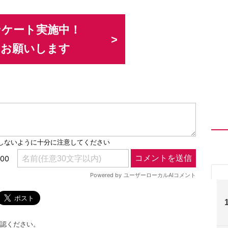
ンケート実施中！
力お願いします
認ください。