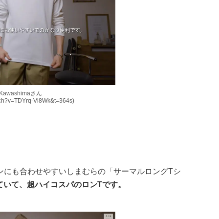
 Kawashimaさん
atch?v=TDYrq-Vl8Wk&t=364s)
ンにも合わせやすいしまむらの「サーマルロングTシ
っていて、超ハイコスパのロンTです。