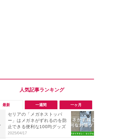
最新
一週間
一ヶ月
セリアの「メガネストッパ
「知らない
ー」はメガネがずれるのを防
い？怪しすぎ
1
1
止できる便利な100均グッズ
NEアカウン
トアウトす
2025/04/17
2026/08/03