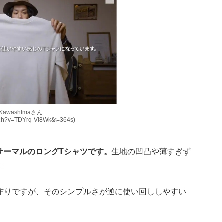
 Kawashimaさん
atch?v=TDYrq-Vl8Wk&t=364s)
ているサーマルのロングTシャツです。
生地の凹凸や薄すぎず
！
作りですが、そのシンプルさが逆に使い回ししやすい