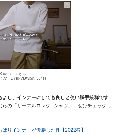
 Kawashimaさん
atch?v=TDYrq-Vl8Wk&t=364s)
もよし、インナーにしても良しと使い勝手抜群です！
むらの「サーマルロングTシャツ」、ぜひチェックし
ぱりインナーが優勝した件【2022春】