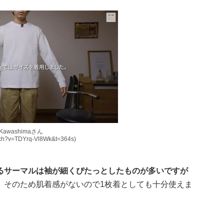
 Kawashimaさん
atch?v=TDYrq-Vl8Wk&t=364s)
るサーマルは袖が細くぴたっとしたものが多いですが
。
そのため肌着感がないので1枚着としても十分使えま