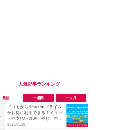
最新
一週間
一ヶ月
ドコモからAmazonプライム
「勝手にデ
がお得に利用できる！メリッ
る!?」Win
1
1
トや支払い方法、手順、料金
オフにして最
のまとめ【2025年最新】
身を守る技
2025/05/29
2026/08/05