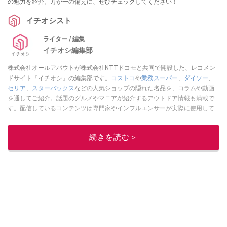
の魅力を紹介。万が一の備えに、ぜひチェックしてください！
イチオシスト
ライター / 編集
イチオシ編集部
株式会社オールアバウトが株式会社NTTドコモと共同で開設した、レコメン
ドサイト『イチオシ』の編集部です。
コストコ
や
業務スーパー
、
ダイソー
、
セリア
、
スターバックス
などの人気ショップの隠れた名品を、コラムや動画
を通してご紹介。話題のグルメやマニアが紹介するアウトドア情報も満載で
す。配信しているコンテンツは専門家やインフルエンサーが実際に使用して
レビューしています。毎日トレンド情報をお届けしているので、ぜひ
Google
ニュースでフォロー
してください！
続きを読む＞
このイチオシストの他の記事を読む