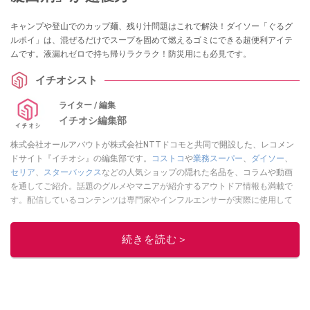
キャンプや登山でのカップ麺、残り汁問題はこれで解決！ダイソー「ぐるグ
ルポイ」は、混ぜるだけでスープを固めて燃えるゴミにできる超便利アイテ
ムです。液漏れゼロで持ち帰りラクラク！防災用にも必見です。
イチオシスト
ライター / 編集
イチオシ編集部
株式会社オールアバウトが株式会社NTTドコモと共同で開設した、レコメン
ドサイト『イチオシ』の編集部です。
コストコ
や
業務スーパー
、
ダイソー
、
セリア
、
スターバックス
などの人気ショップの隠れた名品を、コラムや動画
を通してご紹介。話題のグルメやマニアが紹介するアウトドア情報も満載で
す。配信しているコンテンツは専門家やインフルエンサーが実際に使用して
レビューしています。毎日トレンド情報をお届けしているので、ぜひ
Google
ニュースでフォロー
してください！
続きを読む＞
このイチオシストの他の記事を読む