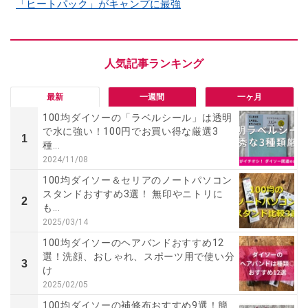
「ヒートパック」がキャンプに最強
最新
一週間
一ヶ月
100均ダイソーの「ラベルシール」は透明
で水に強い！100円でお買い得な厳選3
1
種...
2024/11/08
100均ダイソー＆セリアのノートパソコン
スタンドおすすめ3選！ 無印やニトリに
2
も...
2025/03/14
100均ダイソーのヘアバンドおすすめ12
選！洗顔、おしゃれ、スポーツ用で使い分
3
け
2025/02/05
100均ダイソーの補修布おすすめ9選！簡