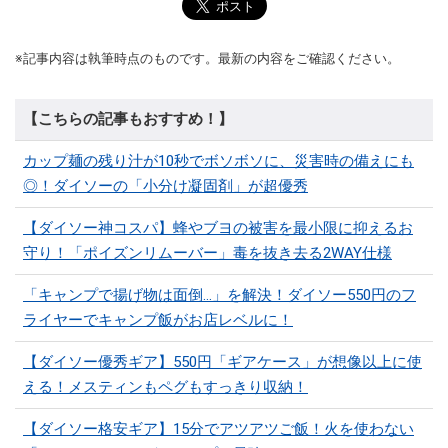
※記事内容は執筆時点のものです。最新の内容をご確認ください。
【こちらの記事もおすすめ！】
カップ麺の残り汁が10秒でボソボソに、災害時の備えにも
◎！ダイソーの「小分け凝固剤」が超優秀
【ダイソー神コスパ】蜂やブヨの被害を最小限に抑えるお
守り！「ポイズンリムーバー」毒を抜き去る2WAY仕様
「キャンプで揚げ物は面倒…」を解決！ダイソー550円のフ
ライヤーでキャンプ飯がお店レベルに！
【ダイソー優秀ギア】550円「ギアケース」が想像以上に使
える！メスティンもペグもすっきり収納！
【ダイソー格安ギア】15分でアツアツご飯！火を使わない