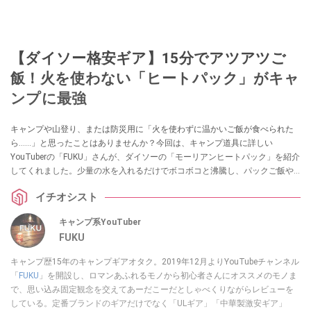
【ダイソー格安ギア】15分でアツアツご
飯！火を使わない「ヒートパック」がキャ
ンプに最強
キャンプや山登り、または防災用に「火を使わずに温かいご飯が食べられた
ら……」と思ったことはありませんか？今回は、キャンプ道具に詳しい
YouTuberの「FUKU」さんが、ダイソーの「モーリアンヒートパック」を紹介
してくれました。少量の水を入れるだけでボコボコと沸騰し、パックご飯や
レトルト食品を温められる画期的なアイテムです。アウトドアや防災の備え
イチオシスト
を見直したい方は必見です！
キャンプ系YouTuber
FUKU
キャンプ歴15年のキャンプギアオタク。2019年12月よりYouTubeチャンネル
「
FUKU
」を開設し、ロマンあふれるモノから初心者さんにオススメのモノま
で、思い込み固定観念を交えてあーだこーだとしゃべくりながらレビューを
している。定番ブランドのギアだけでなく「ULギア」「中華製激安ギア」