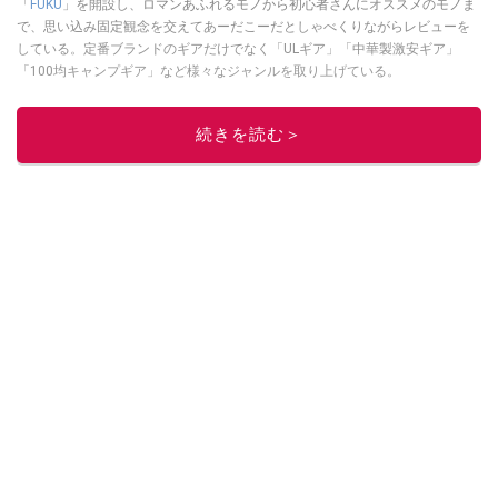
「
FUKU
」を開設し、ロマンあふれるモノから初心者さんにオススメのモノま
で、思い込み固定観念を交えてあーだこーだとしゃべくりながらレビューを
している。定番ブランドのギアだけでなく「ULギア」「中華製激安ギア」
「100均キャンプギア」など様々なジャンルを取り上げている。
このイチオシストの他の記事を読む
続きを読む＞