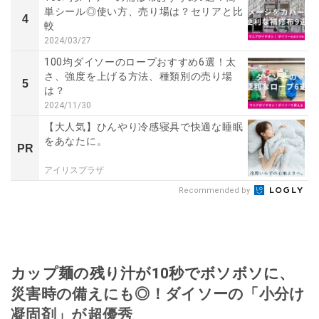
単シール◎使い方、売り場は？セリアと比
4
較
2024/03/27
100均ダイソーのロープおすすめ6選！太
さ、強度を上げる方法、種類別の売り場
5
は？
2024/11/30
【大人気】ひんやり冷感寝具で快適な睡眠
をあなたに。
PR
アイリスプラザ
Recommended by
カップ麺の残り汁が10秒でボソボソに、
災害時の備えにも◎！ダイソーの「小分け
凝固剤」が超優秀