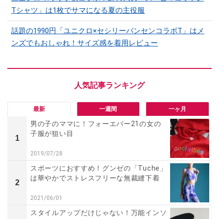
Tシャツ」は1枚でサマになる夏の主役服
話題の1990円「ユニクロ×セシリーバンセンコラボT」はメ
ンズでもおしゃれ！サイズ感を着用レビュー
最新
一週間
一ヶ月
男の子のママに！フォーエバー21の女の
子服が狙い目
1
2019/07/28
スポーツにおすすめ！グンゼの「Tuche」
は華やかでストレスフリーな無裁縫下着
2
2021/06/01
スタイルアップだけじゃない！万能インソ