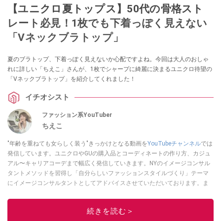
【ユニクロ夏トップス】50代の骨格スト
レート必見！1枚でも下着っぽく見えない
「Vネックブラトップ」
夏のブラトップ、下着っぽく見えないか心配ですよね。今回は大人のおしゃ
れに詳しい「ちえこ」さんが、1枚でシャープに綺麗に決まるユニクロ待望の
「Vネックブラトップ」を紹介してくれました！
イチオシスト
ファッション系YouTuber
ちえこ
"年齢を重ねても女らしく装う"きっかけとなる動画を
YouTubeチャンネル
では
発信しています。ユニクロやGUの購入品とコーディネートの作り方、カジュ
アル〜キャリアコーデまで幅広く発信していきます。NYのイメージコンサル
タントメソッドを習得し「自分らしいファッションスタイルづくり」テーマ
にイメージコンサルタントとしてアドバイスさせていただいております。ま
た、自身のキャリアコーデでもそのメソッドを活用し、経験とスキルを日々
積み上げ続けている外資系企業のコンサルタント（25年以上のキャリア）か
続きを読む＞
つ２児の母です。