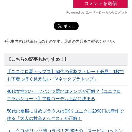
※記事内容は執筆時点のものです。最新の内容をご確認ください。
【こちらの記事もおすすめ！】
【ユニクロ夏トップス】50代の骨格ストレート必見！1枚で
も下着っぽく見えない「Vネックブラトップ」
40代女性のハーフパンツ選びはメンズが正解!?【ユニクロ
コラボショーツ】で夏コーデも上品に決まる
50代の夏服に甘めブラウスはOK？ユニクロ2990円の新作で
作る「大人の甘辛ミックス」が正解！
ユニクロ×F.リッソ初コラボ！2990円の「スーピマコットン