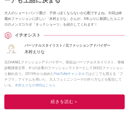
ーデも上品に決まる
大人のショートパンツ選び、子供っぽくならないか心配ですよね。今回は綺
麗めファッションに詳しい「木村えりな」さんが、5年ぶりに新調したユニク
ロのメンズコラボ「タックショーツ」を紹介してくれます！
イチオシスト
パーソナルスタイリスト / 元ファッションアドバイザー
木村えりな
元CHANELファッションアドバイザー。現在はパーソナルスタイリスト、骨格
診断講座主宰、4つの企業のファッションライターとして365日ファッション
と触れ合う。2019年から始めた
YouTubeチャンネル
ではどこでも買える「プ
チプラ」アイテムを用いた、大人フェミニンコーデの作り方などを配信して
いる。
木村えりなのSNSはこちら
このイチオシストの他の記事を読む
続きを読む＞