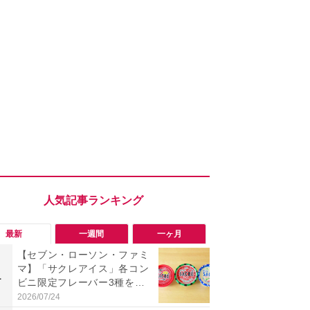
最新
一週間
一ヶ月
【セブン・ローソン・ファミ
「旅行気分
マ】「サクレアイス」各コン
食べ比べし
1
1
ビニ限定フレーバー3種を食
3つのご当地
べ比べ！今夏買うべきは？
新発売
2026/07/24
2026/08/02