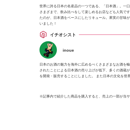
世界に誇る日本の名産品の一つである、「日本酒」。一口
さまざまで、飲み比べをして楽しめるお店なども人気です。
たのが、日本酒をベースにしたリキュール。果実の甘味が
いました！
イチオシスト
inoue
日本のお酒の魅力を海外に広めるべくさまざまなお酒を輸
されたことによる日本酒の売り上げが低下、多くの酒蔵が
を開発・販売することにしました。 また日本の文化を世界に伝えるべく中国向けに商品開発も行っています。その活動の
ご縁で、素材にこだわる水着トップメーカーのNIKKI（
ております。
※記事内で紹介した商品を購入すると、売上の一部が当サ