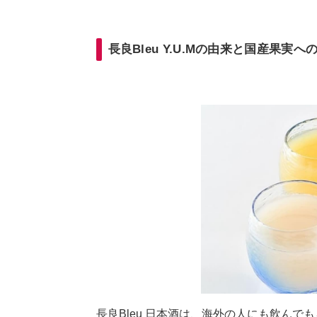
長良Bleu Y.U.Mの由来と国産果実へ
長良Bleu 日本酒は、海外の人にも飲ん