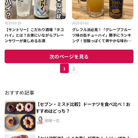
2023.03.25
2023.03.02
【サントリー】こだわり酒場「タコ
グレフル派必見！「グレープフルー
ハイ」とは？お家にいながらプレー
ツ味の缶チューハイ」勝手にランキ
ンサワーが楽しめるお酒
ング！甘酸っぱくて爽やかな味わい
◎
次のページを見る
1
2
おすすめ記事
【セブン・ミスド比較】ドーナツを食べ比べ！お
すすめはどっち？
相場一花