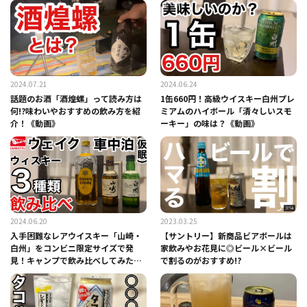
2024.07.21
2024.06.24
話題のお酒「酒煌螺」って読み方は
1缶660円！高級ウイスキー白州プレ
何!?味わいやおすすめの飲み方を紹
ミアムのハイボール「清々しいスモ
介！《動画》
ーキー」の味は？《動画》
2024.06.20
2023.03.25
入手困難なレアウイスキー「山崎・
【サントリー】新商品ビアボールは
白州」をコンビニ限定サイズで発
家飲みやお花見に◎ビール×ビール
見！キャンプで飲み比べしてみた
で割るのがおすすめ!?
《動画》