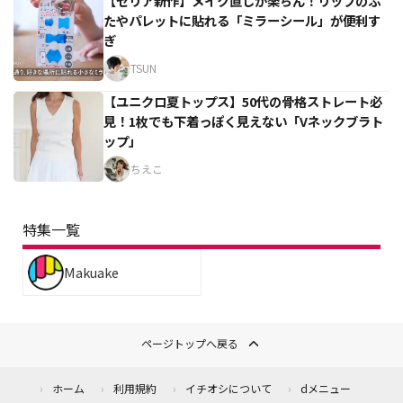
【セリア新作】メイク直しが楽ちん！リップのふ
たやパレットに貼れる「ミラーシール」が便利す
ぎ
TSUN
【ユニクロ夏トップス】50代の骨格ストレート必
見！1枚でも下着っぽく見えない「Vネックブラト
ップ」
ちえこ
特集一覧
Makuake
ページトップへ戻る
ホーム
利用規約
イチオシについて
dメニュー